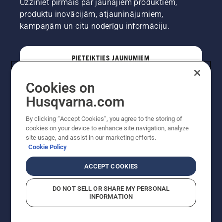
Uzziniet pirmais par jaunajiem produktiem,
produktu inovācijām, atjauninājumiem,
kampaņām un citu noderīgu informāciju.
PIETEIKTIES JAUNUMIEM
Cookies on
PROFESIONĀLIS
Husqvarna.com
By clicking “Accept Cookies”, you agree to the storing of
cookies on your device to enhance site navigation, analyze
site usage, and assist in our marketing efforts.
Cookie Policy
ACCEPT COOKIES
DO NOT SELL OR SHARE MY PERSONAL
INFORMATION
Autortiesības — 2022 Husqvarna AB (publ). Visas
tiesības ir aizsargātas. Norādītās cenas ir ieteicamās
mazumtirdzniecības cenas.