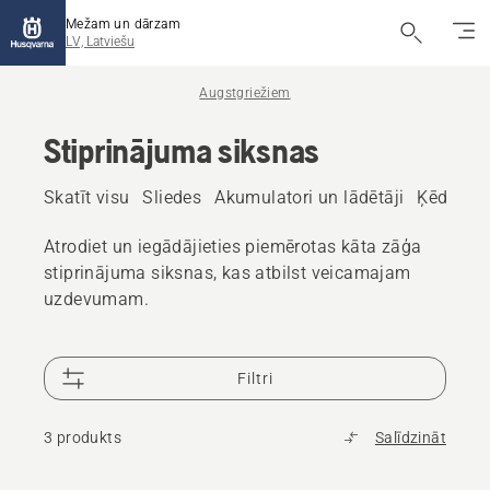
Mežam un dārzam
LV, Latviešu
Augstgriežiem
Stiprinājuma siksnas
Skatīt visu
Sliedes
Akumulatori un lādētāji
Ķēdes eļ
Atrodiet un iegādājieties piemērotas kāta zāģa
stiprinājuma siksnas, kas atbilst veicamajam
uzdevumam.
Filtri
3 produkts
Salīdzināt