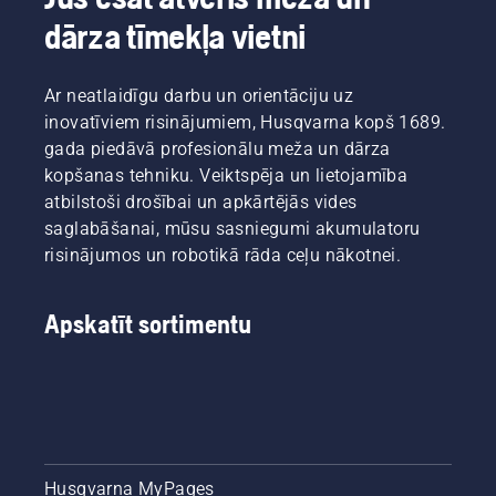
dārza tīmekļa vietni
Ar neatlaidīgu darbu un orientāciju uz
inovatīviem risinājumiem, Husqvarna kopš 1689.
gada piedāvā profesionālu meža un dārza
kopšanas tehniku. Veiktspēja un lietojamība
atbilstoši drošībai un apkārtējās vides
saglabāšanai, mūsu sasniegumi akumulatoru
risinājumos un robotikā rāda ceļu nākotnei.
Apskatīt sortimentu
Husqvarna MyPages