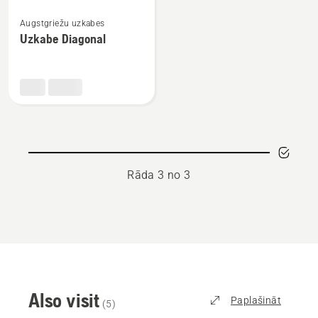
Skatīt
Augstgriežu uzkabes
vairāk
Uzkabe Diagonal
informācijas
par
Uzkabe
Diagonal
Rāda 3 no 3
Also visit
Paplašināt
(
5
)