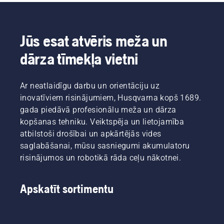
Jūs esat atvēris meža un
dārza tīmekļa vietni
Ar neatlaidīgu darbu un orientāciju uz
inovatīviem risinājumiem, Husqvarna kopš 1689.
gada piedāvā profesionālu meža un dārza
kopšanas tehniku. Veiktspēja un lietojamība
atbilstoši drošībai un apkārtējās vides
saglabāšanai, mūsu sasniegumi akumulatoru
risinājumos un robotikā rāda ceļu nākotnei.
Apskatīt sortimentu