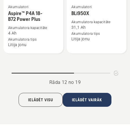
Akumulatori
Akumulatori
Skatīt
Skatīt
Aspire™ P4A 18-
BLi950X
vairāk
vairāk
B72 Power Plus
informācijas
informācijas
Akumulatora kapacitāte
31,1 Ah
Akumulatora kapacitāte
par
par
4 Ah
Akumulatora tips
Aspire™
BLi950X
Litija jonu
Akumulatora tips
P4A
Litija jonu
18-
B72 Power
Plus
Rāda 12 no 19
IELĀDĒT VISU
IELĀDĒT VAIRĀK