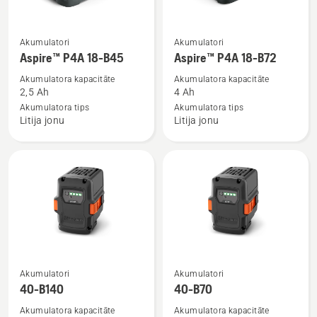
Skatīt
Skatīt
Akumulatori
Akumulatori
vairāk
vairāk
Aspire™ P4A 18-B45
Aspire™ P4A 18-B72
informācijas
informācijas
Akumulatora kapacitāte
Akumulatora kapacitāte
par
par
2,5 Ah
4 Ah
Aspire™
Aspire™
Akumulatora tips
Akumulatora tips
Litija jonu
Litija jonu
P4A
P4A
18-
18-
B45
B72
Skatīt
Skatīt
Akumulatori
Akumulatori
vairāk
vairāk
40-B140
40-B70
informācijas
informācijas
Akumulatora kapacitāte
Akumulatora kapacitāte