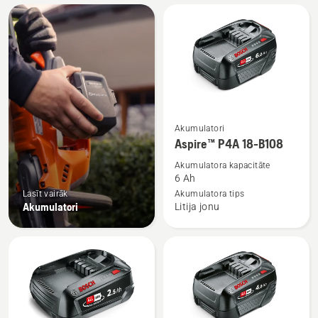
Visi
produkti
Skatīt
Akumulatori
vairāk
Aspire™ P4A 18-B108
informācijas
Akumulatora kapacitāte
par
6 Ah
Aspire™
Lasīt vairāk
Akumulatora tips
Akumulatori
Litija jonu
P4A
18-
B108