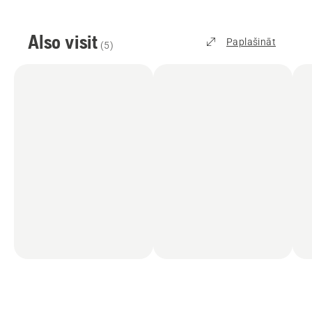
Also visit
Paplašināt
(
5
)