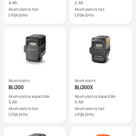
par
par
4 Ah
2 Ah
40-
40-
Akumulatora tips
Akumulatora tips
Litija jonu
Litija jonu
B140
B70
Skatīt
Skatīt
Akumulatori
Akumulatori
vairāk
vairāk
BLi200
BLi200X
informācijas
informācijas
Akumulatora kapacitāte
Akumulatora kapacitāte
par
par
5 Ah
5 Ah
BLi200
BLi200X
Akumulatora tips
Akumulatora tips
Litija jonu
Litija jonu