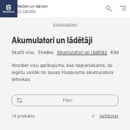
Mežam un dārzam
LV, Latviešu
Augstgriežiem
Akumulatori un lādētāji
Skatīt visu
Sliedes
Akumulatori un lādētāji
Ķēdes eļ
Atrodiet visu aprīkojumu, kas nepieciešams, lai
iegūtu vairāk no savas Husqvarna akumulatora
tehnikas.
Filtri
19 produkts
Salīdzināt