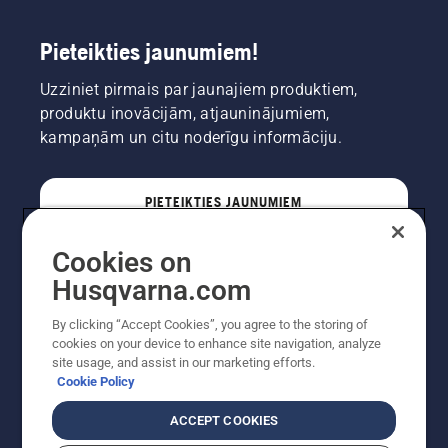
Pieteikties jaunumiem!
Uzziniet pirmais par jaunajiem produktiem,
produktu inovācijām, atjauninājumiem,
kampaņām un citu noderīgu informāciju.
PIETEIKTIES JAUNUMIEM
Cookies on
PROFESIONĀLIS
Husqvarna.com
By clicking “Accept Cookies”, you agree to the storing of
cookies on your device to enhance site navigation, analyze
site usage, and assist in our marketing efforts.
Cookie Policy
ACCEPT COOKIES