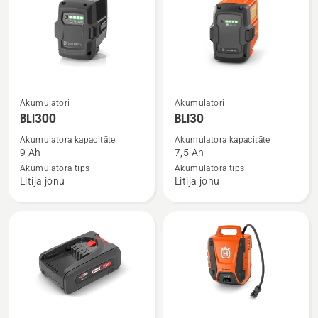
Skatīt
Skatīt
Akumulatori
Akumulatori
vairāk
vairāk
BLi300
BLi30
informācijas
informācijas
Akumulatora kapacitāte
Akumulatora kapacitāte
par
par
9 Ah
7,5 Ah
BLi300
BLi30
Akumulatora tips
Akumulatora tips
Litija jonu
Litija jonu