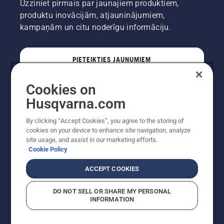
Uzziniet pirmais par jaunajiem produktiem,
produktu inovācijām, atjauninājumiem,
kampaņām un citu noderīgu informāciju.
PIETEIKTIES JAUNUMIEM
Cookies on
PROFESIONĀLIS
Husqvarna.com
By clicking “Accept Cookies”, you agree to the storing of
cookies on your device to enhance site navigation, analyze
site usage, and assist in our marketing efforts.
Cookie Policy
ACCEPT COOKIES
DO NOT SELL OR SHARE MY PERSONAL
INFORMATION
Autortiesības — 2022 Husqvarna AB (publ). Visas
tiesības ir aizsargātas. Norādītās cenas ir ieteicamās
mazumtirdzniecības cenas.