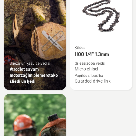
produkti
Skatīt
Ķēdes
vairāk
H00 1/4" 1.3mm
informācijas
Sliežu un ķēžu ceļvedis
Griezējzoba veids
par
Atrodiet savam
Micro chisel
H00
motorzāģim piemērotāko
Papildus īpašība
sliedi un ķēdi
Guarded drive link
1/4"
1.3mm