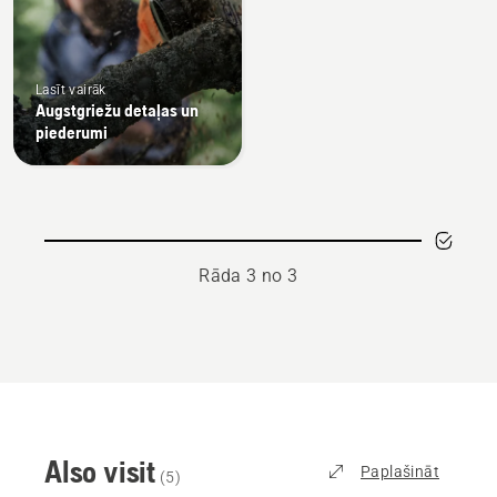
Lasīt vairāk
Augstgriežu detaļas un
piederumi
Rāda 3 no 3
Also visit
Paplašināt
(
5
)