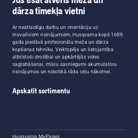
dārza tīmekļa vietni
Ar neatlaidīgu darbu un orientāciju uz
inovatīviem risinājumiem, Husqvarna kopš 1689.
gada piedāvā profesionālu meža un dārza
kopšanas tehniku. Veiktspēja un lietojamība
atbilstoši drošībai un apkārtējās vides
saglabāšanai, mūsu sasniegumi akumulatoru
risinājumos un robotikā rāda ceļu nākotnei.
Apskatīt sortimentu
Husqvarna MyPages