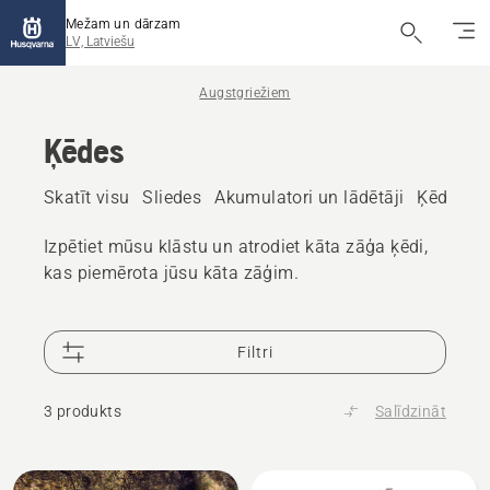
Mežam un dārzam
LV, Latviešu
Augstgriežiem
Ķēdes
Skatīt visu
Sliedes
Akumulatori un lādētāji
Ķēdes eļ
Izpētiet mūsu klāstu un atrodiet kāta zāģa ķēdi,
kas piemērota jūsu kāta zāģim.
Filtri
3 produkts
Salīdzināt
Visi