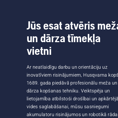
Jūs esat atvēris mež
un dārza tīmekļa
vietni
Ar neatlaidīgu darbu un orientāciju uz
inovatīviem risinājumiem, Husqvarna kop
1689. gada piedāvā profesionālu meža un
dārza kopšanas tehniku. Veiktspēja un
lietojamība atbilstoši drošībai un apkārtēj
vides saglabāšanai, mūsu sasniegumi
akumulatoru risinājumos un robotikā rāda