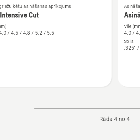
griežu ķēžu asināšanas aprīkojums
Asināša
vairāk
 Intensive Cut
Asin
cijas
informāc
(mm)
Vīle (m
par
4.0 / 4.5 / 4.8 / 5.2 / 5.5
4.0 / 4
Asināša
Solis
ve
komplek
.325" /
Rāda 4 no 4