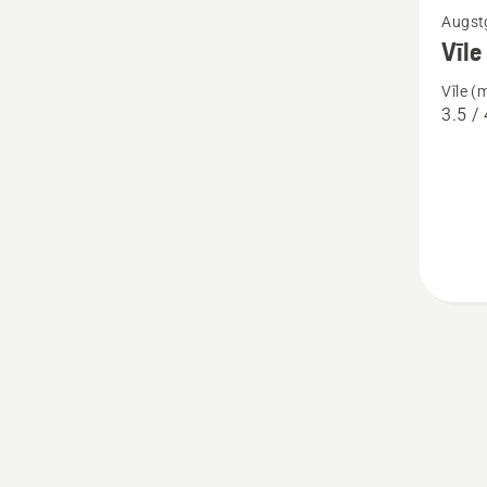
Augst
vairāk
Vīle
informā
Vīle 
par
3.5 / 
Vīle
Intensi
Cut