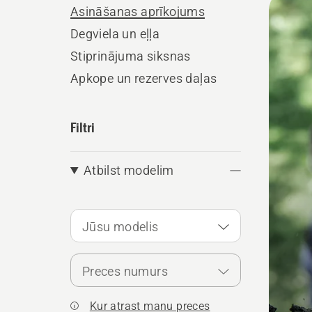
Asināšanas aprīkojums
produ
Degviela un eļļa
Stiprinājuma siksnas
Apkope un rezerves daļas
Filtri
Atbilst modelim
Jūsu modelis
Preces numurs
Kur atrast manu preces