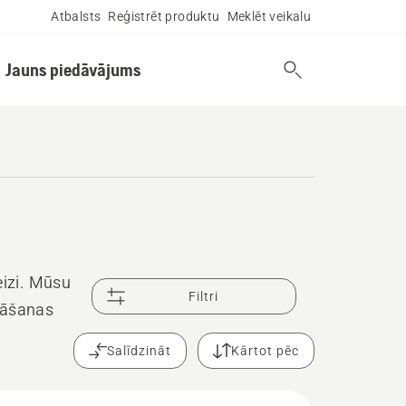
Atbalsts
Reģistrēt produktu
Meklēt veikalu
Jauns piedāvājums
eizi. Mūsu
Filtri
nāšanas
Salīdzināt
Kārtot pēc