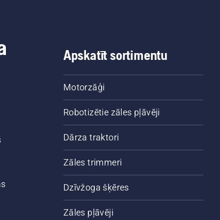
a
Apskatīt sortimentu
Motorzāģi
Robotizētie zāles pļāvēji
Dārza traktori
š
Zāles trimmeri
ās
Dzīvžoga šķēres
Zāles pļāvēji