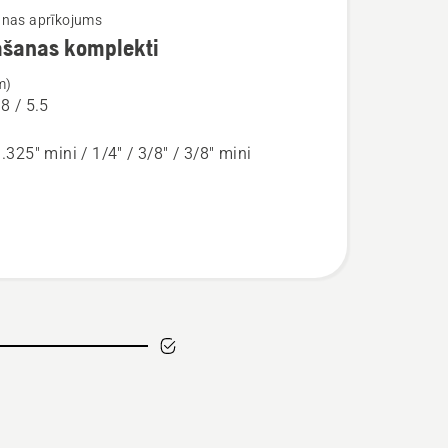
nas aprīkojums
āšanas komplekti
ijas
m)
.8 / 5.5
nas
ti
 .325" mini / 1/4" / 3/8" / 3/8" mini