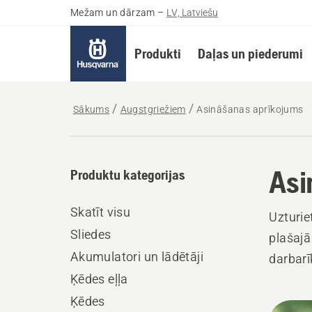
Mežam un dārzam
–
LV, Latviešu
Produkti
Daļas un piederumi
Sākums
Augstgriežiem
Asināšanas aprīkojums
Asi
Produktu kategorijas
Skatīt visu
Uzturie
Sliedes
plašajā
Akumulatori un lādētāji
darbarī
Ķēdes eļļa
Ķēdes
Visi