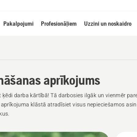
Pakalpojumi
Profesionāļiem
Uzzini un noskaidro
nāšanas aprīkojums
t ķēdi darba kārtībā! Tā darbosies ilgāk un vienmēr par
 aprīkojuma klāstā atradīsiet visus nepieciešamos asi
kus.