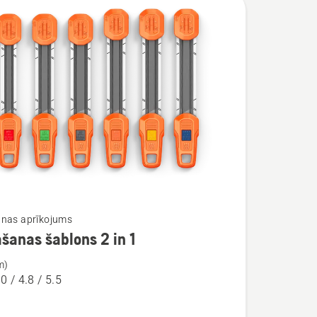
nas aprīkojums
šanas šablons 2 in 1
ijas
m)
.0 / 4.8 / 5.5
nas