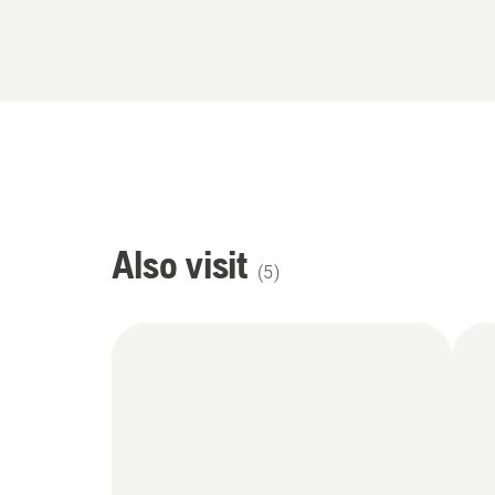
Also visit
(
5
)