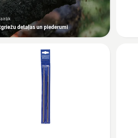
2
in
vairāk
1
griežu detaļas un piederumi
Skatīt