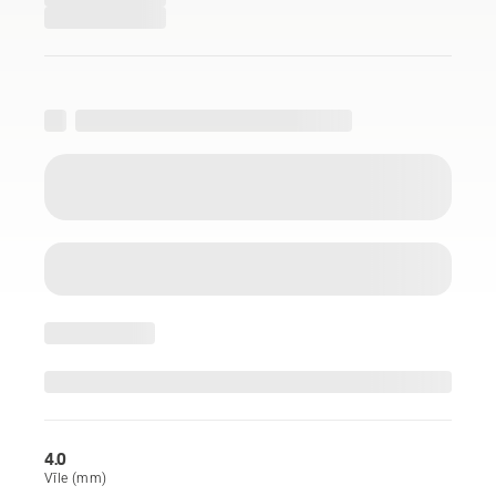
4.0
Vīle (mm)