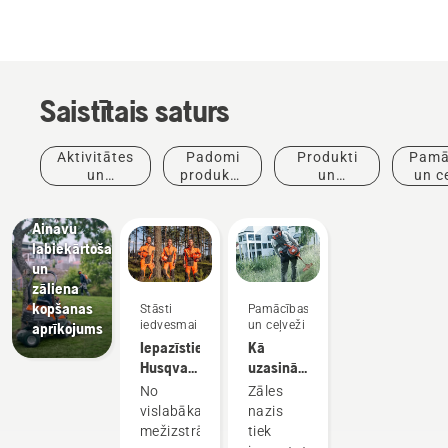
Saistītais saturs
Aktivitātes
Padomi
Produkti
Pamā
un
produktu
un
un c
Ainavu
pasākumi
iegādei
inovācijas
labiekārtošana
Ainavu
labiekārtošanas
un
zāliena
kopšanas
Stāsti
Pamācības
iedvesmai
un ceļveži
aprīkojums
Iepazīstiet
Kā
Husqvarna
uzasināt
H komandu —
zāles
No
Zāles
mūsu
nazi
vislabākajiem
nazis
prasīgākos
mežizstrādes
tiek
lietotājus