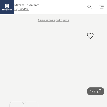
Mežam un dārzam
LV, Latviešu
Asināšanas aprīkojums
1/2