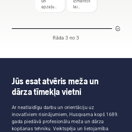
un
izmantots,
apzaļumošanas
lai
speciālistiem
pļautu
pasaulē
biezāku,
esam
blīvāku
rūpīgi
zāli, kad
atlasījuši
to nevar
Rāda 3 no 3
cienījamu
paveikt
vēstnešu
ar
grupu.
trimmera
Tā ir
spoli. Ar
mūsu
zāles
H komanda.
nazi var
Un viņi ir
ātrāk un
Jūs esat atvēris meža un
mūsu
viegli
dārza tīmekļa vietni
visprasīgākie
nopļaut
klienti.
biezu
zāli.
Ar neatlaidīgu darbu un orientāciju uz
Noskatieties
šo īso
inovatīviem risinājumiem, Husqvarna kopš 1689.
video
gada piedāvā profesionālu meža un dārza
par to,
kopšanas tehniku. Veiktspēja un lietojamība
kā