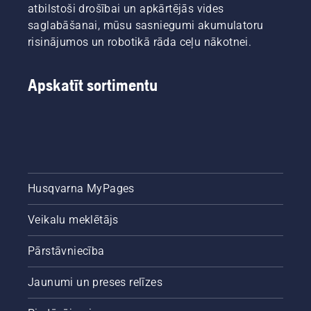
atbilstoši drošībai un apkārtējās vides
uzasināt
saglabāšanai, mūsu sasniegumi akumulatoru
un
uzturēt
risinājumos un robotikā rāda ceļu nākotnei.
zāles
nazi
darba
Apskatīt sortimentu
gatavībā.
Husqvarna MyPages
Veikalu meklētājs
Pārstāvniecība
Jaunumi un preses relīzes