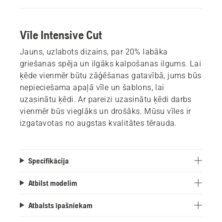
Vīle Intensive Cut
Jauns, uzlabots dizains, par 20% labāka
griešanas spēja un ilgāks kalpošanas ilgums. Lai
ķēde vienmēr būtu zāģēšanas gatavībā, jums būs
nepieciešama apaļā vīle un šablons, lai
uzasinātu ķēdi. Ar pareizi uzasinātu ķēdi darbs
vienmēr būs vieglāks un drošāks. Mūsu vīles ir
izgatavotas no augstas kvalitātes tērauda.
Specifikācija
Atbilst modelim
Atbalsts īpašniekam