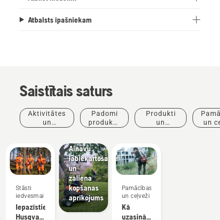
Atbalsts īpašniekam
Saistītais saturs
Aktivitātes
Padomi
Produkti
Pamā
un
produktu
un
un c
Ainavu
pasākumi
iegādei
inovācijas
labiekārtošana
Ainavu
labiekārtošanas
un
zāliena
kopšanas
Stāsti
Pamācības
iedvesmai
un ceļveži
aprīkojums
Iepazīstiet
Kā
Husqvarna
uzasināt