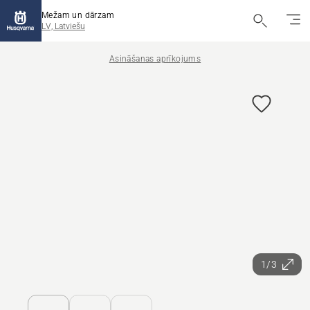
Mežam un dārzam
LV, Latviešu
Asināšanas aprīkojums
1/3