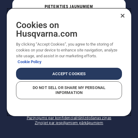
PIETEIKTIES JAUNUMIEM
Cookies on
PROFESIONĀLIS
Husqvarna.com
By clicking “Accept Cookies”, you agree to the storing of
cookies on your device to enhance site navigation, analyze
site usage, and assist in our marketing efforts.
Cookie Policy
ACCEPT COOKIES
DO NOT SELL OR SHARE MY PERSONAL
INFORMATION
Autortiesības — 2022 Husqvarna AB (publ). Visas
tiesības ir aizsargātas. Norādītās cenas ir ieteicamās
mazumtirdzniecības cenas.
Sīkfailu politika
Lietošanas noteikumi
Paziņojums par konfidencialitāti
Izdošanas ziņas
Ziņojiet par iespējamiem pārkāpumiem