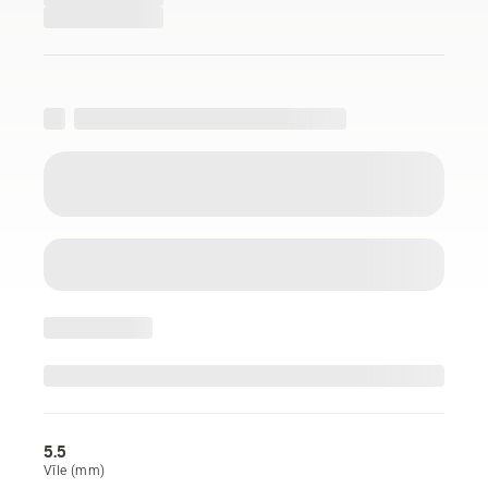
5.5
Vīle (mm)