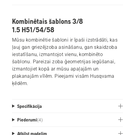
Kombinētais šablons 3/8
1.5 H51/54/58
Mūsu kombinētie šabloni ir īpaši izstrādāti, kas
ļauj gan griezējzoba asināšanu, gan skaidzoba
iestatīšanu, izmantojot vienu, kombinēto
šablonu. Pareizai zoba ģeometrijas iegūšanai,
izmantojiet kopā ar mūsu apaļajām un
plakanajām vīlēm. Pieejami visām Husqvarna
ķēdēm.
Specifikācija
Piederumi
(
4
)
Atbilst modelim