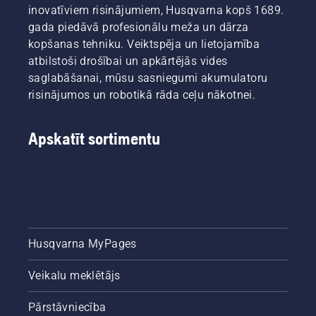
šo īso
inovatīviem risinājumiem, Husqvarna kopš 1689.
video
gada piedāvā profesionālu meža un dārza
par to,
kopšanas tehniku. Veiktspēja un lietojamība
kā
atbilstoši drošībai un apkārtējās vides
uzasināt
saglabāšanai, mūsu sasniegumi akumulatoru
un
uzturēt
risinājumos un robotikā rāda ceļu nākotnei.
zāles
nazi
darba
Apskatīt sortimentu
gatavībā.
Husqvarna MyPages
Veikalu meklētājs
Pārstāvniecība