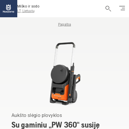
Miško ir sodo
LT, Lietuvių
Pagalba
Aukšto slėgio plovyklos
Su gaminiu „PW 360“ susiję