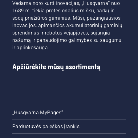
Vedama noro kurti inovacijas, „Husqvarna“ nuo
1689 m. tiekia profesionalius miškų, parkų ir
sodų priežiūros gaminius. Mūsų pažangiausios
inovacijos, apimančios akumuliatorinių gaminių
sprendimus ir robotus vejapjoves, sujungia
našumą ir panaudojimo galimybes su saugumu
ir aplinkosauga.
Apžiūrėkite mūsų asortimentą
„Husqvarna MyPages“
Parduotuvės paieškos įrankis