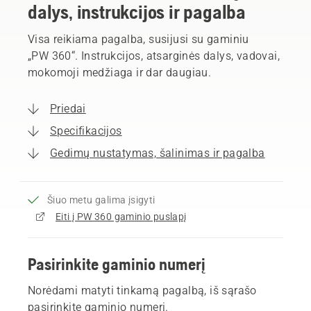
dalys, instrukcijos ir pagalba
Visa reikiama pagalba, susijusi su gaminiu
„PW 360“. Instrukcijos, atsarginės dalys, vadovai,
mokomoji medžiaga ir dar daugiau.
Priedai
Specifikacijos
Gedimų nustatymas, šalinimas ir pagalba
Šiuo metu galima įsigyti
Eiti į PW 360 gaminio puslapį
Pasirinkite gaminio numerį
Norėdami matyti tinkamą pagalbą, iš sąrašo
pasirinkite gaminio numerį.