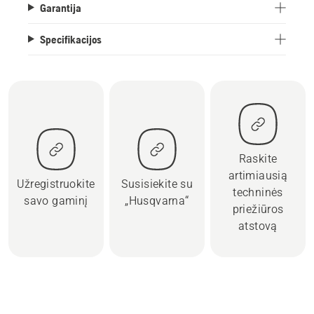
Garantija
Specifikacijos
Raskite
artimiausią
Užregistruokite
Susisiekite su
techninės
savo gaminį
„Husqvarna“
priežiūros
atstovą