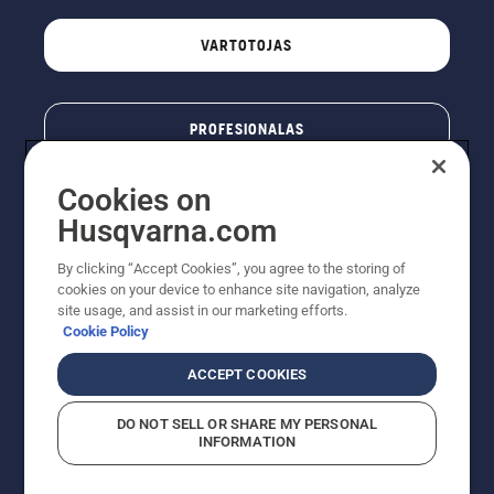
VARTOTOJAS
PROFESIONALAS
Cookies on
Husqvarna.com
By clicking “Accept Cookies”, you agree to the storing of
cookies on your device to enhance site navigation, analyze
site usage, and assist in our marketing efforts.
Cookie Policy
© „Husqvarna AB“ (leid). Visos teisės priklauso autoriui.
ACCEPT COOKIES
Nurodoma rekomenduojama mažmeninė kaina (RMK),
įskaitant PVM. RMK yra kaina, už kurią gamintojas
DO NOT SELL OR SHARE MY PERSONAL
rekomenduoja pardavėjui parduoti prekę. UAB
INFORMATION
"Husqvarna Lietuva" prekių vartotojams neparduoda,
todėl faktines kainas nustato pardavėjai prekybos