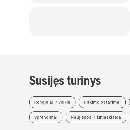
Susijęs turinys
Renginiai ir veikla
Pirkimo patarimai
Sprendimai
Naujienos ir žiniasklaida