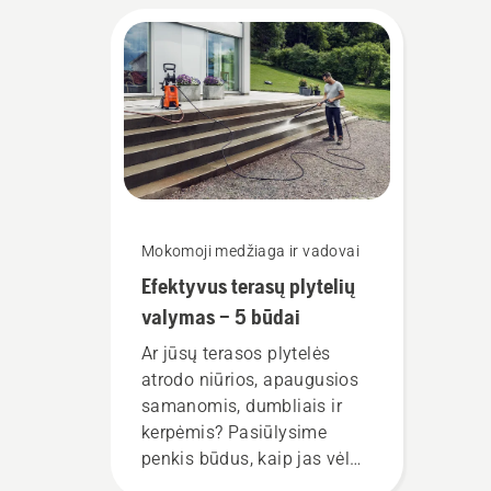
Mokomoji medžiaga ir vadovai
Efektyvus terasų plytelių
valymas – 5 būdai
Ar jūsų terasos plytelės
atrodo niūrios, apaugusios
samanomis, dumbliais ir
kerpėmis? Pasiūlysime
penkis būdus, kaip jas vėl
paversti patraukliomis: