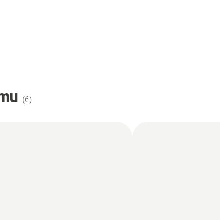
omu
(
6
)