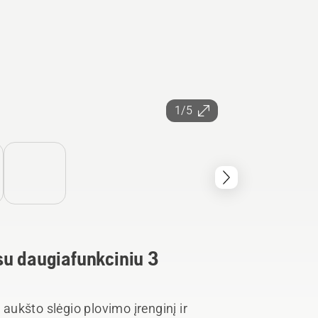
1/5
su daugiafunkciniu 3
ukšto slėgio plovimo įrenginį ir