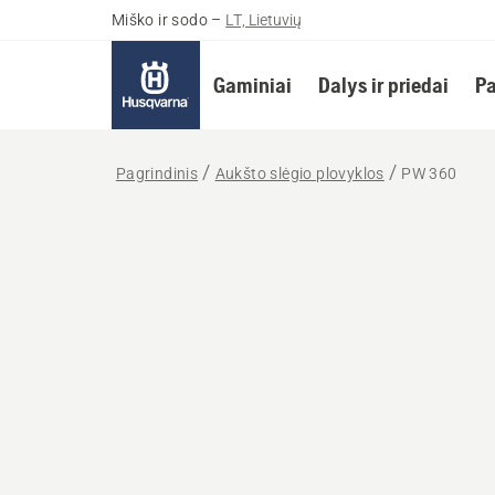
Miško ir sodo
–
LT, Lietuvių
Gaminiai
Dalys ir priedai
Pa
Pagrindinis
Aukšto slėgio plovyklos
PW 360