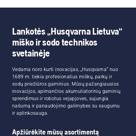
Lankotės „Husqvarna Lietuva“
miško ir sodo technikos
svetainėje
Vedama noro kurti inovacijas, „Husqvarna“ nuo
1689 m. tiekia profesionalius miškų, parkų ir
sodų priežiūros gaminius. Mūsų pažangiausios
inovacijos, apimančios akumuliatorinių gaminių
sprendimus ir robotus vejapjoves, sujungia
našumą ir panaudojimo galimybes su saugumu
ir aplinkosauga.
Apžiūrėkite mūsų asortimentą