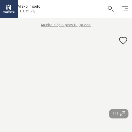
Miško ir sodo
LT, Lietuvių
Aukšto slėgio plovyklų priedai
1/1