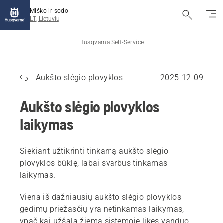
Miško ir sodo
LT, Lietuvių
Husqvarna Self-Service
Aukšto slėgio plovyklos
2025-12-09
Aukšto slėgio plovyklos
laikymas
Siekiant užtikrinti tinkamą aukšto slėgio
plovyklos būklę, labai svarbus tinkamas
laikymas.
Viena iš dažniausių aukšto slėgio plovyklos
gedimų priežasčių yra netinkamas laikymas,
ypač kai užšąla žiemą sistemoje likęs vanduo.