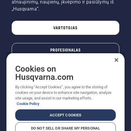
atnaujinimų, naujienų, įkvėpimo ir pasiūlymų iš
„Husqvarna“.
VARTOTOJAS
PROFESIONALAS
Cookies on
Husqvarna.com
By clicking “Accept Cookies”, you agree to the storing of
cookies on your device to enhance site navigation, analyze
site usage, and assist in our marketing efforts.
Cookie Policy
© „Husqvarna AB“ (leid). Visos teisės priklauso autoriui.
ACCEPT COOKIES
Nurodoma rekomenduojama mažmeninė kaina (RMK),
įskaitant PVM. RMK yra kaina, už kurią gamintojas
DO NOT SELL OR SHARE MY PERSONAL
rekomenduoja pardavėjui parduoti prekę. UAB