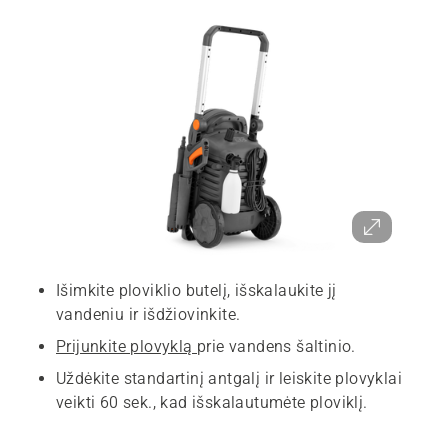
Išimkite ploviklio butelį, išskalaukite jį
vandeniu ir išdžiovinkite.
Prijunkite plovyklą
prie vandens šaltinio.
Uždėkite standartinį antgalį ir leiskite plovyklai
veikti 60 sek., kad išskalautumėte ploviklį.