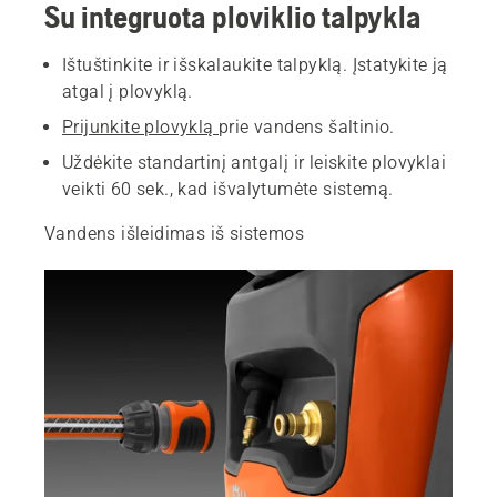
Su integruota ploviklio talpykla
Ištuštinkite ir išskalaukite talpyklą. Įstatykite ją
atgal į plovyklą.
Prijunkite plovyklą
prie vandens šaltinio.
Uždėkite standartinį antgalį ir leiskite plovyklai
veikti 60 sek., kad išvalytumėte sistemą.
Vandens išleidimas iš sistemos