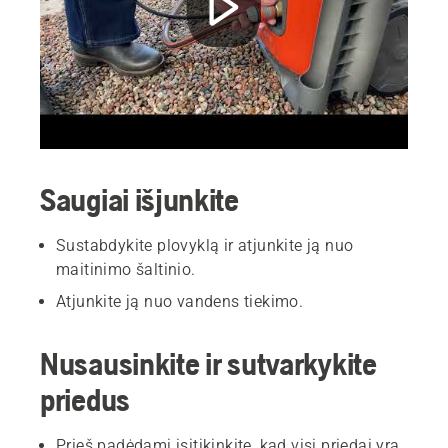
Saugiai išjunkite
Sustabdykite plovyklą ir atjunkite ją nuo
maitinimo šaltinio.
Atjunkite ją nuo vandens tiekimo.
Nusausinkite ir sutvarkykite
priedus
Prieš padėdami įsitikinkite, kad visi priedai yra