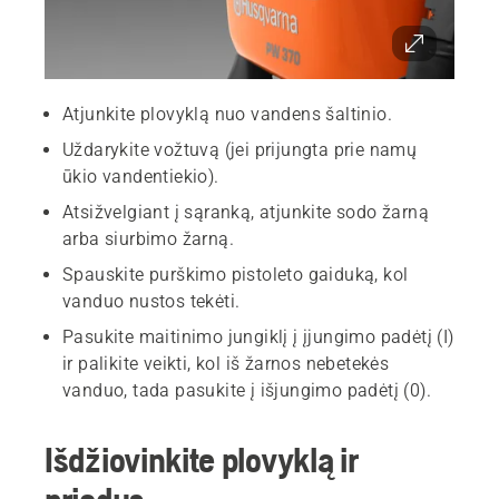
Atjunkite plovyklą nuo vandens šaltinio.
Uždarykite vožtuvą (jei prijungta prie namų
ūkio vandentiekio).
Atsižvelgiant į sąranką, atjunkite sodo žarną
arba siurbimo žarną.
Spauskite purškimo pistoleto gaiduką, kol
vanduo nustos tekėti.
Pasukite maitinimo jungiklį į įjungimo padėtį (I)
ir palikite veikti, kol iš žarnos nebetekės
vanduo, tada pasukite į išjungimo padėtį (0).
Išdžiovinkite plovyklą ir