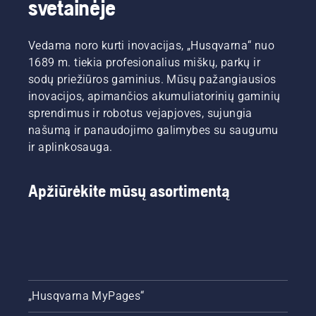
svetainėje
Vedama noro kurti inovacijas, „Husqvarna“ nuo
1689 m. tiekia profesionalius miškų, parkų ir
sodų priežiūros gaminius. Mūsų pažangiausios
inovacijos, apimančios akumuliatorinių gaminių
sprendimus ir robotus vejapjoves, sujungia
našumą ir panaudojimo galimybes su saugumu
ir aplinkosauga.
Apžiūrėkite mūsų asortimentą
„Husqvarna MyPages“