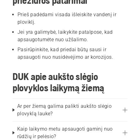
priežiūros patarimai
Prieš padėdami visada išleiskite vandenį ir
ploviklį.
Jei yra galimybė, laikykite patalpose, kad
apsaugotumėte nuo užšalimo.
Pasirūpinkite, kad priedai būtų sausi ir
apsaugoti nuo nusidėvėjimo ar korozijos.
DUK apie aukšto slėgio
plovyklos laikymą žiemą
Ar per žiemą galima palikti aukšto slėgio
plovyklą lauke?
Kaip laikymo metu apsaugoti gaminį nuo
rūdžių ir pelėsio?