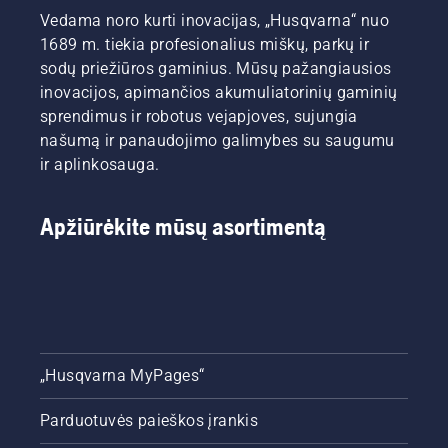
Vedama noro kurti inovacijas, „Husqvarna“ nuo
1689 m. tiekia profesionalius miškų, parkų ir
sodų priežiūros gaminius. Mūsų pažangiausios
inovacijos, apimančios akumuliatorinių gaminių
sprendimus ir robotus vejapjoves, sujungia
našumą ir panaudojimo galimybes su saugumu
ir aplinkosauga.
Apžiūrėkite mūsų asortimentą
„Husqvarna MyPages“
Parduotuvės paieškos įrankis