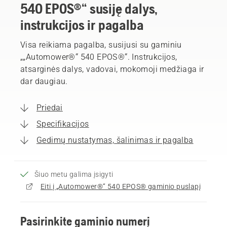
540 EPOS®“ susiję dalys,
instrukcijos ir pagalba
Visa reikiama pagalba, susijusi su gaminiu
„„Automower®“ 540 EPOS®“. Instrukcijos,
atsarginės dalys, vadovai, mokomoji medžiaga ir
dar daugiau.
Priedai
Specifikacijos
Gedimų nustatymas, šalinimas ir pagalba
Šiuo metu galima įsigyti
Eiti į „Automower®“ 540 EPOS® gaminio puslapį
Pasirinkite gaminio numerį