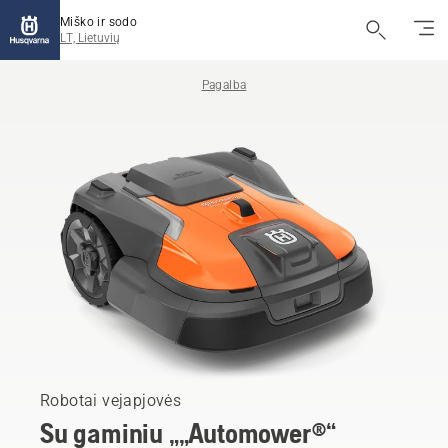
Miško ir sodo
LT, Lietuvių
Pagalba
Robotai vejapjovės
Su gaminiu „„Automower®“