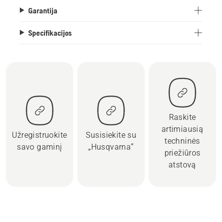
Garantija
Specifikacijos
Raskite
artimiausią
Užregistruokite
Susisiekite su
techninės
savo gaminį
„Husqvarna“
priežiūros
atstovą