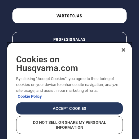
VARTOTOJAS
PROFESIONALAS
Cookies on
Husqvarna.com
By clicking “Accept Cookies”, you agree to the storing of
cookies on your device to enhance site navigation, analyze
site usage, and assist in our marketing efforts.
Cookie Policy
© „Husqvarna AB“ (leid). Visos teisės priklauso autoriui.
ACCEPT COOKIES
Nurodoma rekomenduojama mažmeninė kaina (RMK),
įskaitant PVM. RMK yra kaina, už kurią gamintojas
DO NOT SELL OR SHARE MY PERSONAL
rekomenduoja pardavėjui parduoti prekę. UAB
INFORMATION
"Husqvarna Lietuva" prekių vartotojams neparduoda,
todėl faktines kainas nustato pardavėjai prekybos