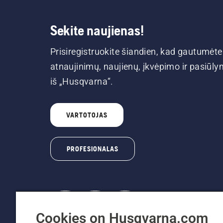
Sekite naujienas!
Prisiregistruokite šiandien, kad gautumėte
atnaujinimų, naujienų, įkvėpimo ir pasiūl
iš „Husqvarna“.
VARTOTOJAS
PROFESIONALAS
Cookies on Husqvarna.com