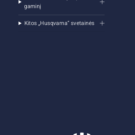
gaminį
Kitos „Husqvarna“ svetainės