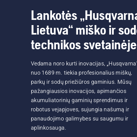
Lankotės „Husqvarn
Lietuva“ miško ir so
technikos svetainėje
Vedama noro kurti inovacijas, „Husqvarna
nuo 1689 m. tiekia profesionalius miškų,
parkų ir sodų priežiūros gaminius. Mūsų
pažangiausios inovacijos, apimančios
akumuliatorinių gaminių sprendimus ir
robotus vejapjoves, sujungia našumą ir
panaudojimo galimybes su saugumu ir
aplinkosauga.