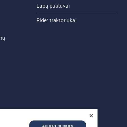
Lapų pūstuvai
Rider traktoriukai
ymų
ACCEPT COOKIES