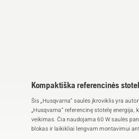
Kompaktiška referencinės stotel
Šis „Husqvarna“ saulės įkroviklis yra auto
„Husqvarna“ referencinę stotelę energija,
veikimas. Čia naudojama 60 W saulės pan
blokas ir laikikliai lengvam montavimui ant