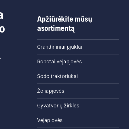
a
Apžiūrėkite mūsų
do
asortimentą
Grandininiai pjūklai
“
Robotai vejapjovės
Sodo traktoriukai
Žoliapjovės
Gyvatvorių žirklės
Vejapjovės