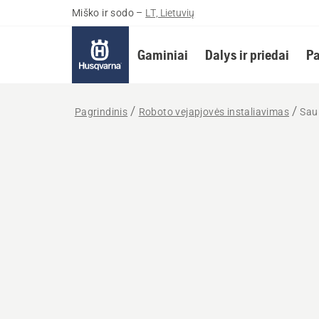
Miško ir sodo
–
LT, Lietuvių
Gaminiai
Dalys ir priedai
Pa
Pagrindinis
Roboto vejapjovės instaliavimas
Saul