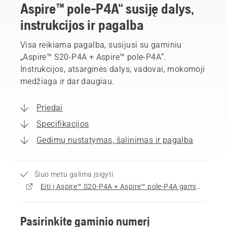
Aspire™ pole-P4A“ susiję dalys,
instrukcijos ir pagalba
Visa reikiama pagalba, susijusi su gaminiu
„Aspire™ S20-P4A + Aspire™ pole-P4A“.
Instrukcijos, atsarginės dalys, vadovai, mokomoji
medžiaga ir dar daugiau.
Priedai
Specifikacijos
Gedimų nustatymas, šalinimas ir pagalba
Šiuo metu galima įsigyti
Eiti į Aspire™ S20-P4A + Aspire™ pole-P4A gaminio puslapį
Pasirinkite gaminio numerį