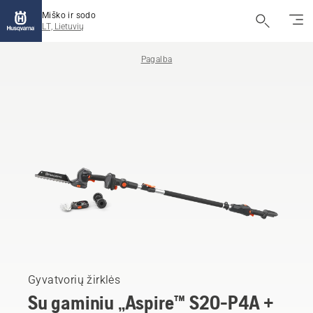
Miško ir sodo
LT, Lietuvių
Pagalba
Gyvatvorių žirklės
Su gaminiu „Aspire™ S20-P4A +