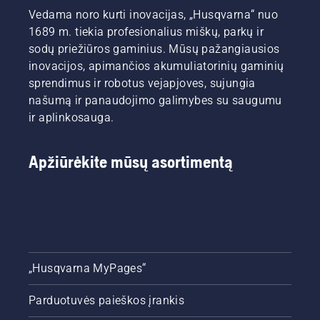
Vedama noro kurti inovacijas, „Husqvarna“ nuo
1689 m. tiekia profesionalius miškų, parkų ir
sodų priežiūros gaminius. Mūsų pažangiausios
inovacijos, apimančios akumuliatorinių gaminių
sprendimus ir robotus vejapjoves, sujungia
našumą ir panaudojimo galimybes su saugumu
ir aplinkosauga.
Apžiūrėkite mūsų asortimentą
„Husqvarna MyPages“
Parduotuvės paieškos įrankis