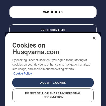
VARTOTOJAS
PROFESIONALAS
Cookies on
Husqvarna.com
By clicking “Accept Cookies”, you agree to the storing of
cookies on your device to enhance site navigation, analyze
site usage, and assist in our marketing efforts.
Cookie Policy
© „Husqvarna AB“ (leid). Visos teisės priklauso autoriui.
ACCEPT COOKIES
Nurodoma rekomenduojama mažmeninė kaina (RMK),
įskaitant PVM. RMK yra kaina, už kurią gamintojas
DO NOT SELL OR SHARE MY PERSONAL
rekomenduoja pardavėjui parduoti prekę. UAB
INFORMATION
"Husqvarna Lietuva" prekių vartotojams neparduoda,
todėl faktines kainas nustato pardavėjai prekybos