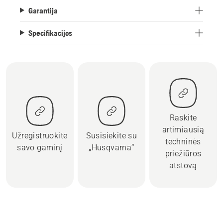
Garantija
Specifikacijos
Raskite
artimiausią
Užregistruokite
Susisiekite su
techninės
savo gaminį
„Husqvarna“
priežiūros
atstovą