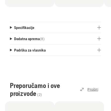
mjeri za praktično zidno pohranjivanje.
Specifikacije
Dodatna oprema
(
8
)
Podrška za vlasnika
Preporučamo i ove
Proširi
proizvode
(
2
)