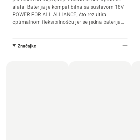
alata. Baterija je kompatibilna sa sustavom 18V
POWER FOR ALL ALLIANCE, što rezultira
optimalnom fleksibilnošću jer se jedna baterija
može koristiti za nekoliko alata i marki.
Upravljanje je olakšano malom težinom i
Značajke
kompaktnim dizajnom, koji osigurava izvrsnu
pokretljivost. Zahvaljujući pametnom digitalnom
korisničkom sučelju, možete uključiti i isključiti
motor samo pritiskom na tipku i jednostavno
vidjeti status baterije kako biste u skladu s tim
planirali svoj rad. Proizvod se automatski
isključuje ako se ne koristi 180 sekundi,
smanjujući rizik od ozljeda i produžujući trajanje
baterije.
Kako bi se smanjio potreban prostor za
pohranjivanje, kompatibilne su s rješenjem za
pohranu Aspire™ i dolaze s kukom izrađenom po