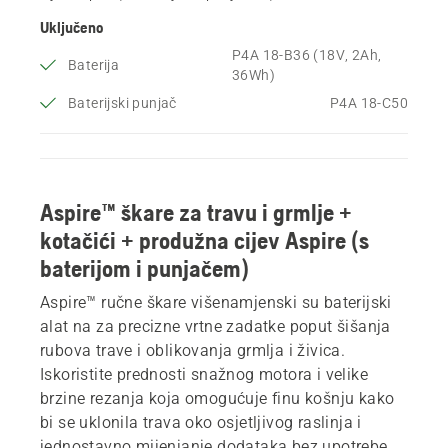
Uključeno
P4A 18-B36 (18V, 2Ah,
Baterija
36Wh)
Baterijski punjač
P4A 18-C50
Aspire™ škare za travu i grmlje +
kotačići + produžna cijev Aspire (s
baterijom i punjačem)
Aspire™ ručne škare višenamjenski su baterijski
alat na za precizne vrtne zadatke poput šišanja
rubova trave i oblikovanja grmlja i živica.
Iskoristite prednosti snažnog motora i velike
brzine rezanja koja omogućuje finu košnju kako
bi se uklonila trava oko osjetljivog raslinja i
jednostavno mijenjanje dodataka bez upotrebe