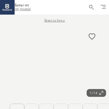
Šuma i vrt
HR, Hrvatski
Škare za živicu
1/14