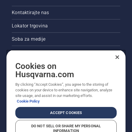
Kontaktirajte nas
Lokator trgovina
Soba za medije
Akcije
Cookies on
Pravne informacije o proizvodu
Husqvarna.com
Ostale stranice tvrtke Husqvarna
By clicking “Accept Cookies”, you agree to the storing of
cookies on your device to enhance site navigation, analyze
site usage, and assist in our marketing efforts.
Cookie Policy
ACCEPT COOKIES
DO NOT SELL OR SHARE MY PERSONAL
INFORMATION