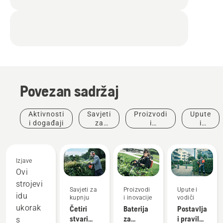
Povezan sadržaj
Aktivnosti
Savjeti
Proizvodi
Upute
i događaji
za
i
i
kupnju
inovacije
vodiči
Izjave
Ovi
strojevi
Savjeti za
Proizvodi
Upute i
idu
kupnju
i inovacije
vodiči
ukorak
Četiri
Baterija
Postavljanje
stvari
za
i pravilna
s