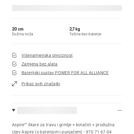
20 cm
2,7 kg
Dužina noža
Težina bez baterije
Višenamjenska preciznost
Zamjena bez alata
Baterijski sustav POWER FOR ALL ALLIANCE
Prikaz svih značajki
Aspire™ škare za travu i grmlje + kotačići + produžna
cijev Aspire (s baterijom i punjačem) - 970 71 67‑04