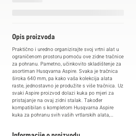
Opis proizvoda
Praktično i uredno organizirajte svoj vrtni alat u
ograničenom prostoru pomoću ove zidne tračnice
za pohranu. Pametno, učinkovito skladištenje za
asortiman Husqvarna Aspire. Svaka je tračnica
široka 640 mm, pa kako vaša kolekcija alata
raste, jednostavno je produžite s više tračnica. Uz
svaki Aspire proizvod dolazi kuka po mjeri za
pristajanje na ovaj zidni stalak. Također
kompatibilan s kompletom Husqvarna Aspire
kuka za pohranu svih vaših vrtlarskih alata,
poput ručnih alata, crijeva za vodu ili metle. Vijci,
plastični čepovi i završni poklopci uključeni su za
Informacije o proizvodu