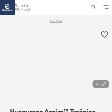
Šuma i vrt
HR, Hrvatski
Pohrana
1/3
Husqvarna Aspire™ Tračnica