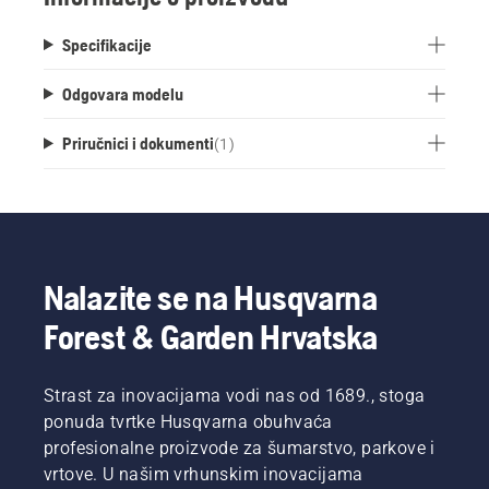
montiranje tračnice s čistim završnim izgledom.
Specifikacije
Odgovara modelu
Priručnici i dokumenti
(
1
)
Nalazite se na Husqvarna
Forest & Garden Hrvatska
Strast za inovacijama vodi nas od 1689., stoga
ponuda tvrtke Husqvarna obuhvaća
profesionalne proizvode za šumarstvo, parkove i
vrtove. U našim vrhunskim inovacijama