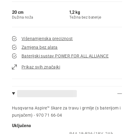
20 cm
1,2 kg
Dužina noža
Težina bez baterije
Višenamjenska preciznost
Zamjena bez alata
Baterijski sustav POWER FOR ALL ALLIANCE
Prikaz svih značajki
Husqvarna Aspire™ škare za travu i grmlje (s baterijom i
punjačem) - 970 71 66‑04
Uključeno
P4A 18-B36 (18V, 2Ah,