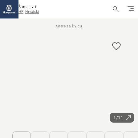
Šuma i vrt
HR, Hrvatski
Škare za živicu
1/11