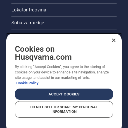
Lokator trgovina
Soba za medije
Akcije
Cookies on
Pravne informacije o proizvodu
Husqvarna.com
Ostale stranice tvrtke Husqvarna
By clicking “Accept Cookies”, you agree to the storing of
cookies on your device to enhance site navigation, analyze
site usage, and assist in our marketing efforts.
Cookie Policy
ACCEPT COOKIES
DO NOT SELL OR SHARE MY PERSONAL
INFORMATION
© Husqvarna AB (jav). Sva prava pridržana. Prikazane