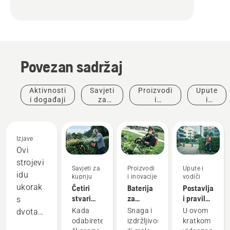
Povezan sadržaj
Aktivnosti
Savjeti
Proizvodi
Upute
i događaji
za
i
i
kupnju
inovacije
vodiči
Izjave
Ovi
strojevi
Savjeti za
Proizvodi
Upute i
idu
kupnju
i inovacije
vodiči
ukorak
Četiri
Baterija
Postavljanje
stvari
za
i pravilna
s
koje
nošenje
prilagodba
Kada
Snaga i
U ovom
dvotaktnom
trebate
na
leđne
odabirete
izdržljivost
kratkom
opremom
razmotriti
leđima:
baterije