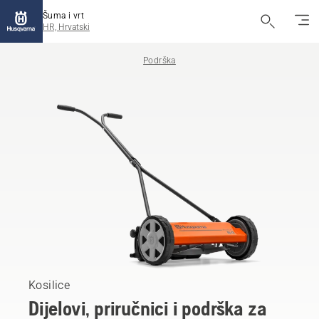
Šuma i vrt
HR, Hrvatski
Podrška
Kosilice
Dijelovi, priručnici i podrška za