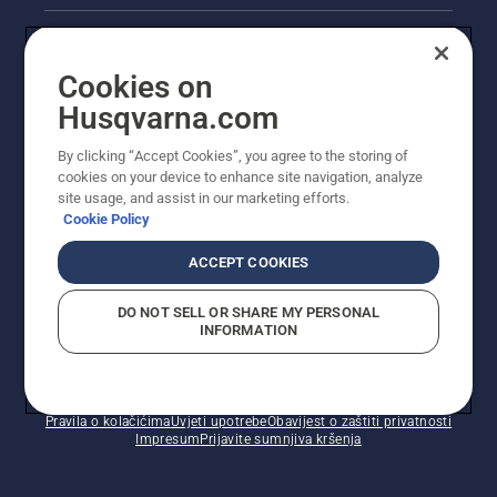
Akcije
Cookies on
Pravne informacije o proizvodu
Husqvarna.com
Ostale stranice tvrtke Husqvarna
By clicking “Accept Cookies”, you agree to the storing of
cookies on your device to enhance site navigation, analyze
site usage, and assist in our marketing efforts.
Cookie Policy
ACCEPT COOKIES
DO NOT SELL OR SHARE MY PERSONAL
INFORMATION
© Husqvarna AB (jav). Sva prava pridržana. Prikazane
cijene preporučene su maloprodajne cijene.
Pravila o kolačićima
Uvjeti upotrebe
Obavijest o zaštiti privatnosti
Impresum
Prijavite sumnjiva kršenja