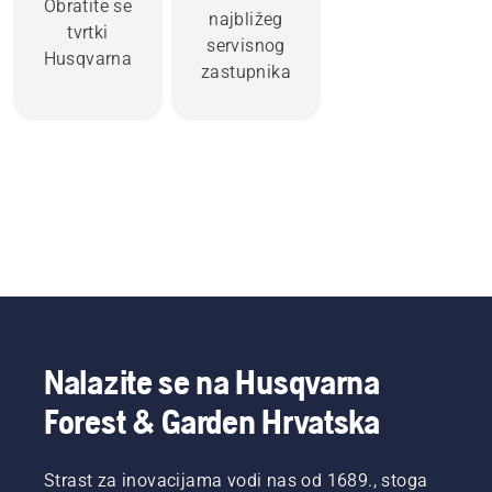
Obratite se
najbližeg
tvrtki
servisnog
Husqvarna
zastupnika
Nalazite se na Husqvarna
Forest & Garden Hrvatska
Strast za inovacijama vodi nas od 1689., stoga