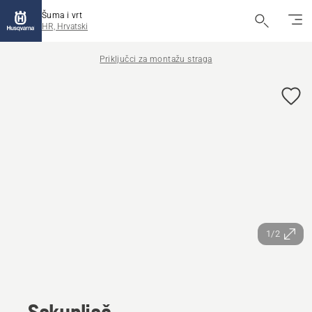
Šuma i vrt
HR, Hrvatski
Priključci za montažu straga
1/2
Sakupljač