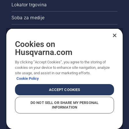
Lokator trgovina
Soba za medije
Akcije
Cookies on
Pravne informacije o proizvodu
Husqvarna.com
Ostale stranice tvrtke Husqvarna
By clicking “Accept Cookies”, you agree to the storing of
cookies on your device to enhance site navigation, analyze
site usage, and assist in our marketing efforts.
Cookie Policy
ACCEPT COOKIES
DO NOT SELL OR SHARE MY PERSONAL
INFORMATION
© Husqvarna AB (jav). Sva prava pridržana. Prikazane
cijene preporučene su maloprodajne cijene.