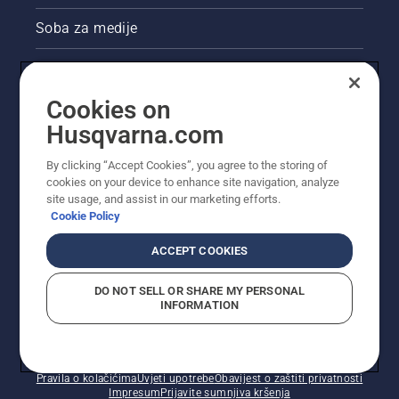
Soba za medije
Akcije
Cookies on
Pravne informacije o proizvodu
Husqvarna.com
Ostale stranice tvrtke Husqvarna
By clicking “Accept Cookies”, you agree to the storing of
cookies on your device to enhance site navigation, analyze
site usage, and assist in our marketing efforts.
Cookie Policy
ACCEPT COOKIES
DO NOT SELL OR SHARE MY PERSONAL
INFORMATION
© Husqvarna AB (jav). Sva prava pridržana. Prikazane
cijene preporučene su maloprodajne cijene.
Pravila o kolačićima
Uvjeti upotrebe
Obavijest o zaštiti privatnosti
Impresum
Prijavite sumnjiva kršenja