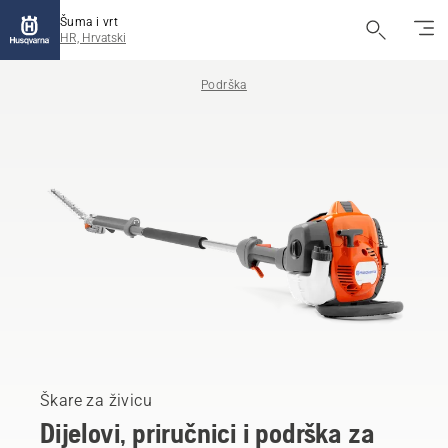
Šuma i vrt
HR, Hrvatski
Podrška
Škare za živicu
Dijelovi, priručnici i podrška za