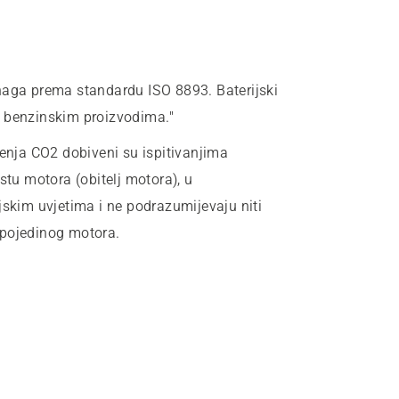
naga prema standardu ISO 8893. Baterijski
s benzinskim proizvodima."
renja CO2 dobiveni su ispitivanjima
stu motora (obitelj motora), u
jskim uvjetima i ne podrazumijevaju niti
 pojedinog motora.