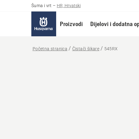
Šuma i vrt
–
HR, Hrvatski
Proizvodi
Dijelovi i dodatna 
Početna stranica
Čistači šikare
545RX