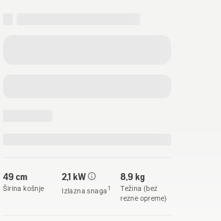
49 cm
2,1 kW
8,9 kg
Širina košnje
Težina (bez
1
Izlazna snaga
rezne opreme)