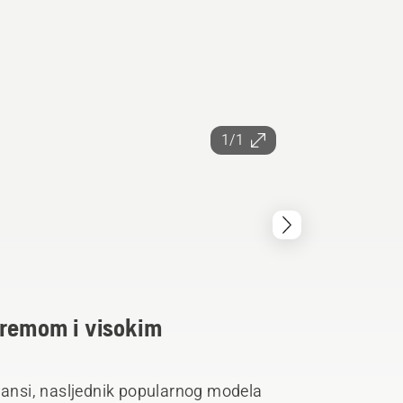
1/1
opremom i visokim
rmansi, nasljednik popularnog modela