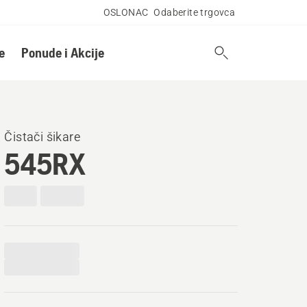
OSLONAC
Odaberite trgovca
e
Ponude i Akcije
Čistači šikare
545RX