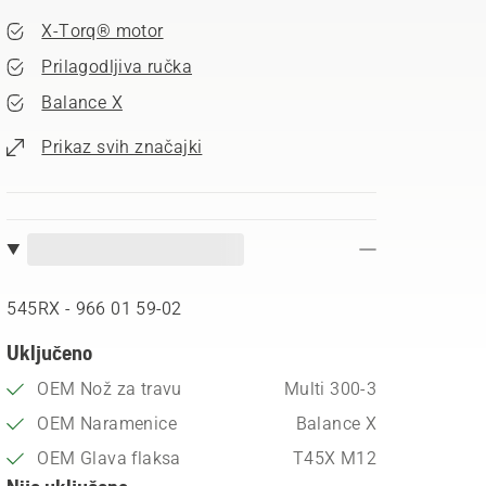
X-Torq® motor
Prilagodljiva ručka
Balance X
Prikaz svih značajki
545RX - 966 01 59‑02
Uključeno
OEM Nož za travu
Multi 300-3
OEM Naramenice
Balance X
OEM Glava flaksa
T45X M12