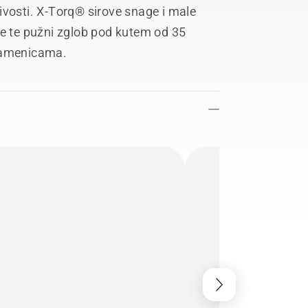
ivosti. X-Torq® sirove snage i male
ne te pužni zglob pod kutem od 35
aramenicama.