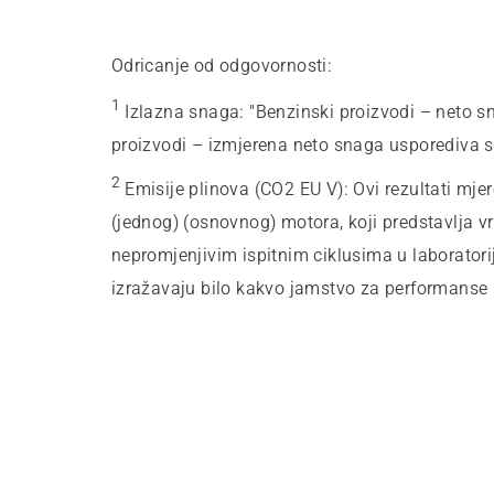
Odricanje od odgovornosti:
1
Izlazna snaga
:
"Benzinski proizvodi – neto s
proizvodi – izmjerena neto snaga usporediva 
2
Emisije plinova (CO2 EU V)
:
Ovi rezultati mje
(jednog) (osnovnog) motora, koji predstavlja vr
nepromjenjivim ispitnim ciklusima u laboratori
izražavaju bilo kakvo jamstvo za performanse