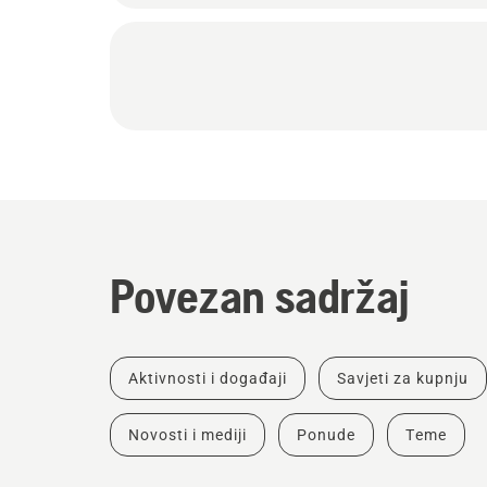
Povezan sadržaj
Aktivnosti i događaji
Savjeti za kupnju
Novosti i mediji
Ponude
Teme