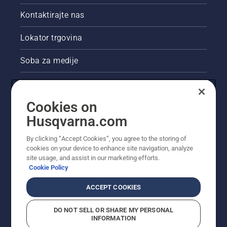
Kontaktirajte nas
Lokator trgovina
Soba za medije
Akcije
Cookies on
Pravne informacije o proizvodu
Husqvarna.com
Ostale stranice tvrtke Husqvarna
By clicking “Accept Cookies”, you agree to the storing of
cookies on your device to enhance site navigation, analyze
site usage, and assist in our marketing efforts.
Cookie Policy
ACCEPT COOKIES
DO NOT SELL OR SHARE MY PERSONAL
INFORMATION