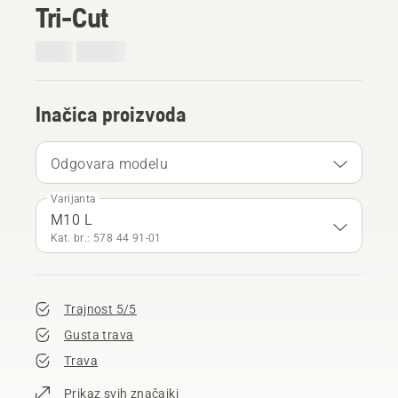
Tri-Cut
Inačica proizvoda
Odgovara modelu
Varijanta
M10 L
Kat. br.: 578 44 91‑01
Trajnost 5/5
Gusta trava
Trava
Prikaz svih značajki