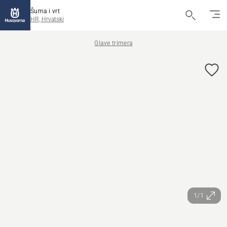
Šuma i vrt
HR, Hrvatski
Glave trimera
1/1