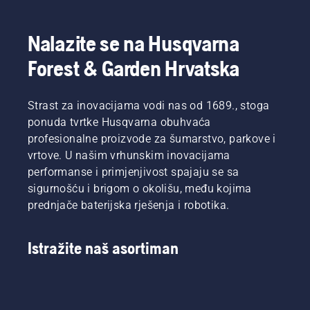
potražite
Oni su
savjete
naš tim
za
H. I oni
Nalazite se na Husqvarna
siguran i
su naši
Forest & Garden Hrvatska
učinkovit
najzahtjevniji
rad s
korisnici.
čistačem
šikare
Strast za inovacijama vodi nas od 1689., stoga
tvrtke
ponuda tvrtke Husqvarna obuhvaća
Husqvarna.
profesionalne proizvode za šumarstvo, parkove i
vrtove. U našim vrhunskim inovacijama
performanse i primjenjivost spajaju se sa
sigurnošću i brigom o okolišu, među kojima
prednjače baterijska rješenja i robotika.
Istražite naš asortiman