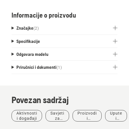
Informacije o proizvodu
Značajke
(
2
)
Specifikacije
Odgovara modelu
Priručnici i dokumenti
(
1
)
Povezan sadržaj
Aktivnosti
Savjeti
Proizvodi
Upute
i događaji
za
i
i
kupnju
inovacije
vodiči