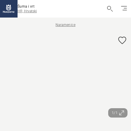
Šuma i vrt
HR, Hrvatski
Naramenice
1/1