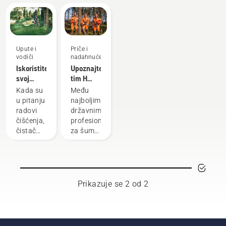
Upute i
Priče i
vodiči
nadahnuće
Iskoristite
Upoznajte
svoj
tim H
čistač
tvrtke
Kada su
Među
šikare na
Husqvarna–
u pitanju
najboljim
najbolji
naše
radovi
državnim
mogući
najzahtjevnije
čišćenja,
profesionalcima
način
korisnike
čistač
za šume
šikare
i parkove
najsvestraniji
složili
je alat. U
smo
ovom
globalnu
vodiču
grupu
Prikazuje se 2 od 2
za
iznimno
korisnike
vještih i
čistača
cijenjenih
šikare
izaslanika.