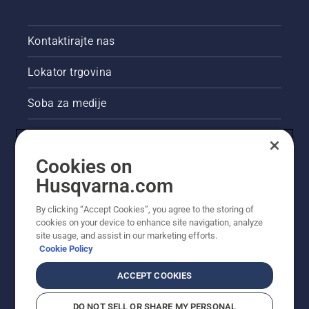
Kontaktirajte nas
Lokator trgovina
Soba za medije
Akcije
Cookies on
Pravne informacije o proizvodu
Husqvarna.com
Ostale stranice tvrtke Husqvarna
By clicking “Accept Cookies”, you agree to the storing of
cookies on your device to enhance site navigation, analyze
site usage, and assist in our marketing efforts.
Cookie Policy
ACCEPT COOKIES
DO NOT SELL OR SHARE MY PERSONAL