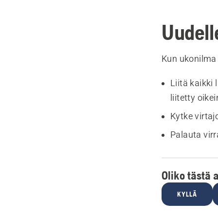
Uudell
Kun ukonilma 
Liitä kaikki
liitetty oik
Kytke virtaj
Palauta vir
Oliko tästä 
KYLLÄ