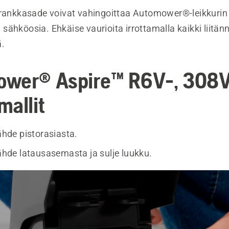
 rankkasade voivat vahingoittaa Automower®-leikkurin 
ähköosia. Ehkäise vaurioita irrottamalla kaikki liitän
.
wer® Aspire™ R6V-, 308V
mallit
lähde pistorasiasta.
lähde latausasemasta ja sulje luukku.