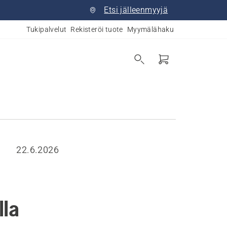
Etsi jälleenmyyjä
Tukipalvelut
Rekisteröi tuote
Myymälähaku
22.6.2026
lla