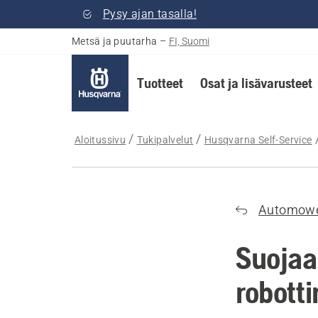
Pysy ajan tasalla!
Metsä ja puutarha
–
FI, Suomi
Tuotteet
Osat ja lisävarusteet
Aloitussivu
Tukipalvelut
Husqvarna Self-Service
Automow
Suoja
robott