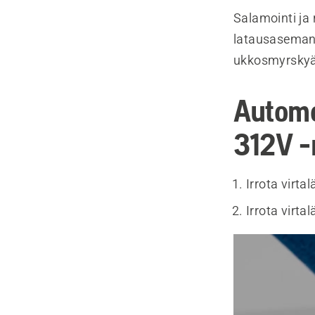
Salamointi ja
latausaseman s
ukkosmyrskyä
Automo
312V -
Irrota virta
Irrota virta