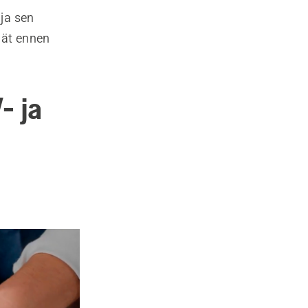
ja sen
nät ennen
- ja