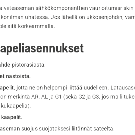
a viiteaseman sähkökomponenttien vaurioitumisriskin
ukonilman uhatessa. Jos lähellä on ukkosenjohdin, varm
 ole sitä korkeammalla.
apeliasennukset
lähde
pistorasiasta.
met nastoista.
apelit
, jotta ne on helpompi liittää uudelleen. Lataus
ä on merkintä AR, AL ja G1 (sekä G2 ja G3, jos malli tu
akukaapelia).
 kaapelit.
usaseman suojus
suojataksesi liitännät sateelta.