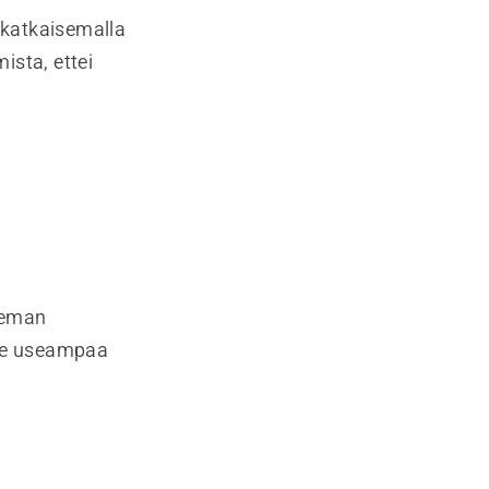
 katkaisemalla
ista, ettei
aseman
kee useampaa