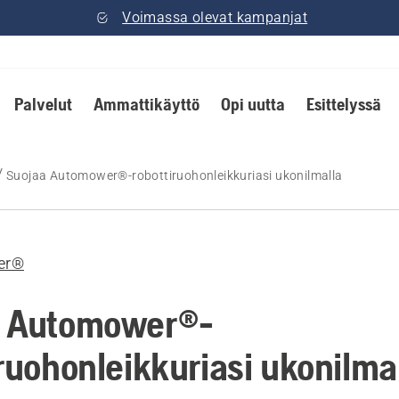
Voimassa olevat kampanjat
Palvelut
Ammattikäyttö
Opi uutta
Esittelyssä
Suojaa Automower®-robottiruohonleikkuriasi ukonilmalla
er®
a Automower®-
iruohonleikkuriasi ukonilma