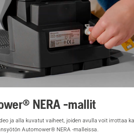
wer® NERA -mallit
eo ja alla kuvatut vaiheet, joiden avulla voit irrottaa ka
ransyötön Automower® NERA -malleissa.