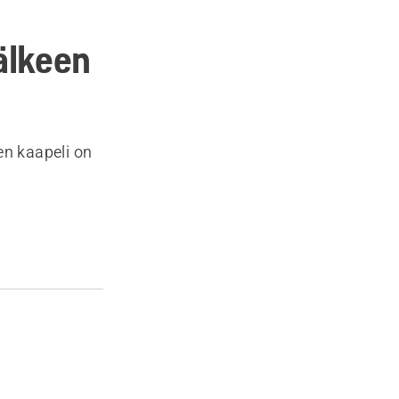
älkeen
en kaapeli on