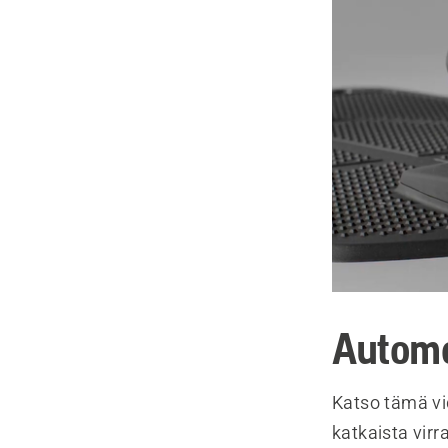
Automo
Katso tämä vid
katkaista vir