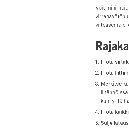
Voit minimoid
virransyötön 
viiteasema ei
Rajaka
Irrota virta
Irrota liitti
Merkitse ka
liitännöiss
kuin yhtä h
Irrota kaikki
Sulje lata