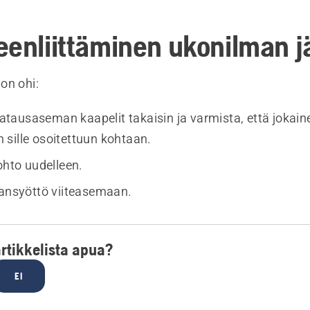
eenliittäminen ukonilman j
on ohi:
 latausaseman kaapelit takaisin ja varmista, että jokain
ein sille osoitettuun kohtaan.
ohto uudelleen.
ransyöttö viiteasemaan.
artikkelista apua?
EI