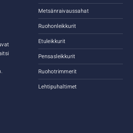
Metsänraivaussahat
Ruohonleikkurit
Etuleikkurit
uvat
itsi
Pensasleikkurit
n.
Ruohotrimmerit
Lehtipuhaltimet