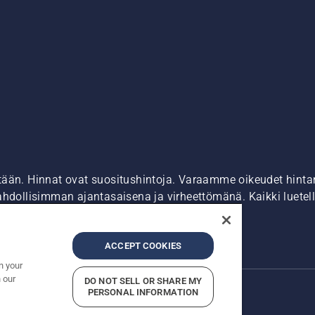
tään. Hinnat ovat suositushintoja. Varaamme oikeudet hintamu
ahdollisimman ajantasaisena ja virheettömänä. Kaikki luetell
ostaa suoraan verkkosivustoltamme.
dot
Epäillyistä rikkomuksista ilmoittaminen
ACCEPT COOKIES
n your
 our
DO NOT SELL OR SHARE MY
PERSONAL INFORMATION