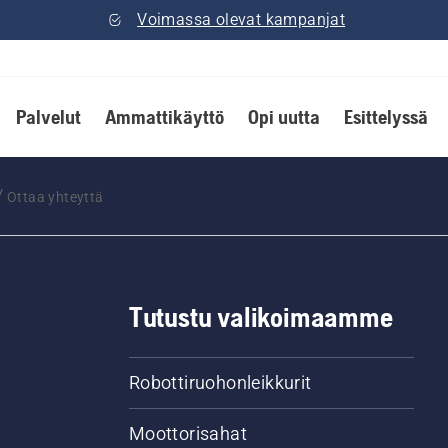
Voimassa olevat kampanjat
Palvelut
Ammattikäyttö
Opi uutta
Esittelyssä
Ottaa yhteyttä
Tutustu valikoimaamme
Robottiruohonleikkurit
Moottorisahat