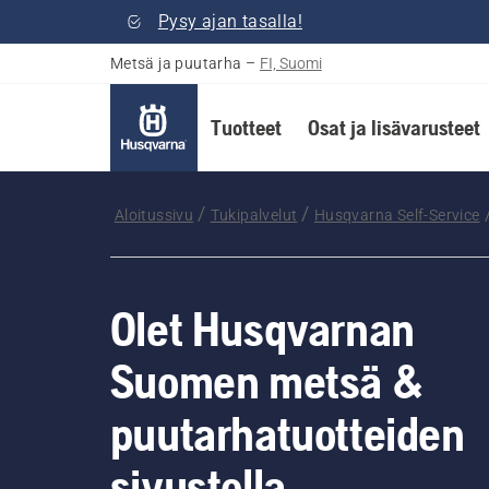
Pysy ajan tasalla!
Metsä ja puutarha
–
FI, Suomi
Tuotteet
Osat ja lisävarusteet
Aloitussivu
Tukipalvelut
Husqvarna Self-Service
Olet Husqvarnan
Suomen metsä &
puutarhatuotteiden
sivustolla