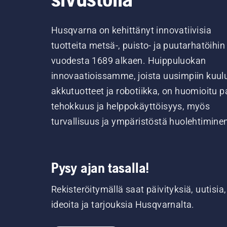
Husqvarna on kehittänyt innovatiivisia
tuotteita metsä-, puisto- ja puutarhatöihin
vuodesta 1689 alkaen. Huippuluokan
innovaatioissamme, joista uusimpiin kuul
akkutuotteet ja robotiikka, on huomioitu pa
tehokkuus ja helppokäyttöisyys, myös
turvallisuus ja ympäristöstä huolehtimine
Pysy ajan tasalla!
Rekisteröitymällä saat päivityksiä, uutisia,
ideoita ja tarjouksia Husqvarnalta.