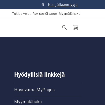
Etsi jälleenmyyjä
Tukipalvelut
Rekisteröi tuote
Myymälähaku
Hyödyllisiä linkkejä
Husqvarna MyPages
Myymälähaku