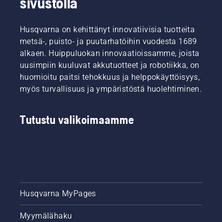
sivustolla
Husqvarna on kehittänyt innovatiivisia tuotteita
metsä-, puisto- ja puutarhatöihin vuodesta 1689
alkaen. Huippuluokan innovaatioissamme, joista
uusimpiin kuuluvat akkutuotteet ja robotiikka, on
huomioitu paitsi tehokkuus ja helppokäyttöisyys,
myös turvallisuus ja ympäristöstä huolehtiminen.
Tutustu valikoimaamme
Husqvarna MyPages
Myymälähaku