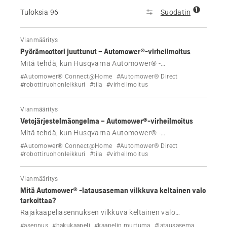
1
Tuloksia 96
Suodatin
Vianmääritys
Pyörämoottori juuttunut – Automower®-virheilmoitus
Mitä tehdä, kun Husqvarna Automower® -
robottiruohonleikkuri näyttää Pyörämoottori juuttunut -
#Automower® Connect@Home
#Automower® Direct
virheilmoituksen?
#robottiruohonleikkuri
#tila
#virheilmoitus
Vianmääritys
Vetojärjestelmäongelma – Automower®-virheilmoitus
Mitä tehdä, kun Husqvarna Automower® -
robottiruohonleikkuri näyttää Vetojärjestelmäongelma-
#Automower® Connect@Home
#Automower® Direct
virheilmoituksen?
#robottiruohonleikkuri
#tila
#virheilmoitus
Vianmääritys
Mitä Automower® -latausaseman vilkkuva keltainen valo
tarkoittaa?
Rajakaapeliasennuksen vilkkuva keltainen valo
tarkoittaa, että hakukaapeli on poikki tai irti. Lisätietoja
#asennus
#hakukaapeli
#kaapelin murtuma
#latausasema