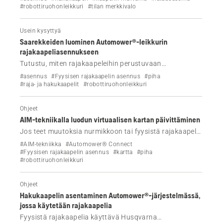
#robottiruohonleikkuri
#tilan merkkivalo
Usein kysyttyä
Saarekkeiden luominen Automower®-leikkurin
rajakaapeliasennukseen
Tutustu, miten rajakaapeleihin perustuvaan
Automower®-asennukseen luodaan saarekkeita
#asennus
#Fyysisen rajakaapelin asennus
#piha
suojaamaan tiettyjä alueita, kuten kukkapenkkejä ja
#raja- ja hakukaapelit
#robottiruohonleikkuri
kivikkoja, jotta leikkuu on tehokasta ja tarkkaa.
Ohjeet
AIM-tekniikalla luodun virtuaalisen kartan päivittäminen
Jos teet muutoksia nurmikkoon tai fyysistä rajakaapelia
käyttävään Automower®-asennukseen, voit luoda
#AIM-tekniikka
#Automower® Connect
uuden virtuaalisen kartan. Lue lisää.
#Fyysisen rajakaapelin asennus
#kartta
#piha
#robottiruohonleikkuri
Ohjeet
Hakukaapelin asentaminen Automower®-järjestelmässä,
jossa käytetään rajakaapelia
Fyysistä rajakaapelia käyttävä Husqvarna