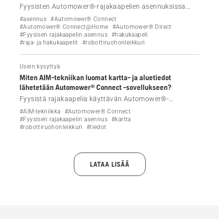
Fyysisten Automower®-rajakaapelien asennuksissa
käytävien leveys säädetään automaattisesti, mutta ne
#asennus
#Automower® Connect
voidaan määrittää myös manuaalisesti. Lue lisää.
#Automower® Connect@Home
#Automower® Direct
#Fyysisen rajakaapelin asennus
#hakukaapeli
#raja- ja hakukaapelit
#robottiruohonleikkuri
Usein kysyttyä
Miten AIM-tekniikan luomat kartta- ja aluetiedot
lähetetään Automower® Connect -sovellukseen?
Fyysistä rajakaapelia käyttävän Automower®-
robottiruohonleikkurin AIM-teknologiatiedot lähetetään
#AIM-tekniikka
#Automower® Connect
Automower® Connect -sovellukseen Wi-Fi- tai
#Fyysisen rajakaapelin asennus
#kartta
#robottiruohonleikkuri
#tiedot
mobiiliyhteydellä.
LATAA LISÄÄ