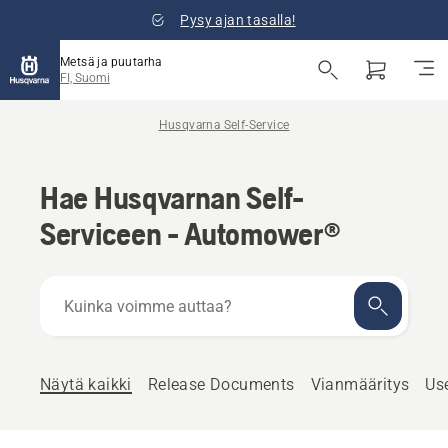
Pysy ajan tasalla!
Metsä ja puutarha
FI, Suomi
Husqvarna Self-Service
Hae Husqvarnan Self-
Serviceen - Automower®
Kuinka
voimme
auttaa?
Näytä kaikki
Release Documents
Vianmääritys
Us