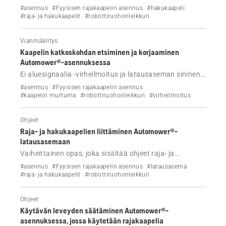
Automower® -robottiruohonleikkuri siirtyy takaisin
#asennus
#Fyysisen rajakaapelin asennus
#hakukaapeli
latausasemaan hakukaapelin avulla. Lue, miten se
#raja- ja hakukaapelit
#robottiruohonleikkuri
toimii ja miten se asennetaan.
Vianmääritys
Kaapelin katkoskohdan etsiminen ja korjaaminen
Automower®-asennuksessa
Ei aluesignaalia -virheilmoitus ja latausaseman sininen
valo vilkkuu? Katso video ja noudata vaiheittaisia
#asennus
#Fyysisen rajakaapelin asennus
ohjeita ja etsi ja korjaa niiden avulla kaapelin katkokset
#kaapelin murtuma
#robottiruohonleikkuri
#virheilmoitus
Automower®-asennuksessa.
Ohjeet
Raja- ja hakukaapelien liittäminen Automower®-
latausasemaan
Vaiheittainen opas, joka sisältää ohjeet raja- ja
hakukaapelien liittämiseen Husqvarna Automower® -
#asennus
#Fyysisen rajakaapelin asennus
#latausasema
robottiruohonleikkurin latausasemaan, vinkit helppoon
#raja- ja hakukaapelit
#robottiruohonleikkuri
yhdistämiseen ja mallikohtaiset ohjeet.
Ohjeet
Käytävän leveyden säätäminen Automower®-
asennuksessa, jossa käytetään rajakaapelia