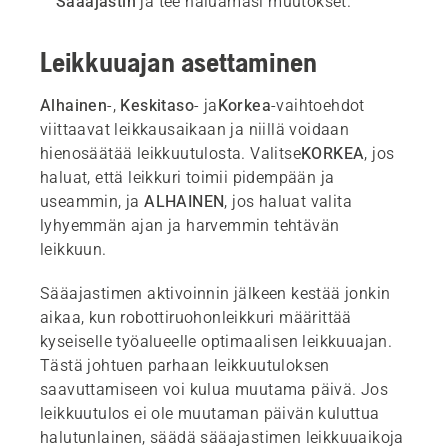
Sääajastin
ja tee haluamasi muutokset.
Leikkuuajan asettaminen
Alhainen
-,
Keskitaso
- ja
Korkea
-vaihtoehdot
viittaavat leikkausaikaan ja niillä voidaan
hienosäätää leikkuutulosta. Valitse
KORKEA
, jos
haluat, että leikkuri toimii pidempään ja
useammin, ja
ALHAINEN
, jos haluat valita
lyhyemmän ajan ja harvemmin tehtävän
leikkuun.
Sääajastimen aktivoinnin jälkeen kestää jonkin
aikaa, kun robottiruohonleikkuri määrittää
kyseiselle työalueelle optimaalisen leikkuuajan.
Tästä johtuen parhaan leikkuutuloksen
saavuttamiseen voi kulua muutama päivä. Jos
leikkuutulos ei ole muutaman päivän kuluttua
halutunlainen, säädä sääajastimen leikkuuaikoja