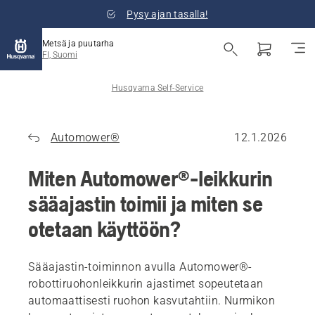
Pysy ajan tasalla!
Metsä ja puutarha
FI, Suomi
Husqvarna Self-Service
Automower®
12.1.2026
Miten Automower®-leikkurin
sääajastin toimii ja miten se
otetaan käyttöön?
Sääajastin-toiminnon avulla Automower®-
robottiruohonleikkurin ajastimet sopeutetaan
automaattisesti ruohon kasvutahtiin. Nurmikon