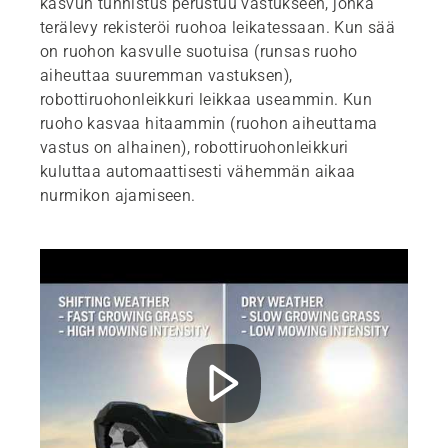
kasvun tunnistus perustuu vastukseen, jonka
terälevy rekisteröi ruohoa leikatessaan. Kun sää
on ruohon kasvulle suotuisa (runsas ruoho
aiheuttaa suuremman vastuksen),
robottiruohonleikkuri leikkaa useammin. Kun
ruoho kasvaa hitaammin (ruohon aiheuttama
vastus on alhainen), robottiruohonleikkuri
kuluttaa automaattisesti vähemmän aikaa
nurmikon ajamiseen.