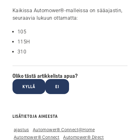
Kaikissa Automower®-malleissa on sääajastin,
seuraavia lukuun ottamatta
:
105
115H
310
Oliko tästä artikkelista apua?
KYLLÄ
EI
LISÄTIETOJA AIHEESTA
ajastus
Automower® Connect@Home
Automower® Connect
Automower® Direct