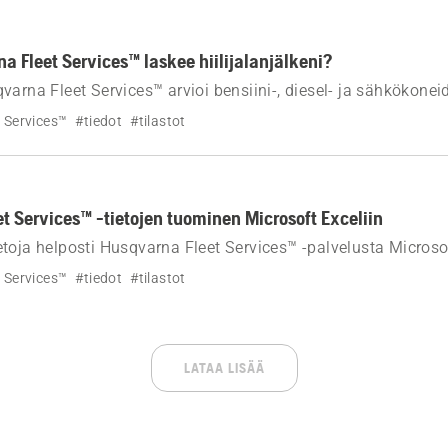
a Fleet Services™ laskee hiilijalanjälkeni?
varna Fleet Services™ arvioi bensiini-, diesel- ja sähkökonei
ästöjä käyttämällä konekohtaisia päästökertoimia ja koneen k
 Services™
#tiedot
#tilastot
t Services™ -tietojen tuominen Microsoft Exceliin
toja helposti Husqvarna Fleet Services™ -palvelusta Microsof
 Services™
#tiedot
#tilastot
LATAA LISÄÄ