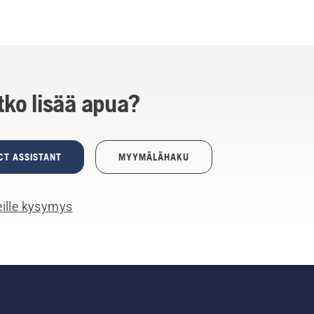
tko lisää apua?
CT ASSISTANT
MYYMÄLÄHAKU
ille kysymys