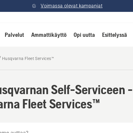
Voimassa olevat kampanjat
Palvelut
Ammattikäyttö
Opi uutta
Esittelyssä
Husqvarna Fleet Services™
sqvarnan Self-Serviceen -
rna Fleet Services™