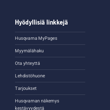
Hyödyllisiä linkkejä
Husqvarna MyPages
Myymälähaku
Ota yhteyttä
Lehdistöhuone
Tarjoukset
Husqvarnan näkemys
kestävyydestä