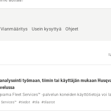
Vianmääritys
Usein kysyttyä
Ohjeet
 analysointi työmaan, tiimin tai käyttäjän mukaan Husqva
lvelussa
varna Fleet Services™ -palvelun koneiden käyttötietoja voi laj
kaasti resurssit nimeämällä.
 Services™
#tiedot
#tila
#tilastot