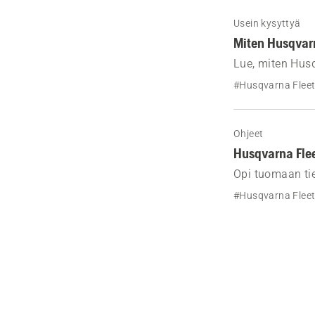
Usein kysyttyä
Miten Husqvarn
Lue, miten Husq
hiilidioksidipä
#Husqvarna Fleet
Ohjeet
Husqvarna Flee
Opi tuomaan tie
#Husqvarna Fleet