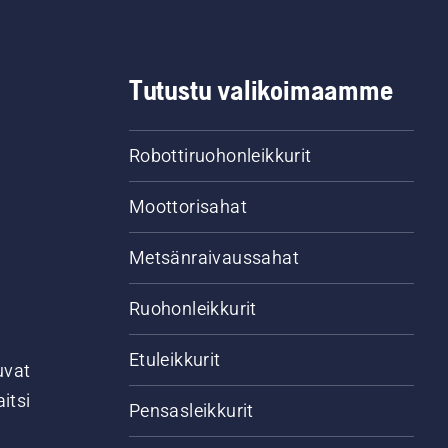
Tutustu valikoimaamme
Robottiruohonleikkurit
Moottorisahat
Metsänraivaussahat
Ruohonleikkurit
Etuleikkurit
uvat
itsi
Pensasleikkurit