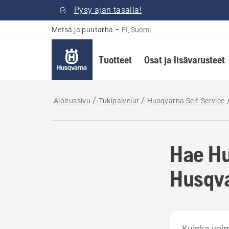
Pysy ajan tasalla!
Metsä ja puutarha
–
FI, Suomi
Tuotteet
Osat ja lisävarusteet
Aloitussivu
Tukipalvelut
Husqvarna Self-Service
Hae Hu
Husqva
Kuinka