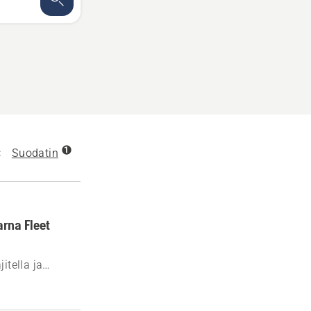
1
Suodatin
rna Fleet
itella ja