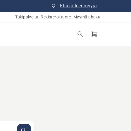
Etsi jälleenmyyjä
Tukipalvelut
Rekisteröi tuote
Myymälähaku