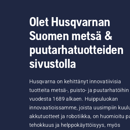
Olet Husqvarnan
Suomen metsä &
puutarhatuotteiden
sivustolla
Husqvarna on kehittänyt innovatiivisia
tuotteita metsä-, puisto- ja puutarhatöihin
vuodesta 1689 alkaen. Huippuluokan
innovaatioissamme, joista uusimpiin kuul
akkutuotteet ja robotiikka, on huomioitu pa
tehokkuus ja helppokäyttöisyys, myös