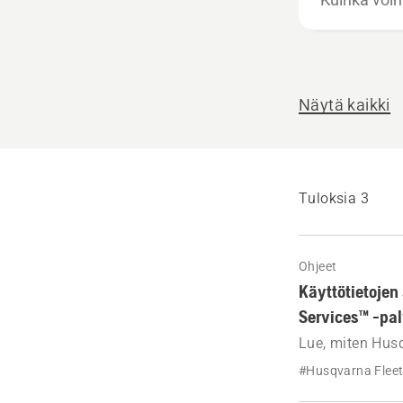
voimme
auttaa?
Näytä kaikki
Tuloksia 3
Ohjeet
Käyttötietojen
Services™ -pa
Lue, miten Husq
suodattaa tehok
#Husqvarna Fleet