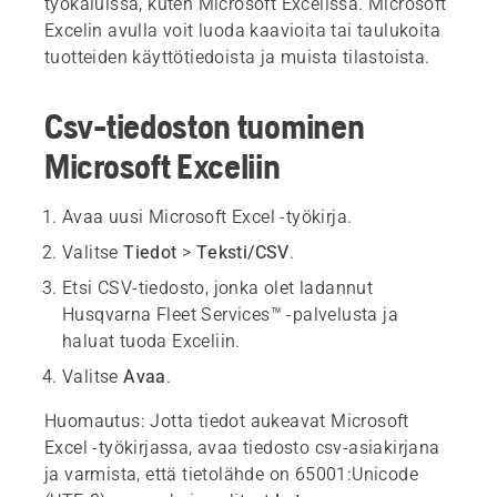
työkaluissa, kuten Microsoft Excelissä. Microsoft
Excelin avulla voit luoda kaavioita tai taulukoita
tuotteiden käyttötiedoista ja muista tilastoista.
Csv-tiedoston tuominen
Microsoft Exceliin
Avaa uusi Microsoft Excel -työkirja.
Valitse
Tiedot
>
Teksti/CSV
.
Etsi CSV-tiedosto, jonka olet ladannut
Husqvarna Fleet Services™ -palvelusta ja
haluat tuoda Exceliin.
Valitse
Avaa
.
Huomautus
: Jotta tiedot aukeavat Microsoft
Excel -työkirjassa, avaa tiedosto csv-asiakirjana
ja varmista, että tietolähde on 65001:Unicode