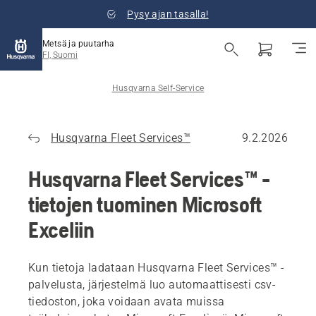
Pysy ajan tasalla!
Metsä ja puutarha
FI, Suomi
Husqvarna Self-Service
Husqvarna Fleet Services™
9.2.2026
Husqvarna Fleet Services™ -
tietojen tuominen Microsoft
Exceliin
Kun tietoja ladataan Husqvarna Fleet Services™ -
palvelusta, järjestelmä luo automaattisesti csv-
tiedoston, joka voidaan avata muissa