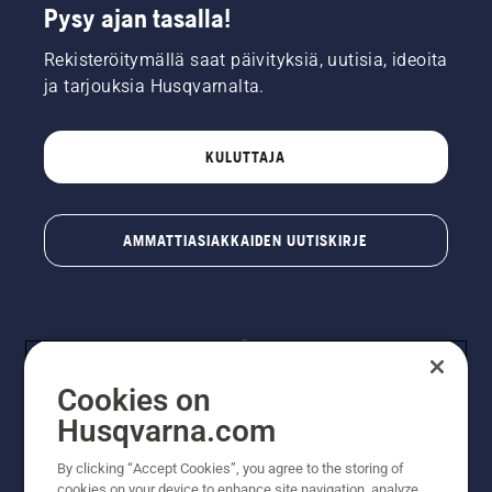
Pysy ajan tasalla!
Rekisteröitymällä saat päivityksiä, uutisia, ideoita
ja tarjouksia Husqvarnalta.
KULUTTAJA
AMMATTIASIAKKAIDEN UUTISKIRJE
Cookies on
Husqvarna.com
By clicking “Accept Cookies”, you agree to the storing of
© Husqvarna AB (publ). Kaikki oikeudet pidätetään.
cookies on your device to enhance site navigation, analyze