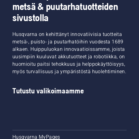
metsä & puutarhatuotteiden
sivustolla
Husqvarna on kehittänyt innovatiivisia tuotteita
metsä-, puisto- ja puutarhatöihin vuodesta 1689
alkaen. Huippuluokan innovaatioissamme, joista
uusimpiin kuuluvat akkutuotteet ja robotiikka, on
huomioitu paitsi tehokkuus ja helppokäyttöisyys,
myös turvallisuus ja ympäristöstä huolehtiminen.
Tutustu valikoimaamme
Husqvarna MyPages