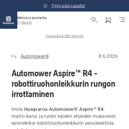
Pysy ajan tasalla!
Metsä ja puutarha
FI, Suomi
Husqvarna Self-Service
Automower®
8.6.2026
Automower Aspire™ R4 -
robottiruohonleikkurin rungon
irrottaminen
Irrota
Husqvarna Automower® Aspire™ R4
-
mallin kansi ja runko näiden ohjeiden mukaisesti
esimerkiksi robottiruohonleikkurin perusteellista