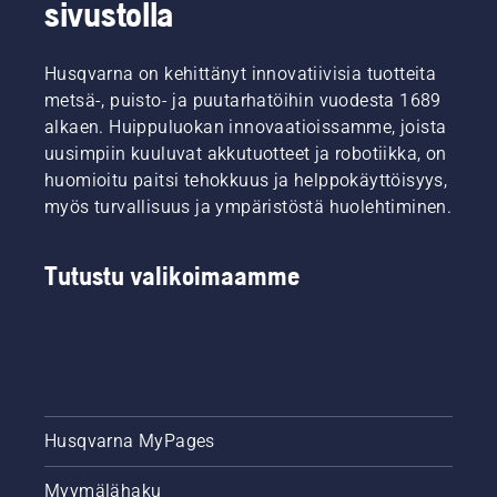
sivustolla
Husqvarna on kehittänyt innovatiivisia tuotteita
metsä-, puisto- ja puutarhatöihin vuodesta 1689
alkaen. Huippuluokan innovaatioissamme, joista
uusimpiin kuuluvat akkutuotteet ja robotiikka, on
huomioitu paitsi tehokkuus ja helppokäyttöisyys,
myös turvallisuus ja ympäristöstä huolehtiminen.
Tutustu valikoimaamme
Husqvarna MyPages
Myymälähaku