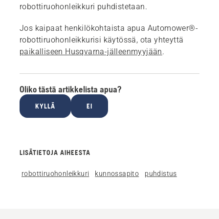
robottiruohonleikkuri puhdistetaan.
Jos kaipaat henkilökohtaista apua Automower®-
robottiruohonleikkurisi käytössä, ota yhteyttä
paikalliseen Husqvarna-jälleenmyyjään
.
Oliko tästä artikkelista apua?
KYLLÄ
EI
LISÄTIETOJA AIHEESTA
robottiruohonleikkuri
kunnossapito
puhdistus