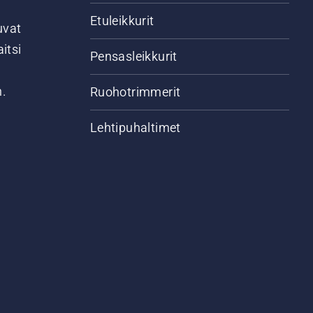
Etuleikkurit
uvat
itsi
Pensasleikkurit
n.
Ruohotrimmerit
Lehtipuhaltimet