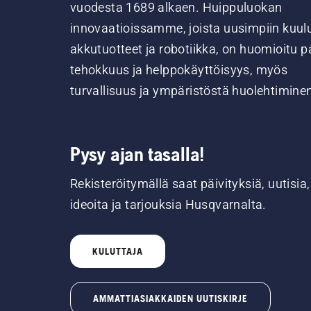
vuodesta 1689 alkaen. Huippuluokan
innovaatioissamme, joista uusimpiin kuul
akkutuotteet ja robotiikka, on huomioitu pa
tehokkuus ja helppokäyttöisyys, myös
turvallisuus ja ympäristöstä huolehtimine
Pysy ajan tasalla!
Rekisteröitymällä saat päivityksiä, uutisia,
ideoita ja tarjouksia Husqvarnalta.
KULUTTAJA
AMMATTIASIAKKAIDEN UUTISKIRJE