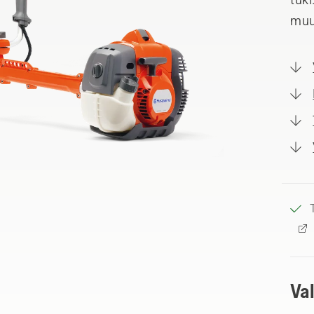
muu
Va