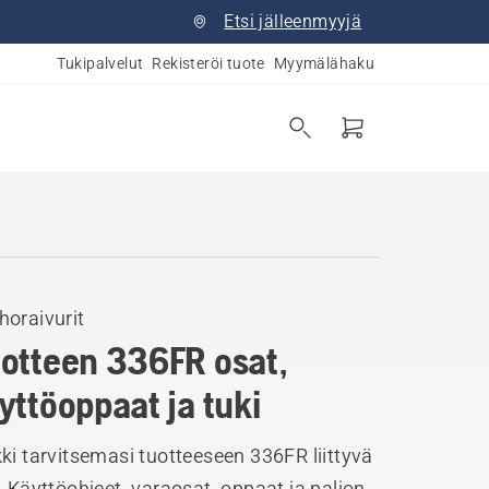
Etsi jälleenmyyjä
Tukipalvelut
Rekisteröi tuote
Myymälähaku
horaivurit
otteen 336FR osat,
yttöoppaat ja tuki
ki tarvitsemasi tuotteeseen 336FR liittyvä
. Käyttöohjeet, varaosat, oppaat ja paljon