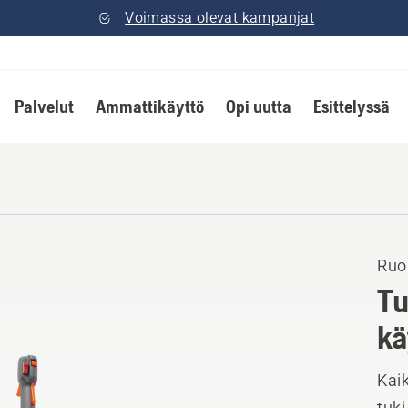
Voimassa olevat kampanjat
Palvelut
Ammattikäyttö
Opi uutta
Esittelyssä
Ruo
Tu
kä
Kaik
tuki