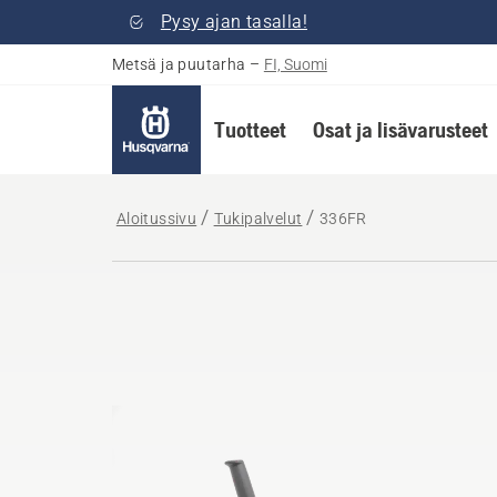
Pysy ajan tasalla!
Metsä ja puutarha
–
FI, Suomi
Tuotteet
Osat ja lisävarusteet
Aloitussivu
Tukipalvelut
336FR