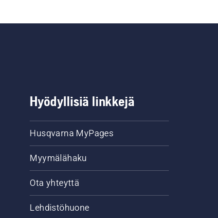
Hyödyllisiä linkkejä
Husqvarna MyPages
Myymälähaku
Ota yhteyttä
Lehdistöhuone