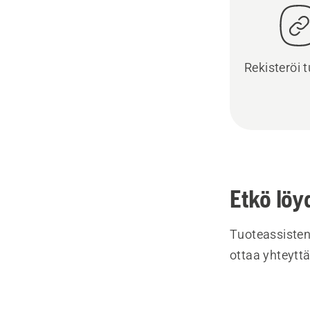
Rekisteröi t
Etkö löy
Tuoteassisten
ottaa yhteyttä