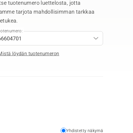
tse tuotenumero luettelosta, jotta
amme tarjota mahdollisimman tarkkaa
tetukea.
otenumero:
Mistä löydän tuotenumeron
Yhdistetty näkymä
Choose