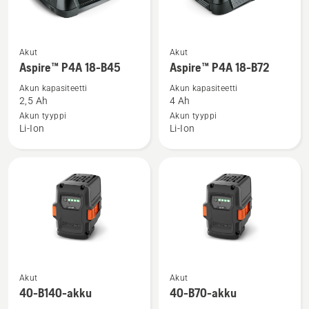
Katso
Katso
Akut
Akut
lisätietoja
lisätietoja
Aspire™ P4A 18-B45
Aspire™ P4A 18-B72
tuotteesta
tuotteesta
Akun kapasiteetti
Akun kapasiteetti
Aspire™
Aspire™
2,5 Ah
4 Ah
P4A
P4A
Akun tyyppi
Akun tyyppi
Li-Ion
Li-Ion
18-
18-
B45
B72
Katso
Katso
Akut
Akut
lisätietoja
lisätietoja
40-B140-akku
40-B70-akku
tuotteesta
tuotteesta