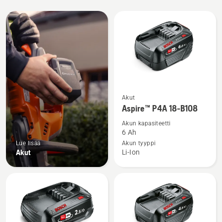
Kaikki
tuotteet
Katso
Akut
lisätietoja
Aspire™ P4A 18-B108
tuotteesta
Akun kapasiteetti
Aspire™
6 Ah
P4A
Lue lisää
Akun tyyppi
Akut
Li-Ion
18-
B108