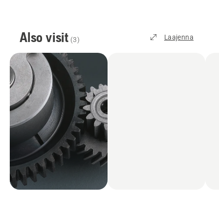
Also visit
Laajenna
(
3
)