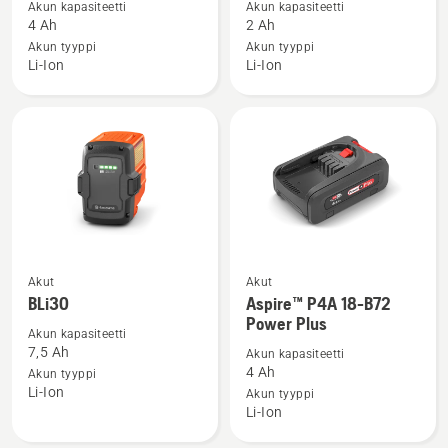
Akun kapasiteetti
Akun kapasiteetti
40-
40-
4 Ah
2 Ah
B140-
B70-
Akun tyyppi
Akun tyyppi
Li-Ion
Li-Ion
akku
akku
Akut
Akut
Katso
Katso
BLi30
Aspire™ P4A 18-B72
lisätietoja
lisätietoja
Power Plus
tuotteesta
tuotteesta
Akun kapasiteetti
7,5 Ah
Akun kapasiteetti
BLi30
Aspire™
4 Ah
Akun tyyppi
P4A
Li-Ion
Akun tyyppi
18-
Li-Ion
B72