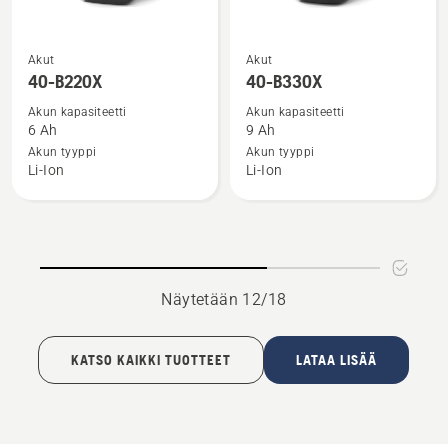
Katso
Katso
Akut
Akut
lisätietoja
lisätietoja
40-B220X
40-B330X
tuotteesta
tuotteesta
Akun kapasiteetti
Akun kapasiteetti
40-
40-
6 Ah
9 Ah
B220X
B330X
Akun tyyppi
Akun tyyppi
Li-Ion
Li-Ion
Näytetään 12/18
KATSO KAIKKI TUOTTEET
LATAA LISÄÄ