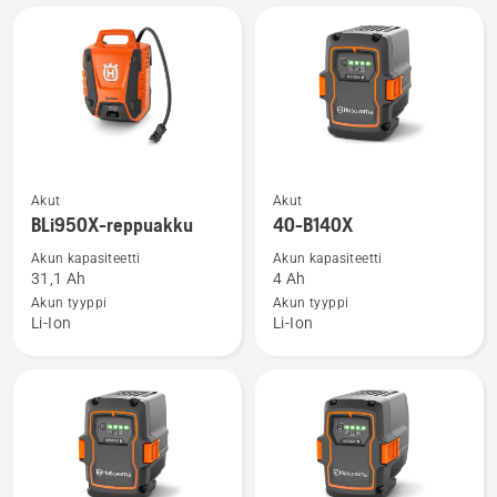
Power
Plus
Katso
Katso
Akut
Akut
lisätietoja
lisätietoja
BLi950X-reppuakku
40-B140X
tuotteesta
tuotteesta
Akun kapasiteetti
Akun kapasiteetti
BLi950X-
40-
31,1 Ah
4 Ah
reppuakku
B140X
Akun tyyppi
Akun tyyppi
Li-Ion
Li-Ion