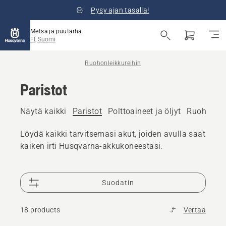
Pysy ajan tasalla!
Metsä ja puutarha
FI, Suomi
Ruohonleikkureihin
Paristot
Näytä kaikki
Paristot
Polttoaineet ja öljyt
Ruohonleik
Löydä kaikki tarvitsemasi akut, joiden avulla saat
kaiken irti Husqvarna-akkukoneestasi.
Suodatin
18 products
Vertaa