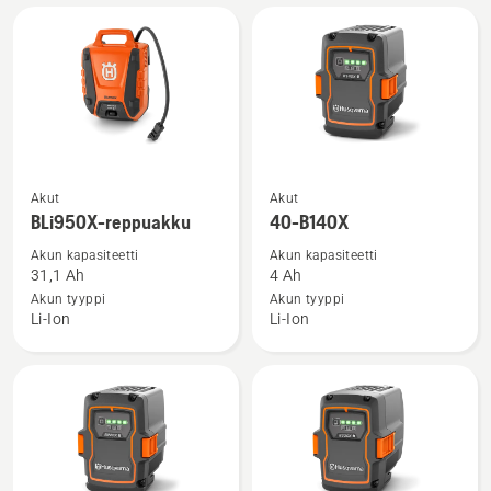
Power
Plus
Katso
Katso
Akut
Akut
lisätietoja
lisätietoja
BLi950X-reppuakku
40-B140X
tuotteesta
tuotteesta
Akun kapasiteetti
Akun kapasiteetti
BLi950X-
40-
31,1 Ah
4 Ah
reppuakku
B140X
Akun tyyppi
Akun tyyppi
Li-Ion
Li-Ion