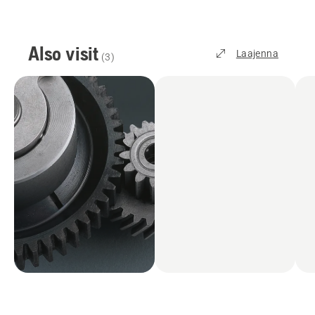
Also visit
Laajenna
(
3
)