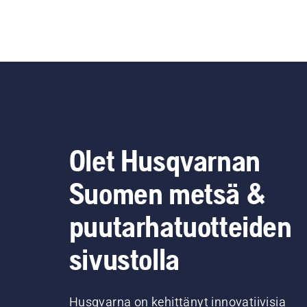
Olet Husqvarnan
Suomen metsä &
puutarhatuotteiden
sivustolla
Husqvarna on kehittänyt innovatiivisia