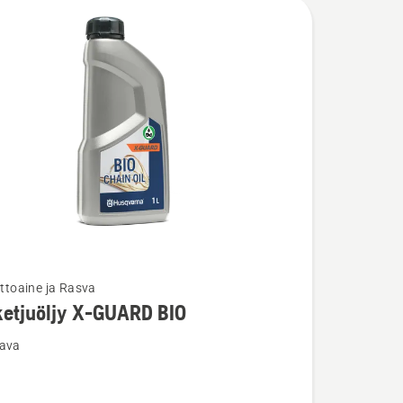
lttoaine ja Rasva
ja
ketjuöljy X-GUARD BIO
ta
oava
uöljy