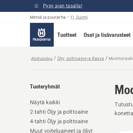
Pysy ajan tasalla!
Metsä ja puutarha
–
FI, Suomi
Tuotteet
Osat ja lisävarusteet
Aloitussivu
Öljy, polttoaine ja Rasva
Moottorisaho
Moo
Tuoteryhmät
Näytä kaikki
Tutustu
2-tahti Öljy ja polttoaine
konetta
4-tahti Öljy ja polttoaine
Muut voiteluaineet ja öljyt