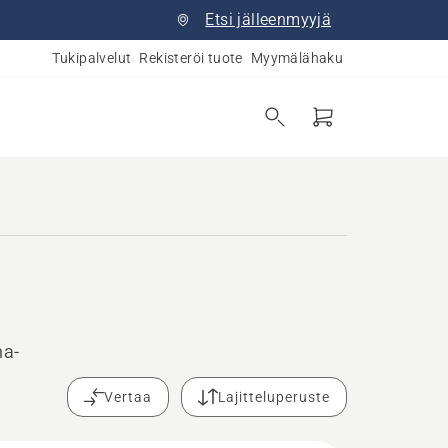
Etsi jälleenmyyjä
Tukipalvelut
Rekisteröi tuote
Myymälähaku
na-
Vertaa
Lajitteluperuste