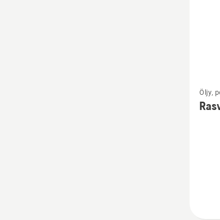
Katso
Öljy, 
lisätiet
Rasv
tuottee
Rasvapu