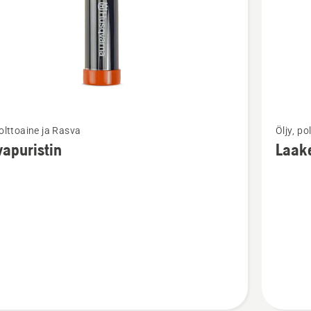
Katso
polttoaine ja Rasva
Öljy, po
oja
lisätieto
apuristin
Laak
sta
tuottees
ristin
Laakerir