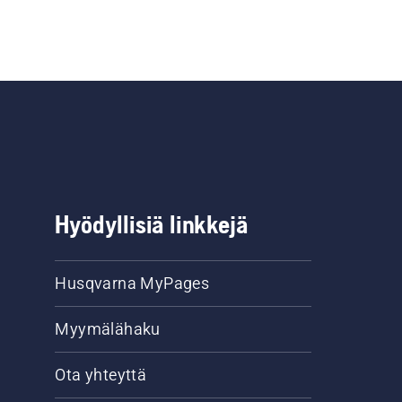
Hyödyllisiä linkkejä
Husqvarna MyPages
Myymälähaku
Ota yhteyttä