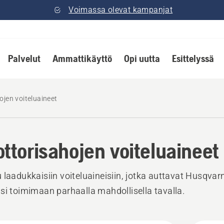
Voimassa olevat kampanjat
Palvelut
Ammattikäyttö
Opi uutta
Esittelyssä
jen voiteluaineet
ttorisahojen voiteluaineet
 laadukkaisiin voiteluaineisiin, jotka auttavat Husqvar
si toimimaan parhaalla mahdollisella tavalla.