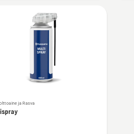
polttoaine ja Rasva
oja
ispray
sta
ray