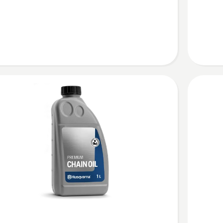
GUARD
tusspray
BIO