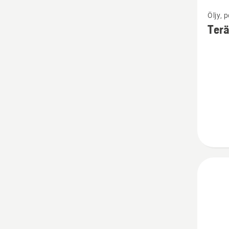
Katso
Öljy, 
lisätiet
Terä
tuottee
Teräket
mineraa