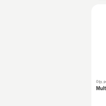
Katso
Öljy, 
lisätiet
Mult
tuottee
Multisp