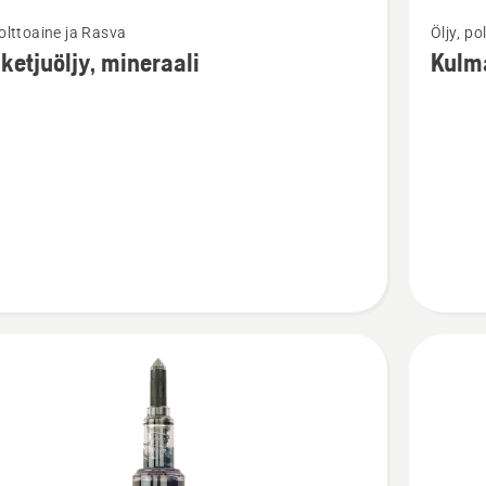
Katso
polttoaine ja Rasva
Öljy, po
oja
lisätieto
ketjuöljy, mineraali
Kulm
sta
tuottees
juöljy,
Kulmava
li