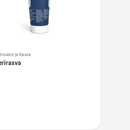
lttoaine ja Rasva
ja
erirasva
ta
asva