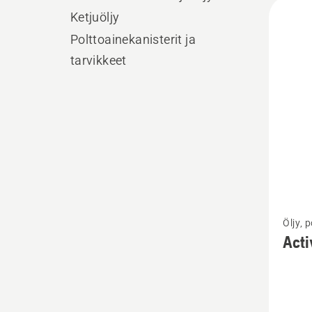
Kaikk
Ketjuöljy
tuott
Polttoainekanisterit ja
tarvikkeet
Katso
Öljy, 
lisätiet
Acti
tuottee
Active
Clean