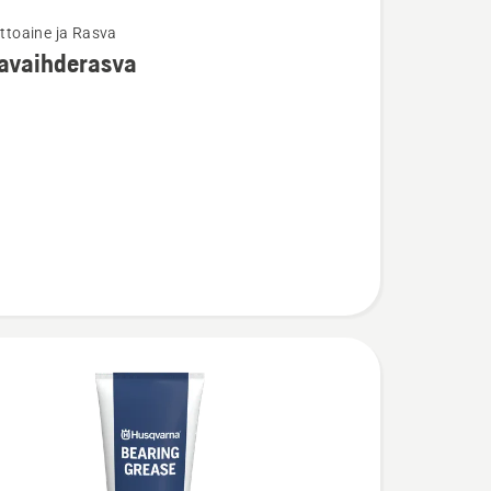
lttoaine ja Rasva
ja
avaihderasva
ta
ihderasva