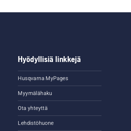
Hyödyllisiä linkkejä
Husqvarna MyPages
Myymälähaku
Ota yhteyttä
Lehdistöhuone