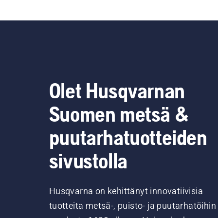
että ketjujarru on
vapautettu. Vie saha
muutaman senttimetrin
päähän puusta ja anna
sahalle kaasua.
Voitelujärjestelmä toimii, jos
puun rungolle kertyy öljyä.
Olet Husqvarnan
Suomen metsä &
puutarhatuotteiden
sivustolla
Husqvarna on kehittänyt innovatiivisia
tuotteita metsä-, puisto- ja puutarhatöihin