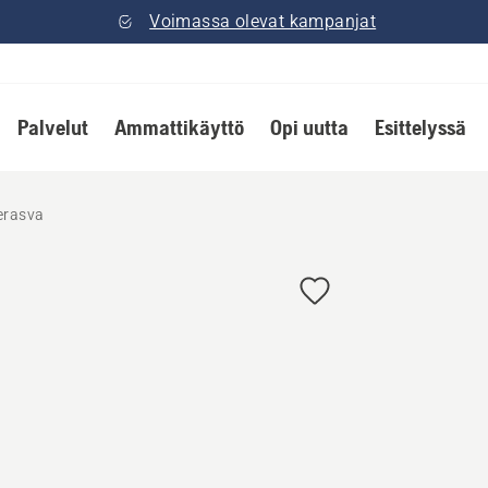
Voimassa olevat kampanjat
Palvelut
Ammattikäyttö
Opi uutta
Esittelyssä
erasva