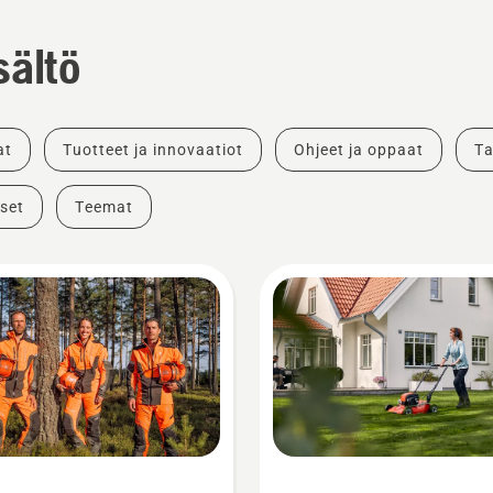
sältö
at
Tuotteet ja innovaatiot
Ohjeet ja oppaat
Ta
set
Teemat