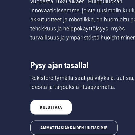
vuodesta 1689 alkaen. Huippuluokan
innovaatioissamme, joista uusimpiin kuul
akkutuotteet ja robotiikka, on huomioitu pa
tehokkuus ja helppokäyttöisyys, myös
turvallisuus ja ympäristöstä huolehtimine
Pysy ajan tasalla!
Rekisteröitymällä saat päivityksiä, uutisia,
ideoita ja tarjouksia Husqvarnalta.
KULUTTAJA
AMMATTIASIAKKAIDEN UUTISKIRJE