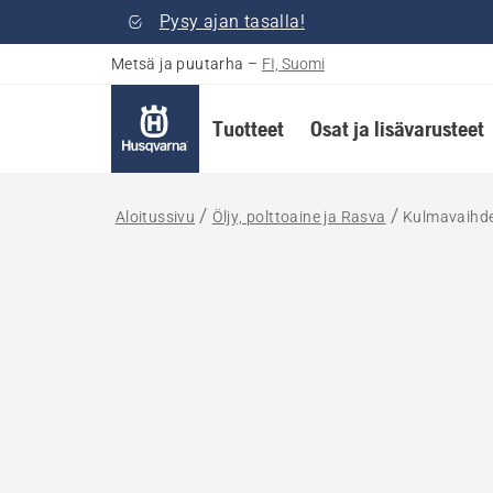
Pysy ajan tasalla!
Metsä ja puutarha
–
FI, Suomi
Tuotteet
Osat ja lisävarusteet
Aloitussivu
Öljy, polttoaine ja Rasva
Kulmavaihd