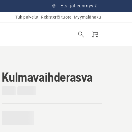
Etsi jälleenmyyjä
Tukipalvelut
Rekisteröi tuote
Myymälähaku
Kulmavaihderasva