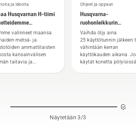
noita ja ideoita
Ohjeet ja oppaat
aa Husqvarnan H-tiimi
Husqvarna-
uotteidemme
ruohonleikkurin
tivimmat käyttäjät
öljynvaihto
mme valinneet maansa
Vaihda öljy aina
haiden metsä- ja
25 käyttötunnin jälkeen t
stotöiden ammattilaisten
vähintään kerran
kosta kansainvälisen
käyttökauden aikana. Jo
män taitavia ja
käytät konetta pölyisissä
stettuja lähettiläitä.
likaisissa olosuhteissa, ö
sä on H-tiimimme, joka
saatetaan joutua
staa tuotteidemme
vaihtamaan useammin.
tivimpia käyttäjiä.
Öljyn tyhjentämiseen on
kaksi tapaa. Molemmat
tavat esitellään alla olev
videolla.
Näytetään 3/3