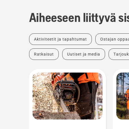
Aiheeseen liittyvä si
Aktiviteetit ja tapahtumat
Ostajan oppa
Ratkaisut
Uutiset ja media
Tarjouk