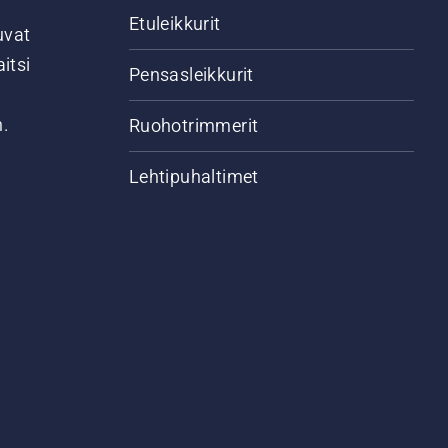
Etuleikkurit
uvat
itsi
Pensasleikkurit
n.
Ruohotrimmerit
Lehtipuhaltimet