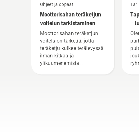
Ohjeet ja oppaat
Tari
Moottorisahan teräketjun
Tap
voitelun tarkistaminen
– t
vaa
Moottorisahan teräketjun
Ole
voitelu on tärkeää, jotta
par
teräketju kulkee terälevyssä
pui
ilman kitkaa ja
jou
ylikuumenemista
ryh
sahaamisen aikana. Tämä
arvo
pidentää sekä teräketjun
Täs
että terälevyn käyttöikää.
edu
Tämä video kertoo lyhyesti,
vaa
kuinka tarkistat
moottorisahan
voitelujärjestelmän
toiminnan. Tarkista öljyn
määrä. Käynnistä
moottorisaha ja varmista,