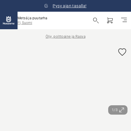
Pysy ajan tasalla!
Metsä ja puutarha
FI, Suomi
Öljy, polttoaine ja Rasva
1/3