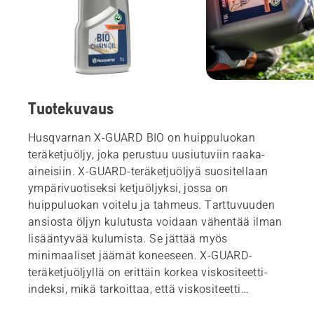
Tuotekuvaus
Husqvarnan X-GUARD BIO on huippuluokan
teräketjuöljy, joka perustuu uusiutuviin raaka-
aineisiin. X-GUARD-teräketjuöljyä suositellaan
ympärivuotiseksi ketjuöljyksi, jossa on
huippuluokan voitelu ja tahmeus. Tarttuvuuden
ansiosta öljyn kulutusta voidaan vähentää ilman
lisääntyvää kulumista. Se jättää myös
minimaaliset jäämät koneeseen. X-GUARD-
teräketjuöljyllä on erittäin korkea viskositeetti-
indeksi, mikä tarkoittaa, että viskositeetti
vaihtelee vähemmän lämpötilan mukaan ja