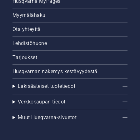
Husqvarna MyPages
vapautettu.
Vie saha
Myymälähaku
muutaman
senttimetrin
Ota yhteyttä
päähän
puusta
ja anna
Lehdistöhuone
sahalle
kaasua.
Tarjoukset
Voitelujärjestelmä
toimii,
Husqvarnan näkemys kestävyydestä
jos puun
rungolle
Lakisääteiset tuotetiedot
kertyy
öljyä.
Verkkokaupan tiedot
Muut Husqvarna-sivustot