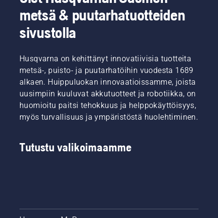
teräketjun
tiimimme,
saatetaan
metsä & puutarhatuotteiden
että
joka
joutua
terälevyn
edustaa
vaihtamaan
sivustolla
käyttöikää.
tuotteidemme
useammin.
Tämä
vaativimpia
Öljyn
video
käyttäjiä.
tyhjentämiseen
Husqvarna on kehittänyt innovatiivisia tuotteita
kertoo
on kaksi
lyhyesti,
metsä-, puisto- ja puutarhatöihin vuodesta 1689
tapaa.
kuinka
Molemmat
alkaen. Huippuluokan innovaatioissamme, joista
tarkistat
tavat
uusimpiin kuuluvat akkutuotteet ja robotiikka, on
moottorisahan
esitellään
huomioitu paitsi tehokkuus ja helppokäyttöisyys,
voitelujärjestelmän
alla
myös turvallisuus ja ympäristöstä huolehtiminen.
toiminnan.
olevalla
Tarkista
videolla.
öljyn
Tutustu valikoimaamme
määrä.
Käynnistä
moottorisaha
ja
varmista,
että
ketjujarru
on