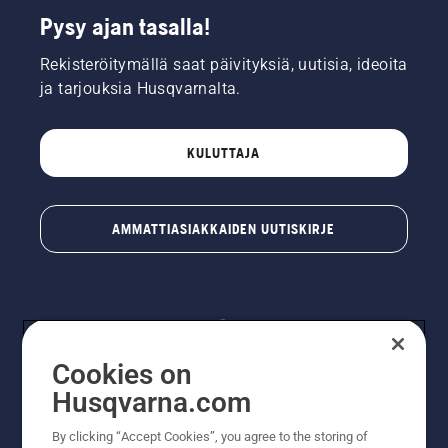
Pysy ajan tasalla!
Rekisteröitymällä saat päivityksiä, uutisia, ideoita
ja tarjouksia Husqvarnalta.
KULUTTAJA
AMMATTIASIAKKAIDEN UUTISKIRJE
Cookies on
Husqvarna.com
By clicking “Accept Cookies”, you agree to the storing of
© Husqvarna AB (publ). Kaikki oikeudet pidätetään.