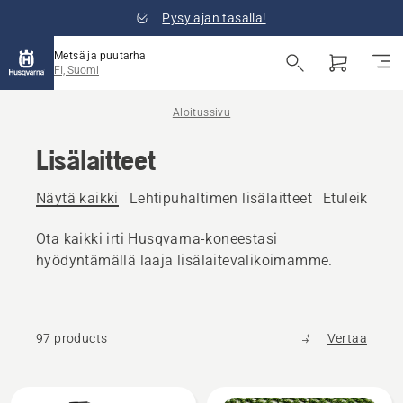
Pysy ajan tasalla!
Metsä ja puutarha
FI, Suomi
Aloitussivu
Lisälaitteet
Näytä kaikki
Lehtipuhaltimen lisälaitteet
Etuleikkurin
Ota kaikki irti Husqvarna-koneestasi
hyödyntämällä laaja lisälaitevalikoimamme.
97 products
Vertaa
Kaikki