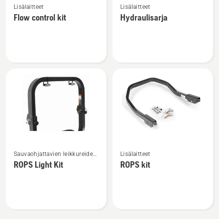
Lisälaitteet
Lisälaitteet
lisätietoja
lisätietoja
Flow control kit
Hydraulisarja
tuotteesta
tuotteesta
Flow
Hydraulisarja
control
kit
Katso
Katso
Sauvaohjattavien leikkureiden
Lisälaitteet
lisätietoja
lisätietoja
lisälaitteet
ROPS Light Kit
ROPS kit
tuotteesta
tuotteesta
ROPS
ROPS
Light
kit
Kit