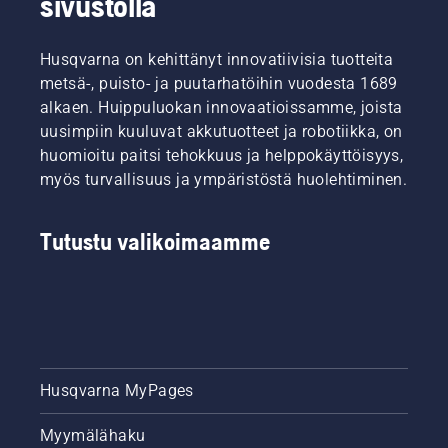
sivustolla
Husqvarna on kehittänyt innovatiivisia tuotteita
metsä-, puisto- ja puutarhatöihin vuodesta 1689
alkaen. Huippuluokan innovaatioissamme, joista
uusimpiin kuuluvat akkutuotteet ja robotiikka, on
huomioitu paitsi tehokkuus ja helppokäyttöisyys,
myös turvallisuus ja ympäristöstä huolehtiminen.
Tutustu valikoimaamme
Husqvarna MyPages
Myymälähaku