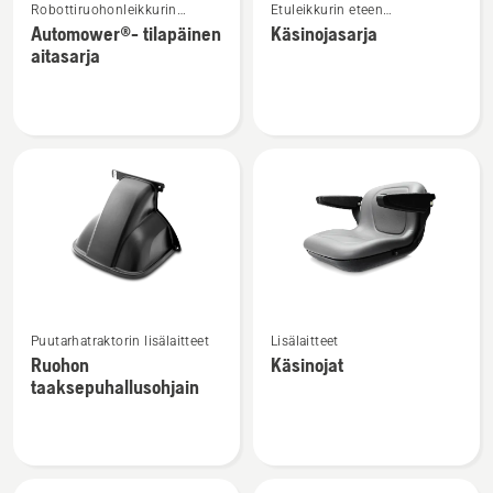
Robottiruohonleikkurin
Etuleikkurin eteen
lisätietoja
lisätietoja
lisälaitteet
kiinnitettävät lisälaitteet
Automower®- tilapäinen
Käsinojasarja
tuotteesta
tuotteesta
aitasarja
Automower®-
Käsinojasarja
tilapäinen
aitasarja
Katso
Katso
Puutarhatraktorin lisälaitteet
Lisälaitteet
lisätietoja
lisätietoja
Ruohon
Käsinojat
tuotteesta
tuotteesta
taaksepuhallusohjain
Ruohon
Käsinojat
taaksepuhallusohjain