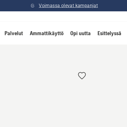
Voimassa olevat kampanjat
Palvelut
Ammattikäyttö
Opi uutta
Esittelyssä