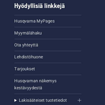
Hyödyllisiä linkkejä
Husqvarna MyPages
Myymälähaku
Ota yhteyttä
Lehdistöhuone
Tarjoukset
Husqvarnan näkemys
kestävyydestä
Lakisääteiset tuotetiedot