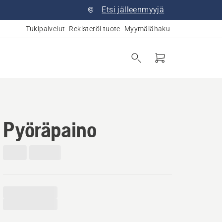
Etsi jälleenmyyjä
Tukipalvelut
Rekisteröi tuote
Myymälähaku
Pyöräpaino