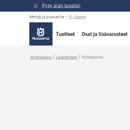
Pysy ajan tasalla!
Metsä ja puutarha
–
FI, Suomi
Tuotteet
Osat ja lisävarusteet
Aloitussivu
Lisälaitteet
Pyöräpaino