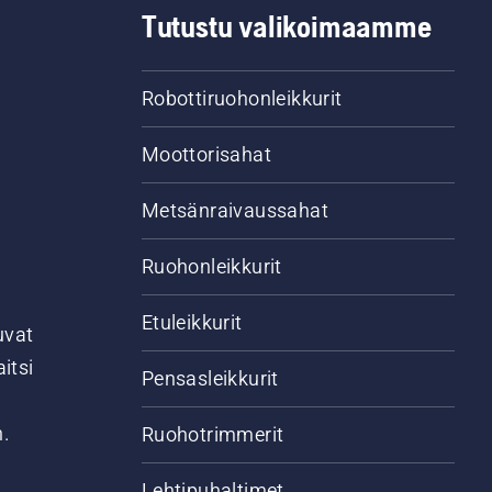
Tutustu valikoimaamme
Robottiruohonleikkurit
Moottorisahat
Metsänraivaussahat
Ruohonleikkurit
Etuleikkurit
uvat
itsi
Pensasleikkurit
n.
Ruohotrimmerit
Lehtipuhaltimet