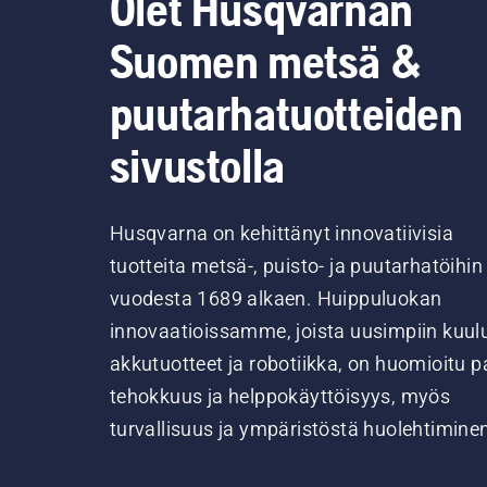
Olet Husqvarnan
Suomen metsä &
puutarhatuotteiden
sivustolla
Husqvarna on kehittänyt innovatiivisia
tuotteita metsä-, puisto- ja puutarhatöihin
vuodesta 1689 alkaen. Huippuluokan
innovaatioissamme, joista uusimpiin kuul
akkutuotteet ja robotiikka, on huomioitu pa
tehokkuus ja helppokäyttöisyys, myös
turvallisuus ja ympäristöstä huolehtimine