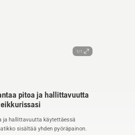
1/1
ntaa pitoa ja hallittavuutta
leikkurissasi
 ja hallittavuutta käytettäessä
 laatikko sisältää yhden pyöräpainon.