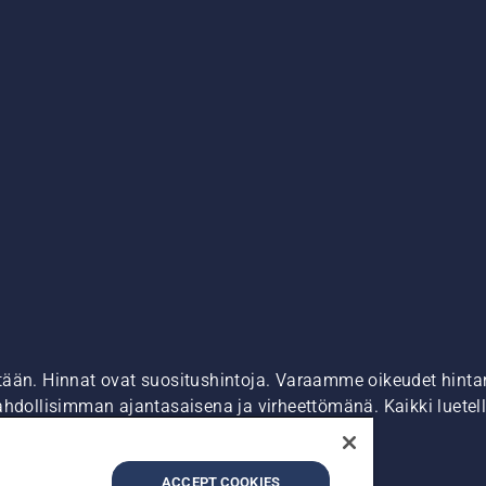
tään. Hinnat ovat suositushintoja. Varaamme oikeudet hintamu
ahdollisimman ajantasaisena ja virheettömänä. Kaikki luetell
ostaa suoraan verkkosivustoltamme.
dot
Epäillyistä rikkomuksista ilmoittaminen
ACCEPT COOKIES