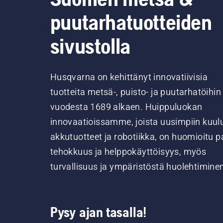
puutarhatuotteiden
sivustolla
Husqvarna on kehittänyt innovatiivisia
tuotteita metsä-, puisto- ja puutarhatöihin
vuodesta 1689 alkaen. Huippuluokan
innovaatioissamme, joista uusimpiin kuul
akkutuotteet ja robotiikka, on huomioitu pa
tehokkuus ja helppokäyttöisyys, myös
turvallisuus ja ympäristöstä huolehtimine
Pysy ajan tasalla!