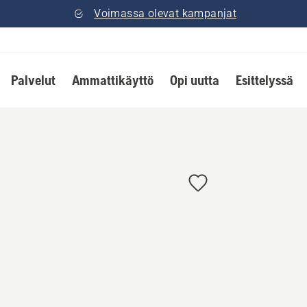
Voimassa olevat kampanjat
Palvelut
Ammattikäyttö
Opi uutta
Esittelyssä