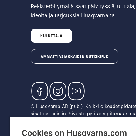
Rekisteröitymällä saat päivityksiä, uutisia,
ideoita ja tarjouksia Husqvarnalta.
KULUTTAJA
AMMATTIASIAKKAIDEN UUTISKIRJE
© Husqvarna AB (publ). Kaikki oikeudet pidäte
sisältövirheisiin. Sivusto pyritään pitämään m
suositushintoja (sis. alv), ellei tuotetta voi 
Evästekäytäntö
Käyttöehdot
Tietosuojailmoitus
Tie
Cookies on Husqvarna.com