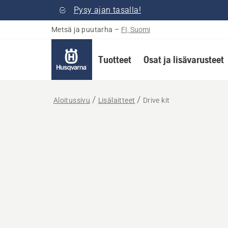
Pysy ajan tasalla!
Metsä ja puutarha
–
FI, Suomi
Tuotteet
Osat ja lisävarusteet
Aloitussivu
Lisälaitteet
Drive kit