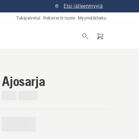
Etsi jälleenmyyjä
Tukipalvelut
Rekisteröi tuote
Myymälähaku
Ajosarja