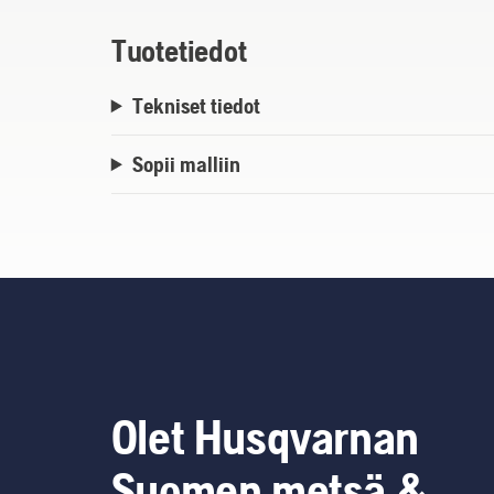
Tuotetiedot
Tekniset tiedot
Sopii malliin
Olet Husqvarnan
Suomen metsä &