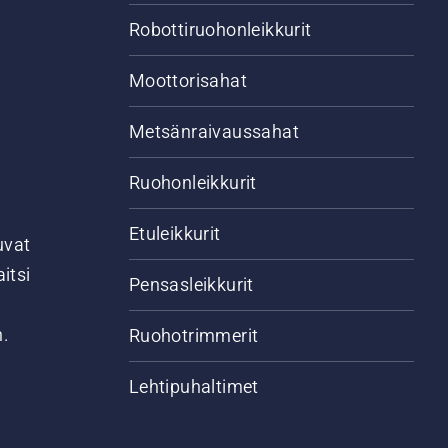
Robottiruohonleikkurit
Moottorisahat
Metsänraivaussahat
Ruohonleikkurit
Etuleikkurit
uvat
itsi
Pensasleikkurit
n.
Ruohotrimmerit
Lehtipuhaltimet