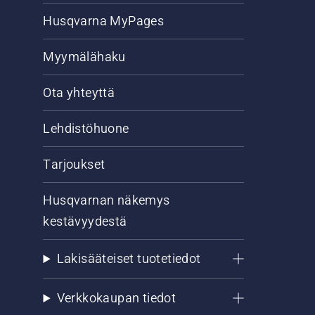
Husqvarna MyPages
Myymälähaku
Ota yhteyttä
Lehdistöhuone
Tarjoukset
Husqvarnan näkemys
kestävyydestä
Lakisääteiset tuotetiedot
Verkkokaupan tiedot