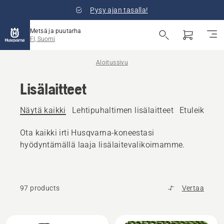
Pysy ajan tasalla!
Metsä ja puutarha
FI, Suomi
Aloitussivu
Lisälaitteet
Näytä kaikki
Lehtipuhaltimen lisälaitteet
Etuleikkurin
Ota kaikki irti Husqvarna-koneestasi
hyödyntämällä laaja lisälaitevalikoimamme.
97 products
Vertaa
Kaikki