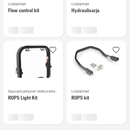
Lisälaitteet
Lisälaitteet
lisätietoja
lisätietoja
Flow control kit
Hydraulisarja
tuotteesta
tuotteesta
Flow
Hydraulisarja
control
kit
Katso
Katso
Sauvaohjattavien leikkureiden
Lisälaitteet
lisätietoja
lisätietoja
lisälaitteet
ROPS Light Kit
ROPS kit
tuotteesta
tuotteesta
ROPS
ROPS
Light
kit
Kit