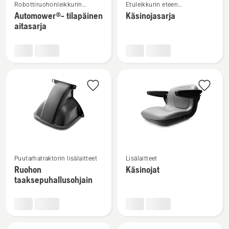
Robottiruohonleikkurin
Etuleikkurin eteen
lisätietoja
lisätietoja
lisälaitteet
kiinnitettävät lisälaitteet
Automower®- tilapäinen
Käsinojasarja
tuotteesta
tuotteesta
aitasarja
Automower®-
Käsinojasarja
tilapäinen
aitasarja
Katso
Katso
Puutarhatraktorin lisälaitteet
Lisälaitteet
lisätietoja
lisätietoja
Ruohon
Käsinojat
tuotteesta
tuotteesta
taaksepuhallusohjain
Ruohon
Käsinojat
taaksepuhallusohjain