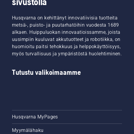
sivustolla
Husqvarna on kehittänyt innovatiivisia tuotteita
metsä-, puisto- ja puutarhatöihin vuodesta 1689
alkaen. Huippuluokan innovaatioissamme, joista
uusimpiin kuuluvat akkutuotteet ja robotiikka, on
huomioitu paitsi tehokkuus ja helppokäyttöisyys,
myös turvallisuus ja ympäristöstä huolehtiminen.
Tutustu valikoimaamme
Husqvarna MyPages
Myymälähaku