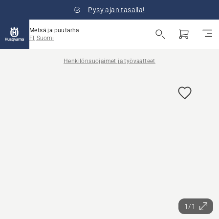
Pysy ajan tasalla!
Metsä ja puutarha
FI, Suomi
Henkilönsuojaimet ja työvaatteet
1/1