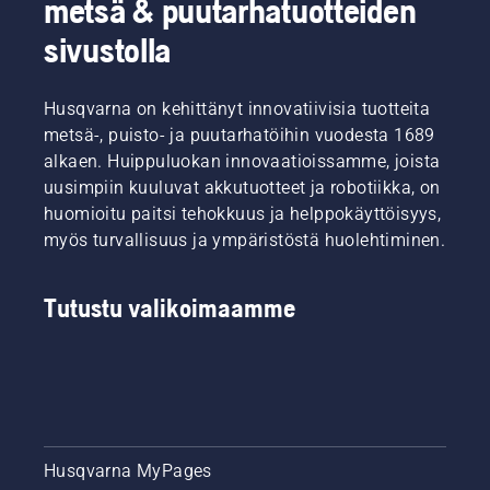
metsä & puutarhatuotteiden
sivustolla
Husqvarna on kehittänyt innovatiivisia tuotteita
metsä-, puisto- ja puutarhatöihin vuodesta 1689
alkaen. Huippuluokan innovaatioissamme, joista
uusimpiin kuuluvat akkutuotteet ja robotiikka, on
huomioitu paitsi tehokkuus ja helppokäyttöisyys,
myös turvallisuus ja ympäristöstä huolehtiminen.
Tutustu valikoimaamme
Husqvarna MyPages