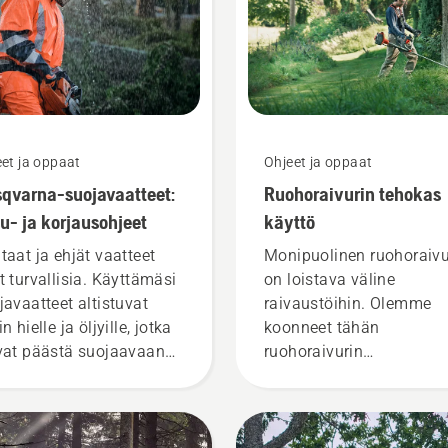
et ja oppaat
Ohjeet ja oppaat
qvarna-suojavaatteet:
Ruohoraivurin tehokas
u- ja korjausohjeet
käyttö
taat ja ehjät vaatteet
Monipuolinen ruohoraivu
t turvallisia. Käyttämäsi
on loistava väline
javaatteet altistuvat
raivaustöihin. Olemme
n hielle ja öljyille, jotka
koonneet tähän
vat päästä suojaavaan
ruohoraivurin
rokseen asti ja heikentää
käyttöoppaaseen vinkkej
 tehoa.
joiden avulla Husqvarna
ruohoraivurin käyttö on
turvallista ja tehokasta.