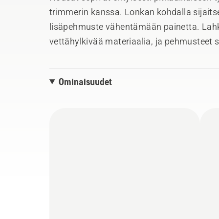
trimmerin kanssa. Lonkan kohdalla sijaits
lisäpehmuste vähentämään painetta. Lahke
vettähylkivää materiaalia, ja pehmusteet su
Pintakäsitelty kangas helpottaa puhdista
Kuluvien kohtien vahvistukset parantavat 
Ominaisuudet
Lahkeiden takana olevat tuuletusvetoket
ilmanvaihtoa varten. Polvista valmiiksi ta
erinomaisen liikkuvuuden.