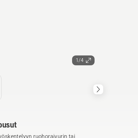
1/4
ousut
työskentelyyn ruohoraivurin tai