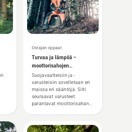
Ostajan oppaat
Turvaa ja lämpöä –
moottorisahojen
lisävarusteet
ri
Suojavaatteisiin ja -
varusteisiin sovelletaan eri
maissa eri sääntöjä. Silti
seuraavat varusteet
parantavat moottorisahan
ä,
käyttäjän turvallisuutta
-
sahan käyttömaasta
riippumatta.