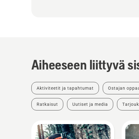
Aiheeseen liittyvä si
Aktiviteetit ja tapahtumat
Ostajan oppa
Ratkaisut
Uutiset ja media
Tarjouk