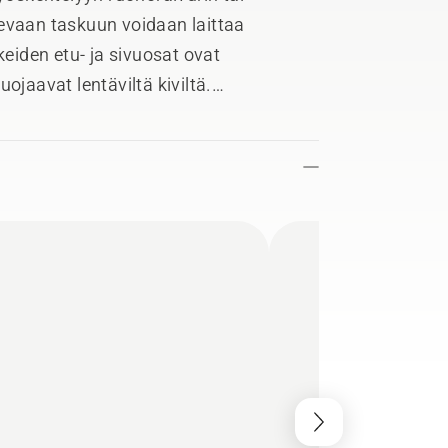
evaan taskuun voidaan laittaa
iden etu- ja sivuosat ovat
ojaavat lentäviltä kiviltä.
mista, kun harjaat märkää nurmikkoa.
kestävyyttä ja pidentävät käyttöikää.
jut voidaan avata parempaa
ivutetut ergonomiset lahkeet takaavat