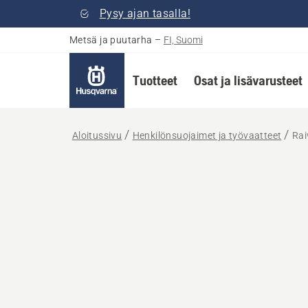
Pysy ajan tasalla!
Metsä ja puutarha
–
FI, Suomi
Tuotteet
Osat ja lisävarusteet
Aloitussivu
Henkilönsuojaimet ja työvaatteet
Rai