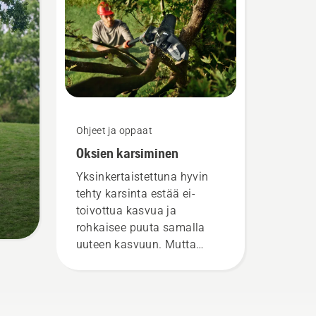
Ohjeet ja oppaat
Oksien karsiminen
Yksinkertaistettuna hyvin
tehty karsinta estää ei-
toivottua kasvua ja
rohkaisee puuta samalla
uuteen kasvuun. Mutta
mitkä oksat pitäisi sitten
karsia? Milloin karsinta on
tehtävä – ja mitä työkaluja
tarvitaan? Olemme