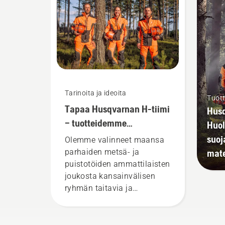
Tarinoita ja ideoita
Tuott
Tapaa Husqvarnan H-tiimi
Husq
– tuotteidemme
Huole
vaativimmat käyttäjät
suoj
Olemme valinneet maansa
mate
parhaiden metsä- ja
puistotöiden ammattilaisten
joukosta kansainvälisen
ryhmän taitavia ja
arvostettuja lähettiläitä.
Tässä on H-tiimimme, joka
edustaa tuotteidemme