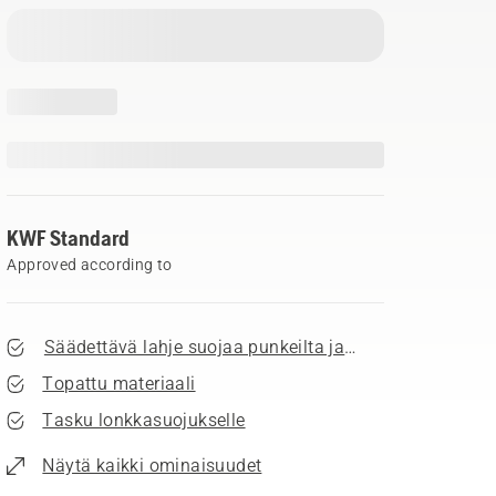
KWF Standard
Approved according to
Säädettävä lahje suojaa punkeilta ja lumelta
Topattu materiaali
Tasku lonkkasuojukselle
Näytä kaikki ominaisuudet