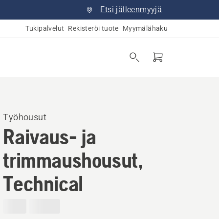
Etsi jälleenmyyjä
Tukipalvelut
Rekisteröi tuote
Myymälähaku
Työhousut
Raivaus- ja
trimmaushousut,
Technical