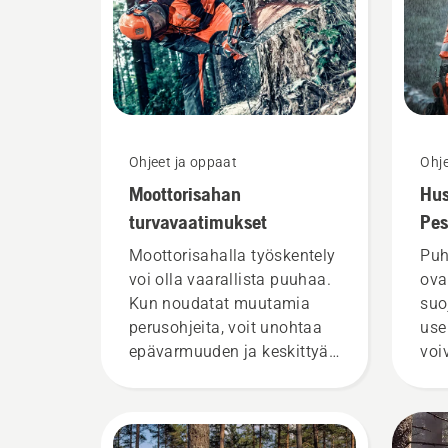
Ohjeet ja oppaat
Ohje
Moottorisahan
Hus
turvavaatimukset
Pes
Moottorisahalla työskentely
Puh
voi olla vaarallista puuhaa.
ova
Kun noudatat muutamia
suo
perusohjeita, voit unohtaa
usei
epävarmuuden ja keskittyä
voi
täysillä edessä olevaan
ker
työtehtävään.
sen