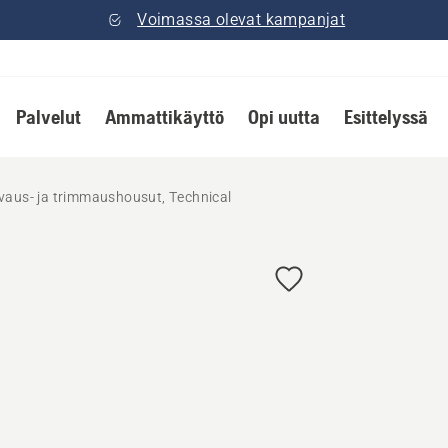
Voimassa olevat kampanjat
Palvelut
Ammattikäyttö
Opi uutta
Esittelyssä
vaus- ja trimmaushousut, Technical