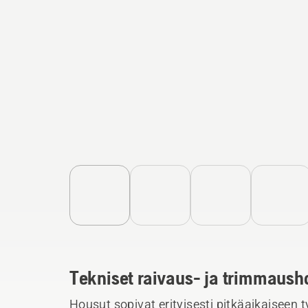
Tekniset raivaus- ja trimmaush
Housut sopivat erityisesti pitkäaikaiseen 