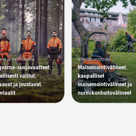
eet ja innovaatiot
Vihersuunnittelu
varna-suojavaatteet:
Maisemointivälineet,
llisesti valitut,
kaupalliset
aavat ja joustavat
maisemointivälineet ja
riaalit
nurmikonhoitovälineet