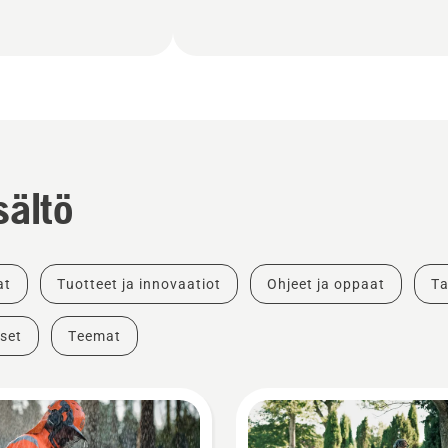
sältö
at
Tuotteet ja innovaatiot
Ohjeet ja oppaat
Ta
set
Teemat