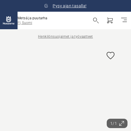
Pysy ajan tasalla!
Metsä ja puutarha
FI, Suomi
Henkilönsuojaimet ja työvaatteet
1/1