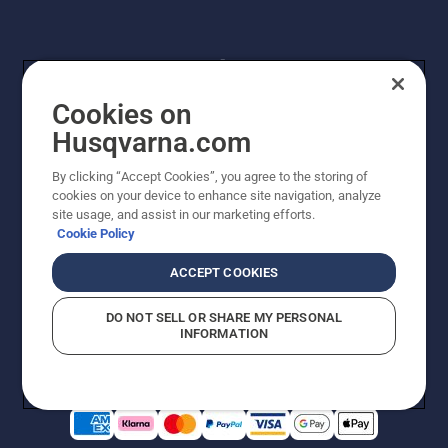
Cookies on
Husqvarna.com
By clicking “Accept Cookies”, you agree to the storing of
© Husqvarna AB (publ). Kaikki oikeudet pidätetään.
cookies on your device to enhance site navigation, analyze
Hinnat ovat suositushintoja. Varaamme oikeudet
site usage, and assist in our marketing efforts.
hintamuutoksiin, kirjoitus- ja sisältövirheisiin. Sivusto
Cookie Policy
pyritään pitämään mahdollisimman ajantasaisena ja
virheettömänä. Kaikki luetellut hinnat ovat
ACCEPT COOKIES
suositushintoja (sis. alv), ellei tuotetta voi ostaa
suoraan verkkosivustoltamme.
DO NOT SELL OR SHARE MY PERSONAL
Evästekäytäntö
Käyttöehdot
Tietosuojailmoitus
Tiedot
INFORMATION
Epäillyistä rikkomuksista ilmoittaminen