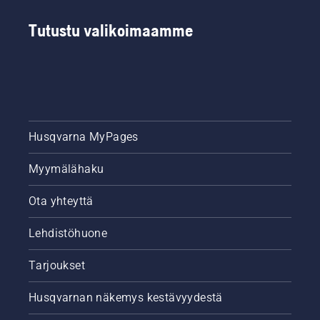
Tutustu valikoimaamme
Husqvarna MyPages
Myymälähaku
Ota yhteyttä
Lehdistöhuone
Tarjoukset
Husqvarnan näkemys kestävyydestä