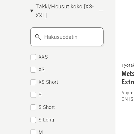
Takki/Housut koko [XS-
XXL]
Hakusuodatin
XXS
Katso
Työtak
lisätiet
XS
Mets
tuottee
Ext
XS Short
Metsät
Appro
high-
S
EN IS
viz,
S Short
Techni
S Long
Extrem
M