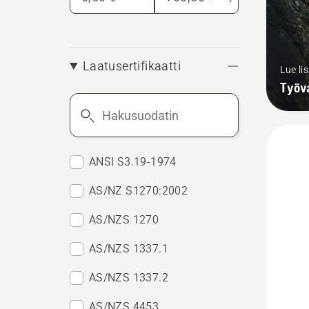
Laatusertifikaatti
Lue li
Työva
Hakusuodatin
ANSI S3.19-1974
AS/NZ S1270:2002
AS/NZS 1270
AS/NZS 1337.1
AS/NZS 1337.2
AS/NZS 4453