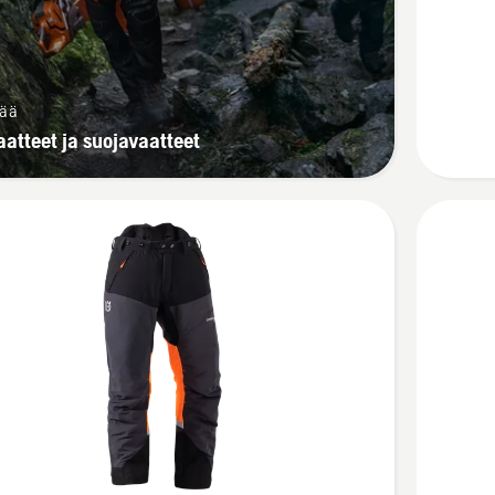
Technica
sää
atteet ja suojavaatteet