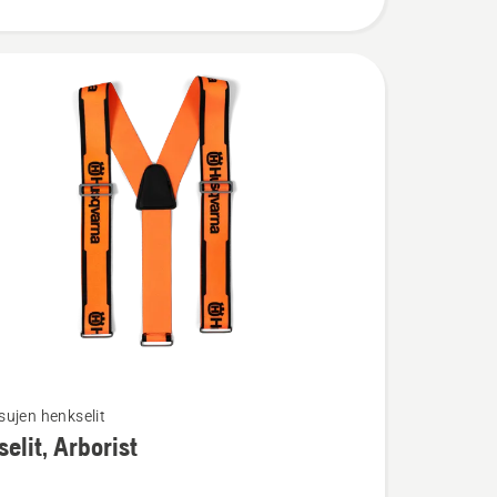
ujen henkselit
ja
elit, Arborist
ta
t,