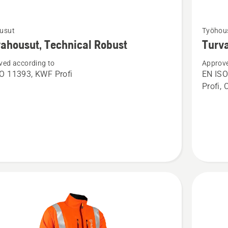
Katso
usut
Työhou
oja
lisätieto
ahousut, Technical Robust
Turva
sta
tuottees
ved according to
Approve
ousut,
Turvaho
O 11393, KWF Profi
EN ISO
cal
Technica
Profi, 
Extreme