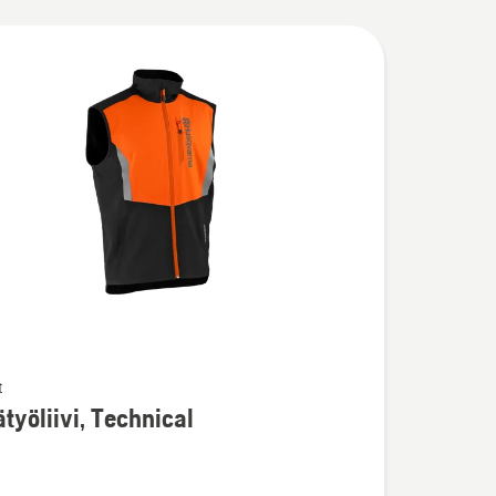
t
ja
työliivi, Technical
ta
iivi,