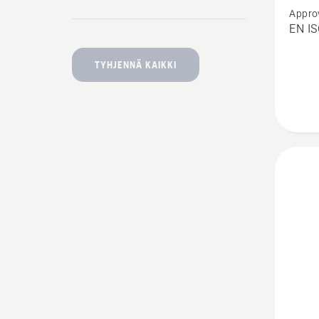
Appro
Techni
EN IS
Extrem
Arboris
TYHJENNÄ KAIKKI