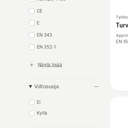
CE
Katso
Työho
lisätiet
E
Turv
tuottee
EN 343
Appro
Turvah
EN IS
Techni
EN 352-1
Robust
Näytä lisää
Viiltosuoja
Ei
Kyllä