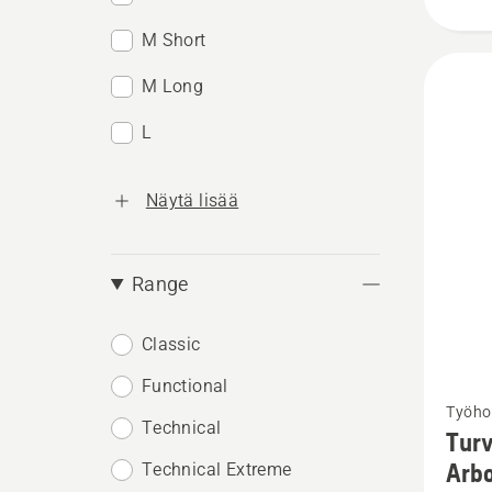
M Short
M Long
L
Näytä lisää
Range
Classic
Functional
Katso
Työho
lisätiet
Technical
Turv
tuottee
Arbo
Technical Extreme
Turvah