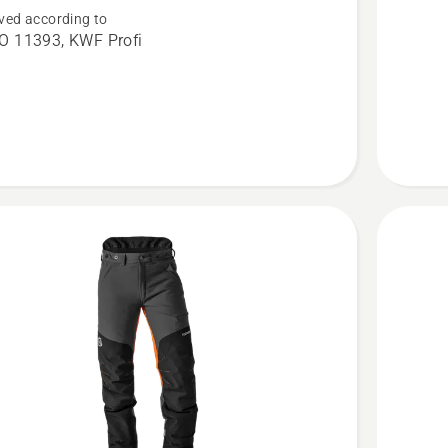
ved according to
cal
Arborist
O 11393, KWF Profi
e
t