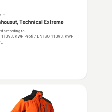
sut
ja
housut, Technical Extreme
ta
d according to
usut,
 11393, KWF Profi / EN ISO 11393, KWF
l
CE