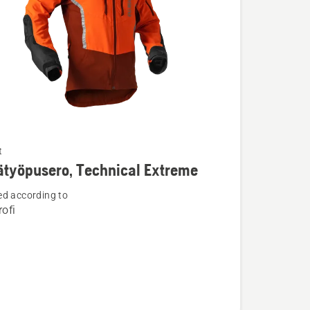
t
ja
työpusero, Technical Extreme
ta
d according to
öpusero,
ofi
l