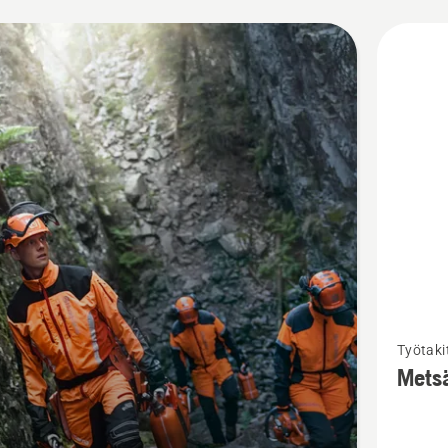
i
eet
Katso
Työtaki
lisätieto
Metsä
tuottees
Metsätyöl