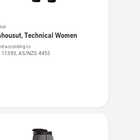
sut
ja
ahousut, Technical Women
ta
d according to
usut,
 11393, AS/NZS 4453
l