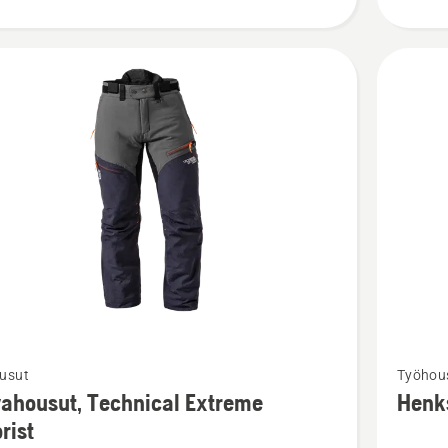
Katso
usut
Työhous
oja
lisätieto
ahousut, Technical Extreme
Henks
sta
tuottees
rist
ousut,
Henkseli