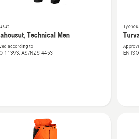
Katso
usut
Työhou
oja
lisätieto
ahousut, Technical Men
Turv
sta
tuottees
ved according to
Approve
ousut,
Turvaho
SO 11393, AS/NZS 4453
EN ISO
cal
Technica
Women