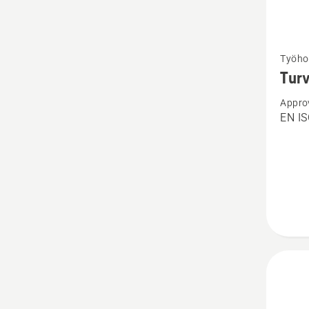
Katso
Työho
lisätiet
Turv
tuottee
Appro
Turvah
EN I
Techni
Men