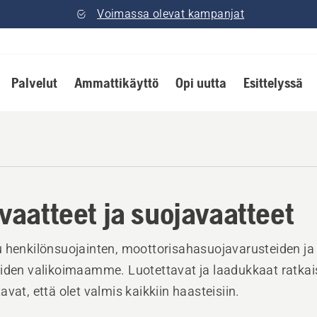
Voimassa olevat kampanjat
Palvelut
Ammattikäyttö
Opi uutta
Esittelyssä
vaatteet ja suojavaatteet
 henkilönsuojainten, moottorisahasuojavarusteiden j
iden valikoimaamme. Luotettavat ja laadukkaat ratkai
avat, että olet valmis kaikkiin haasteisiin.