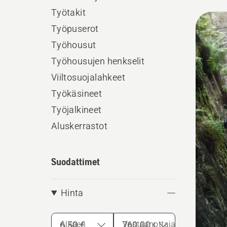
Työtakit
Kaikk
Työpuserot
tuott
Työhousut
Työhousujen henkselit
Viiltosuojalahkeet
Työkäsineet
Työjalkineet
Aluskerrastot
Suodattimet
Hinta
Alkaen
Vastaanottaja