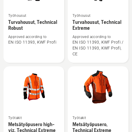
Työhousut
Työhousut
Katso
Katso
Turvahousut, Technical
Turvahousut, Technical
lisätietoja
lisätietoja
Robust
Extreme
tuotteesta
tuotteesta
Approved according to
Approved according to
Turvahousut,
Turvahousut,
EN ISO 11393, KWF Profi
EN ISO 11393, KWF Profi /
Technical
Technical
EN ISO 11393, KWF Profi,
Robust
Extreme
CE
Katso
Katso
Työtakit
Työtakit
lisätietoja
lisätietoja
Metsätyöpusero high-
Metsätyöpusero,
viz, Technical Extreme
Technical Extreme
tuotteesta
tuotteesta