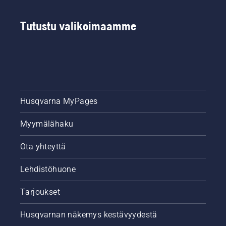
Tutustu valikoimaamme
Husqvarna MyPages
Myymälähaku
Ota yhteyttä
Lehdistöhuone
Tarjoukset
Husqvarnan näkemys kestävyydestä