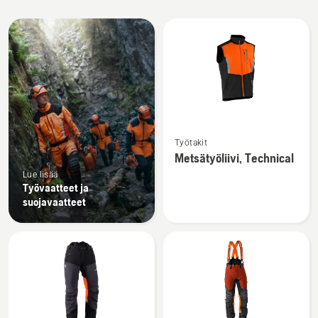
Kaikki
tuotteet
Katso
Työtakit
lisätietoja
Metsätyöliivi, Technical
tuotteesta
Lue lisää
Metsätyöliivi,
Työvaatteet ja
Technical
suojavaatteet