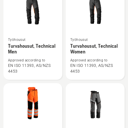
Katso
Katso
Työhousut
Työhousut
lisätietoja
lisätietoja
Turvahousut, Technical
Turvahousut, Technical
Men
Women
tuotteesta
tuotteesta
Turvahousut,
Turvahousut,
Approved according to
Approved according to
Technical
Technical
EN ISO 11393, AS/NZS
EN ISO 11393, AS/NZS
4453
4453
Men
Women