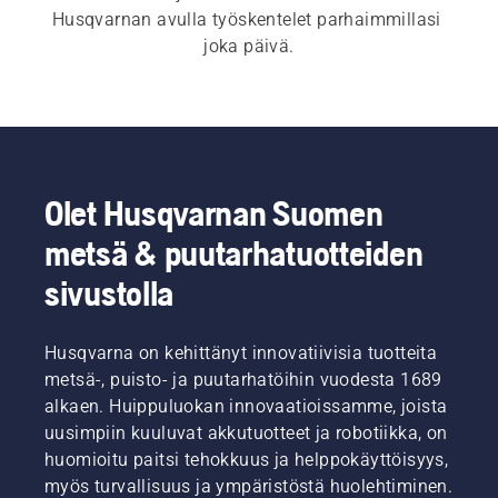
Husqvarnan avulla työskentelet parhaimmillasi 
joka päivä.
Olet Husqvarnan Suomen
metsä & puutarhatuotteiden
sivustolla
Husqvarna on kehittänyt innovatiivisia tuotteita
metsä-, puisto- ja puutarhatöihin vuodesta 1689
alkaen. Huippuluokan innovaatioissamme, joista
uusimpiin kuuluvat akkutuotteet ja robotiikka, on
huomioitu paitsi tehokkuus ja helppokäyttöisyys,
myös turvallisuus ja ympäristöstä huolehtiminen.