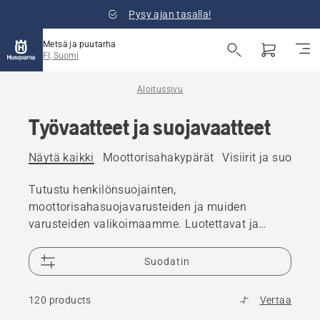
Pysy ajan tasalla!
Metsä ja puutarha
FI, Suomi
Aloitussivu
Työvaatteet ja suojavaatteet
Näytä kaikki
Moottorisahakypärät
Visiirit ja suojalasi
Tutustu henkilönsuojainten,
moottorisahasuojavarusteiden ja muiden
varusteiden valikoimaamme. Luotettavat ja
laadukkaat ratkaisut varmistavat, että olet
valmis kaikkiin haasteisiin.
Suodatin
120 products
Vertaa