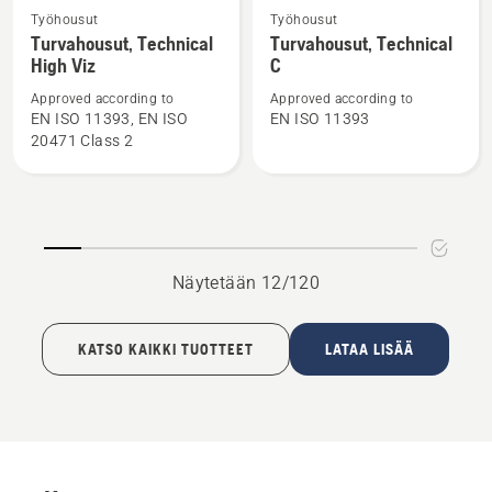
Katso
Katso
Työhousut
Työhousut
lisätietoja
lisätietoja
Turvahousut, Technical
Turvahousut, Technical
High Viz
C
tuotteesta
tuotteesta
Turvahousut,
Turvahousut,
Approved according to
Approved according to
Technical
Technical
EN ISO 11393, EN ISO
EN ISO 11393
20471 Class 2
High
C
Viz
Näytetään 12/120
KATSO KAIKKI TUOTTEET
LATAA LISÄÄ