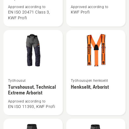
Metsätyöpusero
Metsätyöpusero,
Approved according to
Approved according to
high-
Technical
EN ISO 20471 Class 3,
KWF Profi
KWF Profi
viz,
Extreme
Technical
Extreme
Katso
Katso
Työhousut
Työhousujen henkselit
lisätietoja
lisätietoja
Turvahousut, Technical
Henkselit, Arborist
tuotteesta
tuotteesta
Extreme Arborist
Turvahousut,
Henkselit,
Approved according to
Technical
Arborist
EN ISO 11393, KWF Profi
Extreme
Arborist