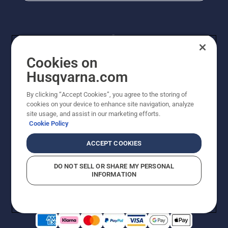
Cookies on
Husqvarna.com
By clicking “Accept Cookies”, you agree to the storing of
© Husqvarna AB (publ). Kaikki oikeudet pidätetään.
cookies on your device to enhance site navigation, analyze
Hinnat ovat suositushintoja. Varaamme oikeudet
site usage, and assist in our marketing efforts.
hintamuutoksiin, kirjoitus- ja sisältövirheisiin. Sivusto
Cookie Policy
pyritään pitämään mahdollisimman ajantasaisena ja
virheettömänä. Kaikki luetellut hinnat ovat
ACCEPT COOKIES
suositushintoja (sis. alv), ellei tuotetta voi ostaa
suoraan verkkosivustoltamme.
DO NOT SELL OR SHARE MY PERSONAL
Evästekäytäntö
Käyttöehdot
Tietosuojailmoitus
Tiedot
INFORMATION
Epäillyistä rikkomuksista ilmoittaminen