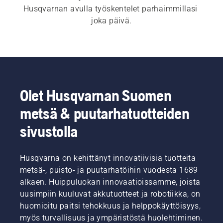
Husqvarnan avulla työskentelet parhaimmillasi 
joka päivä.
Olet Husqvarnan Suomen
metsä & puutarhatuotteiden
sivustolla
Husqvarna on kehittänyt innovatiivisia tuotteita
metsä-, puisto- ja puutarhatöihin vuodesta 1689
alkaen. Huippuluokan innovaatioissamme, joista
uusimpiin kuuluvat akkutuotteet ja robotiikka, on
huomioitu paitsi tehokkuus ja helppokäyttöisyys,
myös turvallisuus ja ympäristöstä huolehtiminen.