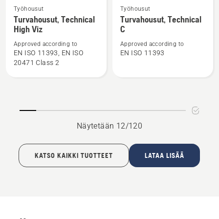
Katso
Katso
Työhousut
Työhousut
lisätietoja
lisätietoja
Turvahousut, Technical
Turvahousut, Technical
High Viz
C
tuotteesta
tuotteesta
Turvahousut,
Turvahousut,
Approved according to
Approved according to
Technical
Technical
EN ISO 11393, EN ISO
EN ISO 11393
20471 Class 2
High
C
Viz
Näytetään 12/120
KATSO KAIKKI TUOTTEET
LATAA LISÄÄ