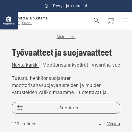
Pysy ajan tasalla!
Metsä ja puutarha
FI, Suomi
Aloitussivu
Työvaatteet ja suojavaatteet
Näytä kaikki
Moottorisahakypärät
Visiirit ja suojalasi
Tutustu henkilönsuojainten,
moottorisahasuojavarusteiden ja muiden
varusteiden valikoimaamme. Luotettavat ja
laadukkaat ratkaisut varmistavat, että olet
valmis kaikkiin haasteisiin.
Suodatin
120 products
Vertaa