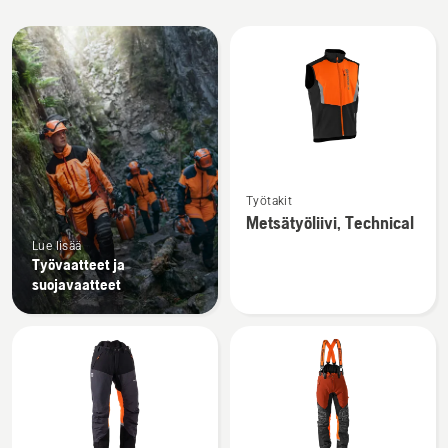
Kaikki
tuotteet
Katso
Työtakit
lisätietoja
Metsätyöliivi, Technical
tuotteesta
Lue lisää
Metsätyöliivi,
Työvaatteet ja
Technical
suojavaatteet