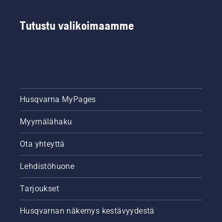
Tutustu valikoimaamme
Husqvarna MyPages
Myymälähaku
Ota yhteyttä
Lehdistöhuone
Tarjoukset
Husqvarnan näkemys kestävyydestä