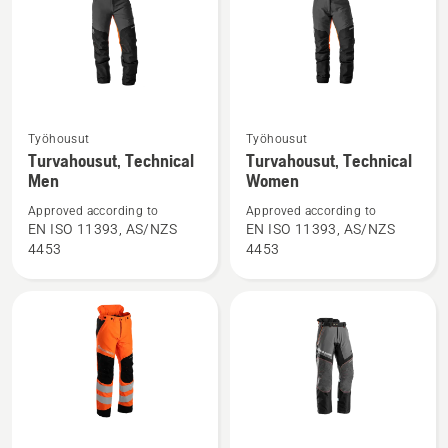
Katso
Katso
Työhousut
Työhousut
lisätietoja
lisätietoja
Turvahousut, Technical
Turvahousut, Technical
Men
Women
tuotteesta
tuotteesta
Turvahousut,
Turvahousut,
Approved according to
Approved according to
Technical
Technical
EN ISO 11393, AS/NZS
EN ISO 11393, AS/NZS
4453
4453
Men
Women