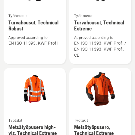
Työhousut
Työhousut
Katso
Katso
Turvahousut, Technical
Turvahousut, Technical
lisätietoja
lisätietoja
Robust
Extreme
tuotteesta
tuotteesta
Approved according to
Approved according to
Turvahousut,
Turvahousut,
EN ISO 11393, KWF Profi
EN ISO 11393, KWF Profi /
Technical
Technical
EN ISO 11393, KWF Profi,
Robust
Extreme
CE
Katso
Katso
Työtakit
Työtakit
lisätietoja
lisätietoja
Metsätyöpusero high-
Metsätyöpusero,
viz, Technical Extreme
Technical Extreme
tuotteesta
tuotteesta