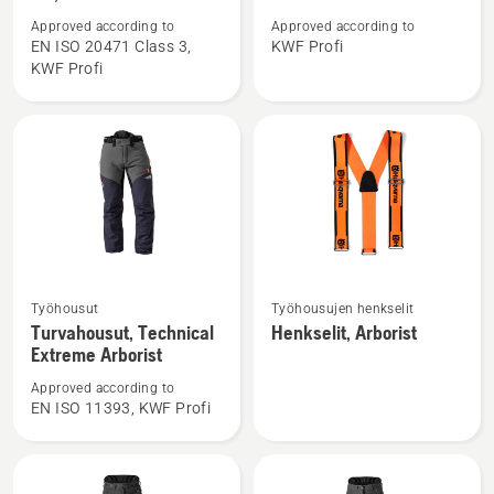
Metsätyöpusero
Metsätyöpusero,
Approved according to
Approved according to
high-
Technical
EN ISO 20471 Class 3,
KWF Profi
KWF Profi
viz,
Extreme
Technical
Extreme
Katso
Katso
Työhousut
Työhousujen henkselit
lisätietoja
lisätietoja
Turvahousut, Technical
Henkselit, Arborist
tuotteesta
tuotteesta
Extreme Arborist
Turvahousut,
Henkselit,
Approved according to
Technical
Arborist
EN ISO 11393, KWF Profi
Extreme
Arborist