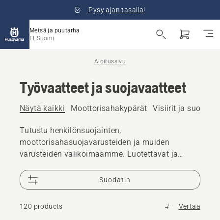
Pysy ajan tasalla!
Metsä ja puutarha
FI, Suomi
Aloitussivu
Työvaatteet ja suojavaatteet
Näytä kaikki
Moottorisahakypärät
Visiirit ja suojalasi
Tutustu henkilönsuojainten,
moottorisahasuojavarusteiden ja muiden
varusteiden valikoimaamme. Luotettavat ja
laadukkaat ratkaisut varmistavat, että olet
valmis kaikkiin haasteisiin.
Suodatin
120 products
Vertaa