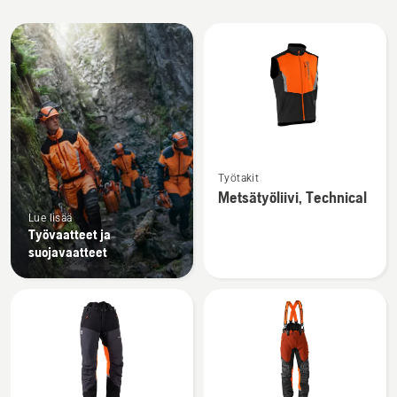
Kaikki
tuotteet
Katso
Työtakit
lisätietoja
Metsätyöliivi, Technical
tuotteesta
Lue lisää
Metsätyöliivi,
Työvaatteet ja
Technical
suojavaatteet