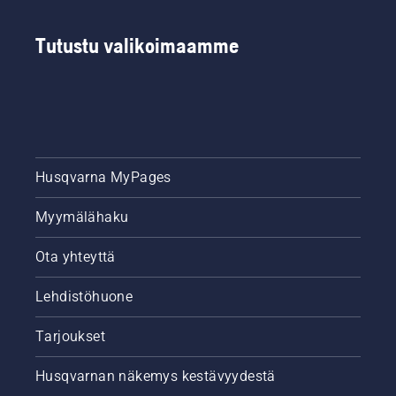
Tutustu valikoimaamme
Husqvarna MyPages
Myymälähaku
Ota yhteyttä
Lehdistöhuone
Tarjoukset
Husqvarnan näkemys kestävyydestä