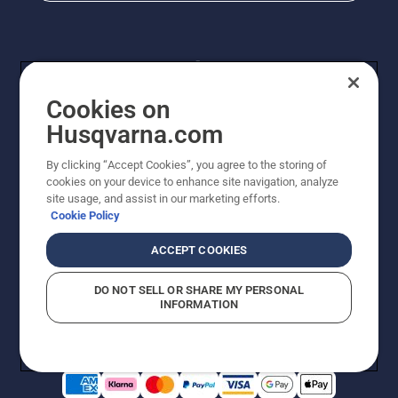
Cookies on
Husqvarna.com
By clicking “Accept Cookies”, you agree to the storing of
© Husqvarna AB (publ). Kaikki oikeudet pidätetään.
cookies on your device to enhance site navigation, analyze
Hinnat ovat suositushintoja. Varaamme oikeudet
site usage, and assist in our marketing efforts.
hintamuutoksiin, kirjoitus- ja sisältövirheisiin. Sivusto
Cookie Policy
pyritään pitämään mahdollisimman ajantasaisena ja
virheettömänä. Kaikki luetellut hinnat ovat
ACCEPT COOKIES
suositushintoja (sis. alv), ellei tuotetta voi ostaa
suoraan verkkosivustoltamme.
DO NOT SELL OR SHARE MY PERSONAL
Evästekäytäntö
Käyttöehdot
Tietosuojailmoitus
Tiedot
INFORMATION
Epäillyistä rikkomuksista ilmoittaminen