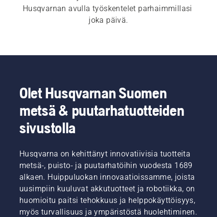
Husqvarnan avulla työskentelet parhaimmillasi 
joka päivä.
Olet Husqvarnan Suomen
metsä & puutarhatuotteiden
sivustolla
Husqvarna on kehittänyt innovatiivisia tuotteita
metsä-, puisto- ja puutarhatöihin vuodesta 1689
alkaen. Huippuluokan innovaatioissamme, joista
uusimpiin kuuluvat akkutuotteet ja robotiikka, on
huomioitu paitsi tehokkuus ja helppokäyttöisyys,
myös turvallisuus ja ympäristöstä huolehtiminen.