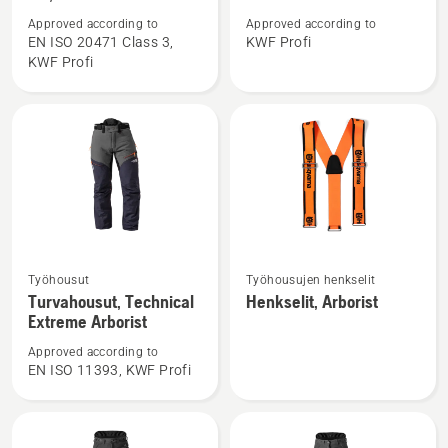
Metsätyöpusero
Metsätyöpusero,
Approved according to
Approved according to
high-
Technical
EN ISO 20471 Class 3,
KWF Profi
KWF Profi
viz,
Extreme
Technical
Extreme
Katso
Katso
Työhousut
Työhousujen henkselit
lisätietoja
lisätietoja
Turvahousut, Technical
Henkselit, Arborist
tuotteesta
tuotteesta
Extreme Arborist
Turvahousut,
Henkselit,
Approved according to
Technical
Arborist
EN ISO 11393, KWF Profi
Extreme
Arborist