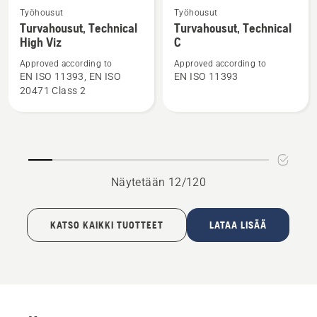
Katso
Katso
Työhousut
Työhousut
lisätietoja
lisätietoja
Turvahousut, Technical
Turvahousut, Technical
High Viz
C
tuotteesta
tuotteesta
Turvahousut,
Turvahousut,
Approved according to
Approved according to
Technical
Technical
EN ISO 11393, EN ISO
EN ISO 11393
20471 Class 2
High
C
Viz
Näytetään 12/120
KATSO KAIKKI TUOTTEET
LATAA LISÄÄ