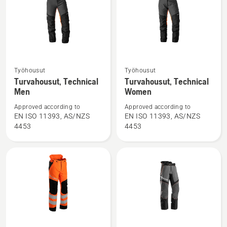
Katso
Katso
Työhousut
Työhousut
lisätietoja
lisätietoja
Turvahousut, Technical
Turvahousut, Technical
Men
Women
tuotteesta
tuotteesta
Turvahousut,
Turvahousut,
Approved according to
Approved according to
Technical
Technical
EN ISO 11393, AS/NZS
EN ISO 11393, AS/NZS
4453
4453
Men
Women