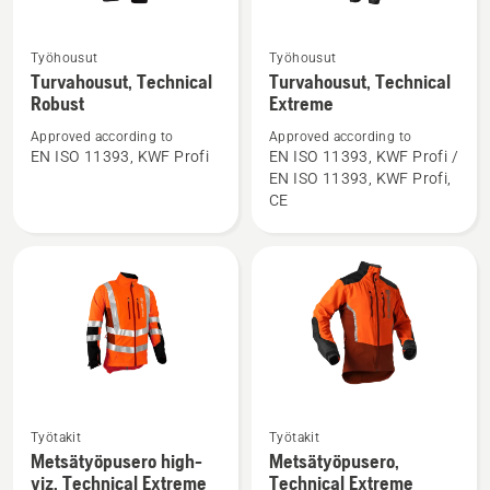
Työhousut
Työhousut
Katso
Katso
Turvahousut, Technical
Turvahousut, Technical
lisätietoja
lisätietoja
Robust
Extreme
tuotteesta
tuotteesta
Approved according to
Approved according to
Turvahousut,
Turvahousut,
EN ISO 11393, KWF Profi
EN ISO 11393, KWF Profi /
Technical
Technical
EN ISO 11393, KWF Profi,
Robust
Extreme
CE
Katso
Katso
Työtakit
Työtakit
lisätietoja
lisätietoja
Metsätyöpusero high-
Metsätyöpusero,
viz, Technical Extreme
Technical Extreme
tuotteesta
tuotteesta