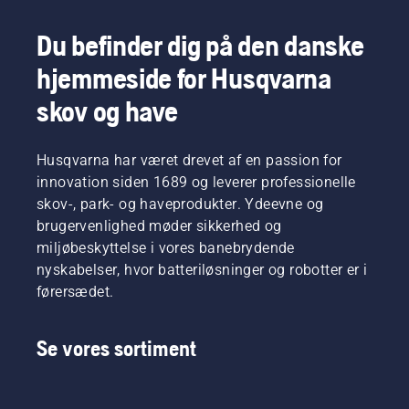
efteråret,
ønsker,
vækst.
vigtigste
som vil
din
Tag
tips for
Du befinder dig på den danske
hjælpe
græsplæne
først et
hele
dig med
skal
kig på
sæsonen,
hjemmeside for Husqvarna
at lægge
være,
vores
så du
fundamentet
ikke?
vigtigste
kan
skov og have
til en
Men
tips for
holde en
perfekt
hvad nu,
hele
sund og
græsplæne
hvis
sæsonen,
frodig
Husqvarna har været drevet af en passion for
i det
tørre,
så du
græsplæne.
innovation siden 1689 og leverer professionelle
kommende
brune
kan
skov-, park- og haveprodukter. Ydeevne og
år. Tag
pletter
holde en
først et
brugervenlighed møder sikkerhed og
og
sund og
kig på
miljøbeskyttelse i vores banebrydende
ukrudt
frodig
vores
ødelægger
græsplæne.
nyskabelser, hvor batteriløsninger og robotter er i
vigtigste
oplevelsen?
førersædet.
tips for
Ingen
hele
grund til
sæsonen,
bekymring.
Se vores sortiment
så du
Her er en
kan
trinvis
holde en
vejledning
sund og