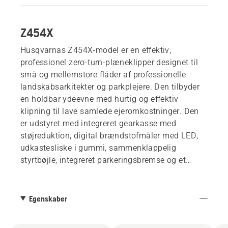
Z454X
Husqvarnas Z454X-model er en effektiv,
professionel zero-turn-plæneklipper designet til
små og mellemstore flåder af professionelle
landskabsarkitekter og parkplejere. Den tilbyder
en holdbar ydeevne med hurtig og effektiv
klipning til lave samlede ejeromkostninger. Den
er udstyret med integreret gearkasse med
støjreduktion, digital brændstofmåler med LED,
udkastesliske i gummi, sammenklappelig
styrtbøjle, integreret parkeringsbremse og et
effektivt kommercielt PZT-klippebord.
Skærebredde på 137 cm. Kommerciel PZT-
platform. Sideudkast med bioklipindstilling.
Egenskaber
BioClip® sæt og opsamler kan tilkøbes.