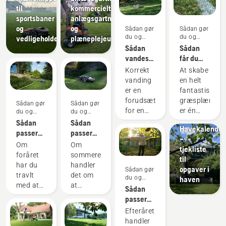
til
kommercielt
sportsbaner
anlægsgartnerudstyr
og
og
Sådan gør
Sådan gør
du og
du og
vedligeholdelsesudstyr
plæneplejeudstyr
vejledninger
vejledninger
Sådan
Sådan
vandes
får du
græsplænen
den
Korrekt
At skabe
perfekte
vanding
en helt
grønsvær
er en
fantastisk
Sådan gør
forudsætning
græsplæne
Sådan gør
Sådan gør
du og
for en
er én
du og
du og
vejledninger
vejledninger
vejledninger
grøn og
ting.
Sådan
Sådan
Havekalender
sund
Men
passer
passer
–
græsplæne.
hvordan
du på din
du på din
Om
Om
tjekliste
Her
får du
forårsgræsplæne
sommergræsplæne
foråret
sommeren
til
finder du
græsset
– 9 gode
– 6 gode
har du
handler
opgaver i
Sådan gør
Husqvarnas
til at
tips
tip
travlt
det om
du og
haven
tips til,
overleve
med at
at
vejledninger
Sådan
hvordan
et helt liv
gøre
bevare
passer
du
med
haven
en smuk
du på din
Efteråret
holder
kamp-,
klar til
have på
efterårsgræsplæne
handler
græsplænen
sports-
nye
de