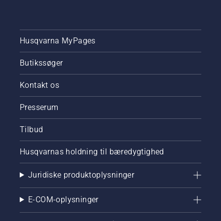
til,
frodig
hvordan
græsplæne.
du fikser
en
Husqvarna MyPages
græsplæne
med
pletvis
Butikssøger
græs.
Kontakt os
Presserum
Tilbud
Husqvarnas holdning til bæredygtighed
Juridiske produktoplysninger
E-COM-oplysninger