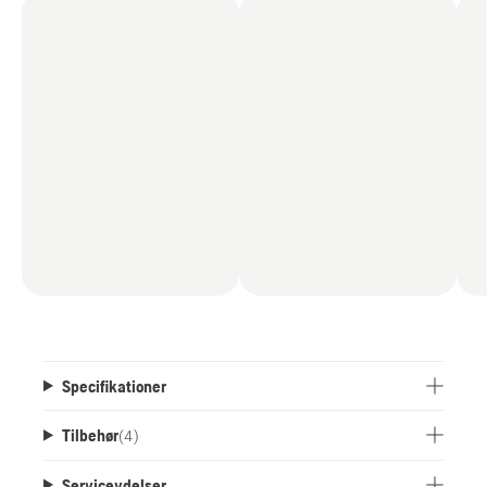
Specifikationer
Tilbehør
(
4
)
Serviceydelser