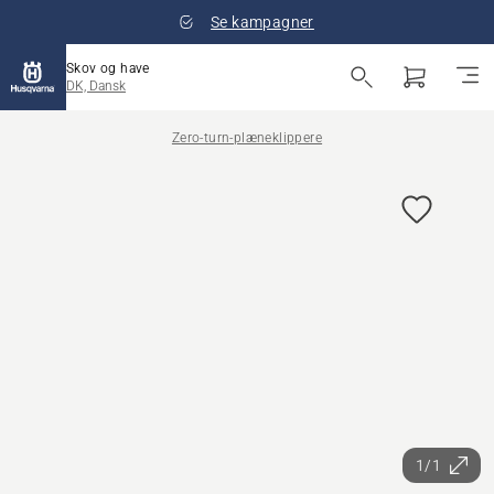
Se kampagner
Skov og have
DK, Dansk
Zero-turn-plæneklippere
1/1