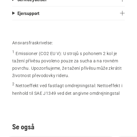
Ejersupport
Ansvarsfraskrivelse:
1
Emissioner (CO2 EU V)
:
U strojů s pohonem 2 kol je
tažení přívěsu povoleno pouze za sucha a na rovném
povrchu. Upozorňujeme, že tažení přívěsu může zkrátit
životnost převodovky rideru.
2
Nettoeffekt ved fastlagt omdrejningstal
:
Nettoeffekt i
henhold til SAE J1349 ved det angivne omdrejningstal
Se også