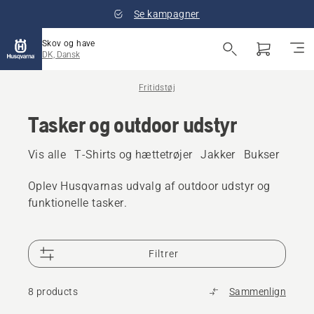
Se kampagner
Skov og have
DK, Dansk
Fritidstøj
Tasker og outdoor udstyr
Vis alle
T-Shirts og hættetrøjer
Jakker
Bukser
Kaske
Oplev Husqvarnas udvalg af outdoor udstyr og
funktionelle tasker.
Filtrer
8 products
Sammenlign