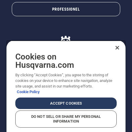
PROFESSIONEL
Cookies on
Husqvarna.com
© Husqvarna AB (publ). Alle rettigheder forbeholdes. De
By clicking “Accept Cookies”, you agree to the storing of
viste priser er vejledende udsalgspriser. Der tages
cookies on your device to enhance site navigation, analyze
forbehold for stave- og trykfejl samt prisændringer. Vi
site usage, and assist in our marketing efforts.
stræber efter at have så nøjagtige oplysningerne på
Cookie Policy
dette websted som muligt. Alle anførte priser er
vejledende udsalgspriser (inkl. moms), medmindre
ACCEPT COOKIES
produktet kan købes direkte.
Cookiepolitik
Anvendelsesvilkår
DO NOT SELL OR SHARE MY PERSONAL
Bekendtgørelse vedr. beskyttelse af personlige oplysninger
INFORMATION
Imprint
Rapporter formodede overtrædelser