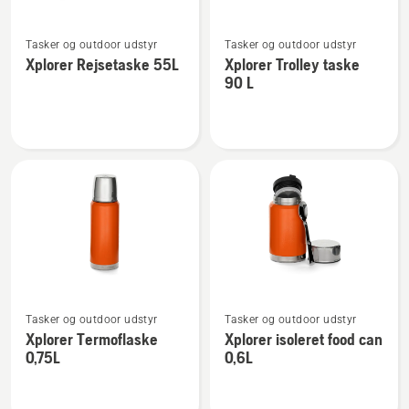
Se
Se
Tasker og outdoor udstyr
Tasker og outdoor udstyr
flere
flere
Xplorer Rejsetaske 55L
Xplorer Trolley taske
detaljer
detaljer
90 L
om
om
Xplorer
Xplorer
Rejsetaske
Trolley
55L
taske
90 L
Se
Se
Tasker og outdoor udstyr
Tasker og outdoor udstyr
flere
flere
Xplorer Termoflaske
Xplorer isoleret food can
detaljer
detaljer
0,75L
0,6L
om
om
Xplorer
Xplorer