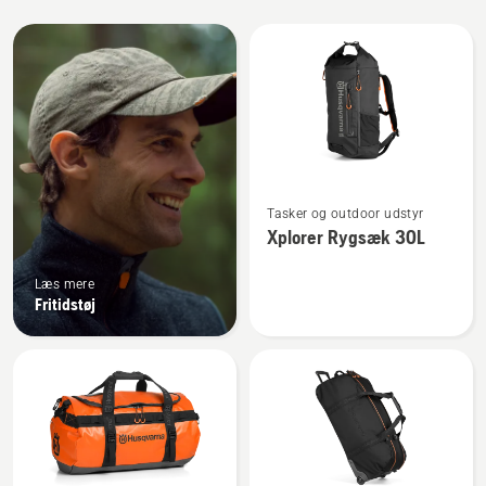
Alle
produkter
Se
Tasker og outdoor udstyr
flere
Xplorer Rygsæk 30L
detaljer
om
Læs mere
Xplorer
Fritidstøj
Rygsæk
30L