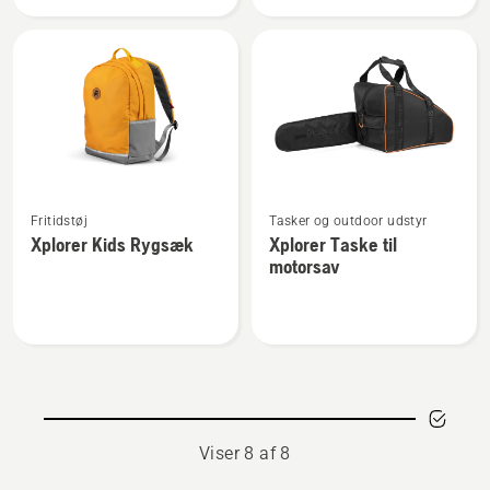
Termoflaske
isoleret
0,75L
food
can
0,6L
Se
Se
Fritidstøj
Tasker og outdoor udstyr
flere
flere
Xplorer Kids Rygsæk
Xplorer Taske til
detaljer
detaljer
motorsav
om
om
Xplorer
Xplorer
Kids
Taske
Rygsæk
til
motorsav
Viser 8 af 8