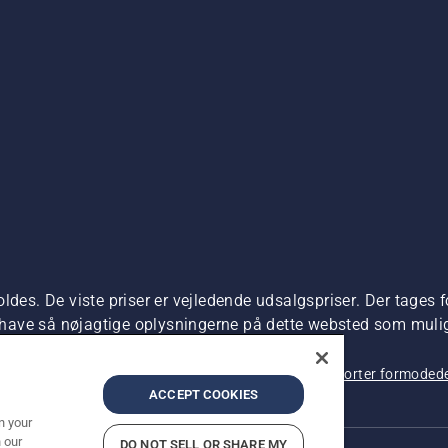
ldes. De viste priser er vejledende udsalgspriser. Der tages f
t have så nøjagtige oplysningerne på dette websted som muligt.
dre produktet kan købes direkte.
 beskyttelse af personlige oplysninger
Imprint
Rapporter formodede
ACCEPT COOKIES
n your
 our
DO NOT SELL OR SHARE MY