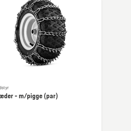
dstyr
æder - m/pigge (par)
er