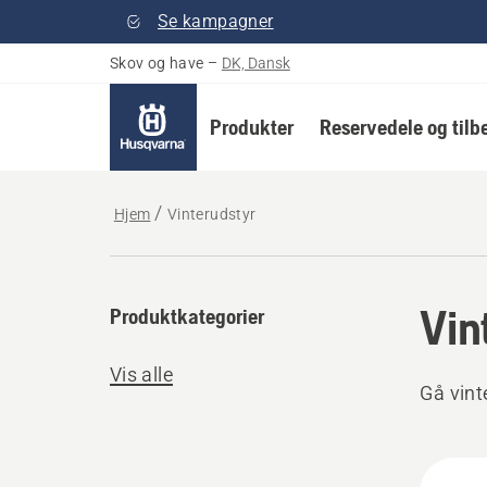
Se kampagner
Skov og have
–
DK, Dansk
Produkter
Reservedele og tilb
Hjem
Vinterudstyr
Vin
Produktkategorier
Vis alle
Gå vint
Alle