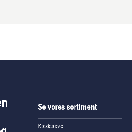
en
Se vores sortiment
og
Kædesave