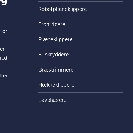
Robotplæneklippere
Frontridere
for
Plæneklippere
er.
Buskryddere
hed
Græstrimmere
tter
Hækkeklippere
Løvblæsere