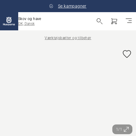
Se kampagner
Skov og have
DK, Dansk
Værktøjsbælter og tilbehør
1/1