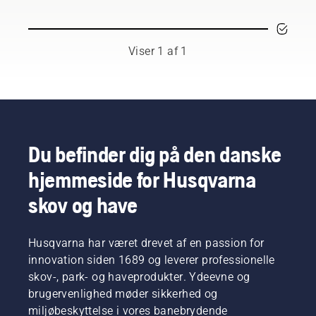
og
respekterede
ambassadører
blandt
Viser 1 af 1
de
bedste
skov- og
parkfagfolk
i deres
respektive
lande.
Du befinder dig på den danske
De er
hjemmeside for Husqvarna
vores H-
team.
skov og have
Og de er
vores
mest
Husqvarna har været drevet af en passion for
krævende
brugere.
innovation siden 1689 og leverer professionelle
skov-, park- og haveprodukter. Ydeevne og
brugervenlighed møder sikkerhed og
miljøbeskyttelse i vores banebrydende