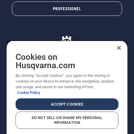
PROFESSIONEL
Cookies on
Husqvarna.com
© Husqvarna AB (publ). Alle rettigheder forbeholdes. De
By clicking “Accept Cookies”, you agree to the storing of
viste priser er vejledende udsalgspriser. Der tages
cookies on your device to enhance site navigation, analyze
forbehold for stave- og trykfejl samt prisændringer. Vi
site usage, and assist in our marketing efforts.
stræber efter at have så nøjagtige oplysningerne på
Cookie Policy
dette websted som muligt. Alle anførte priser er
vejledende udsalgspriser (inkl. moms), medmindre
ACCEPT COOKIES
produktet kan købes direkte.
Cookiepolitik
Anvendelsesvilkår
DO NOT SELL OR SHARE MY PERSONAL
Bekendtgørelse vedr. beskyttelse af personlige oplysninger
INFORMATION
Imprint
Rapporter formodede overtrædelser