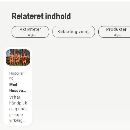
Relateret indhold
Aktiviteter
Produkter
Købsrådgivning
og
og
begivenheder
innovationer
Historier
og
inspiration
Mød
Husqvarna
H-
Vi har
teamet -
håndplukket
vores
en global
mest
gruppe
krævende
virkelig
brugere
dygtige